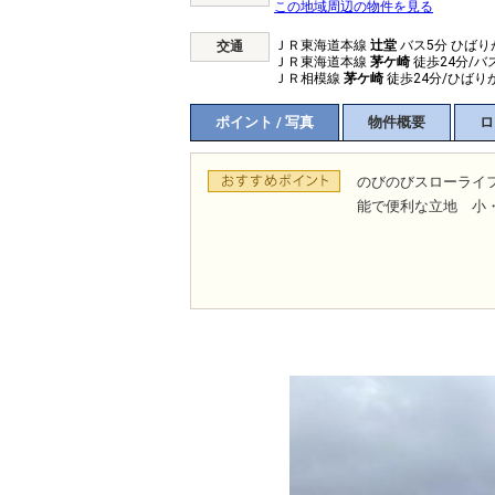
この地域周辺の物件を見る
ＪＲ東海道本線
辻堂
バス5分 ひばり
交通
ＪＲ東海道本線
茅ケ崎
徒歩24分/バ
ＪＲ相模線
茅ケ崎
徒歩24分/ひばり
ポイント / 写真
物件概要
ロ
のびのびスローライ
能で便利な立地 小