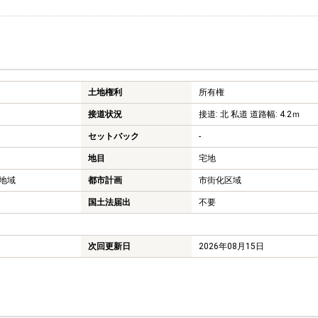
土地権利
所有権
接道状況
接道: 北 私道 道路幅: 4.2ｍ
セットバック
-
地目
宅地
地域
都市計画
市街化区域
国土法届出
不要
次回更新日
2026年08月15日