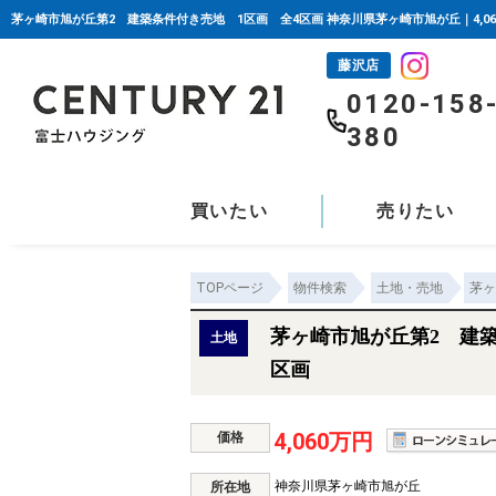
茅ヶ崎市旭が丘第2 建築条件付き売地 1区画 全4区画 神奈川県茅ヶ崎市旭が丘｜4,0
藤沢店
0120-158
380
買いたい
売りたい
TOPページ
物件検索
土地・売地
茅ヶ
茅ヶ崎市旭が丘第2 建築
土地
区画
4,060万円
価格
神奈川県茅ヶ崎市旭が丘
所在地