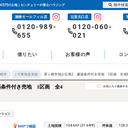
物件検
60万円の土地｜センチュリー21富士ハウジング
湘南モールフィル店
辻堂北口店
-
0120-989-
0120-060-
655
021
借りたい
お客様の声
コ
崎市
ＪＲ東海道本線
茅ヶ崎市旭が丘第2 建築条件付き売地 1区画 全4
条件付き売地 1区画 全4
104.6m² (31.64坪)
128.
土地面積
坪単価
MAPで確認