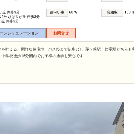
が丘 停歩3分
60 %
150 
建ぺい率
容積率
ス9分 ひばりが丘 停歩3分
が丘 停歩3分
ーンシミュレーション
お問合せ
フを叶える、閑静な住宅地 バス停まで徒歩3分、茅ヶ崎駅・辻堂駅どちらも
・中学校徒歩15分圏内でお子様の通学も安心です