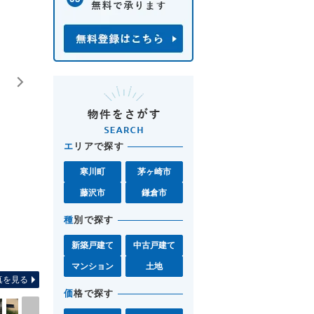
エ
リアで探す
寒川町
茅ヶ崎市
藤沢市
鎌倉市
種
別で探す
新築戸建て
中古戸建て
間取り図 お気軽に茅ヶ崎店0467-7
マンション
土地
真を見る
価
格で探す