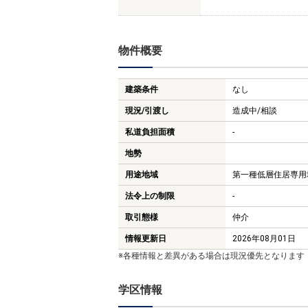
物件概要
建築条件
なし
現況/引渡し
造成中/相談
私道負担面積
-
地勢
用途地域
第一種低層住居専用
法令上の制限
-
取引態様
仲介
情報更新日
2026年08月01日
※各種情報と差異がある場合は現況優先となります
学区情報