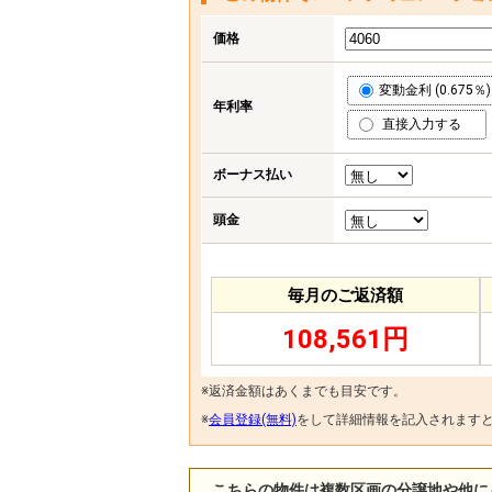
価格
変動金利 (0.675％)
年利率
直接入力する
ボーナス払い
頭金
毎月のご返済額
108,561円
※返済金額はあくまでも目安です。
※
会員登録(無料)
をして詳細情報を記入されます
こちらの物件は複数区画の分譲地や他に