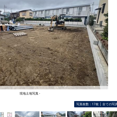
現地土地写真 -
写真枚数：17枚
全ての写