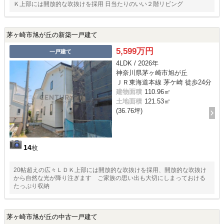
Ｋ上部には開放的な吹抜けを採用 日当たりのいい２階リビング
茅ヶ崎市旭が丘の新築一戸建て
5,599万円
一戸建て
4LDK / 2026年
神奈川県茅ヶ崎市旭が丘
ＪＲ東海道本線 茅ケ崎 徒歩24分
建物面積
110.96㎡
土地面積
121.53㎡
(36.76坪)
14
枚
20帖超えの広々ＬＤＫ上部には開放的な吹抜けを採用、開放的な吹抜け
から自然な光が降り注ぎます ご家族の思い出も大切にしまっておける
たっぷり収納
茅ヶ崎市旭が丘の中古一戸建て