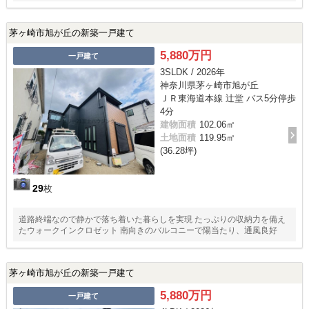
茅ヶ崎市旭が丘の新築一戸建て
5,880万円
一戸建て
3SLDK / 2026年
神奈川県茅ヶ崎市旭が丘
ＪＲ東海道本線 辻堂 バス5分停歩
4分
建物面積
102.06㎡
土地面積
119.95㎡
(36.28坪)
29
枚
道路終端なので静かで落ち着いた暮らしを実現 たっぷりの収納力を備え
たウォークインクロゼット 南向きのバルコニーで陽当たり、通風良好
茅ヶ崎市旭が丘の新築一戸建て
5,880万円
一戸建て