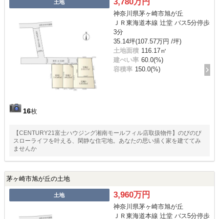
3,780万円
土地
神奈川県茅ヶ崎市旭が丘
ＪＲ東海道本線 辻堂 バス5分停歩
3分
35.14坪(107.57万円 /坪)
土地面積
116.17㎡
建ぺい率
60.0(%)
容積率
150.0(%)
16
枚
【CENTURY21富士ハウジング湘南モールフィル店取扱物件】のびのび
スローライフを叶える、閑静な住宅地。あなたの思い描く家を建ててみ
ませんか
茅ヶ崎市旭が丘の土地
3,960万円
土地
神奈川県茅ヶ崎市旭が丘
ＪＲ東海道本線 辻堂 バス5分停歩