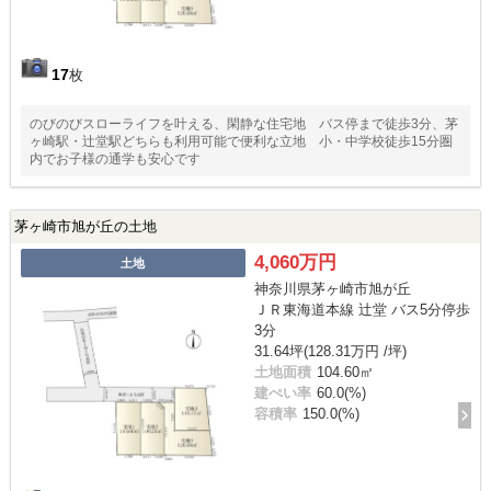
17
枚
のびのびスローライフを叶える、閑静な住宅地 バス停まで徒歩3分、茅
ヶ崎駅・辻堂駅どちらも利用可能で便利な立地 小・中学校徒歩15分圏
内でお子様の通学も安心です
茅ヶ崎市旭が丘の土地
4,060万円
土地
神奈川県茅ヶ崎市旭が丘
ＪＲ東海道本線 辻堂 バス5分停歩
3分
31.64坪(128.31万円 /坪)
土地面積
104.60㎡
建ぺい率
60.0(%)
容積率
150.0(%)