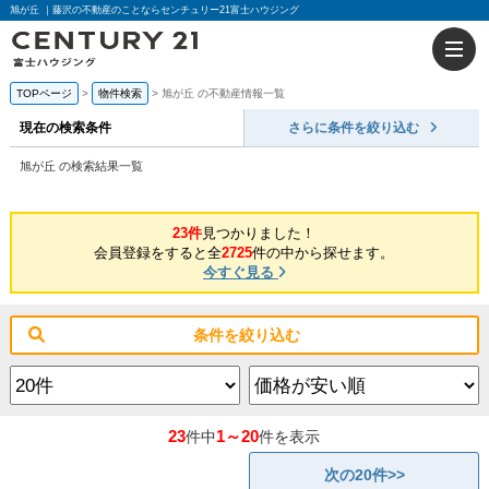
旭が丘 ｜藤沢の不動産のことならセンチュリー21富士ハウジング
TOPページ
物件検索
旭が丘 の不動産情報一覧
現在の検索条件
さらに条件を絞り込む
旭が丘 の検索結果一覧
23件
見つかりました！
会員登録をすると全
2725
件の中から探せます。
今すぐ見る
条件を絞り込む
23
1～20
件中
件を表示
次の20件>>