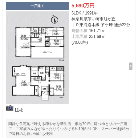
5,690万円
一戸建て
5LDK / 1991年
神奈川県茅ヶ崎市旭が丘
ＪＲ東海道本線 茅ケ崎 徒歩22分
建物面積
161.71㎡
土地面積
231.68㎡
(70.08坪)
11
枚
閑静な住宅地で叶える穏やかな新生活 敷地70坪に建つゆとりの一戸建
て ご家族みんながゆったりくつろげる約19帖のLDK スーパー徒歩6分
で毎日のお買い物にも便利