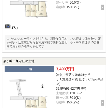
建ぺい率
60.0(%)
容積率
150.0(%)
17
枚
のびのびスローライフを叶える、閑静な住宅地 バス停まで徒歩3分、茅
ヶ崎駅・辻堂駅どちらも利用可能で便利な立地 小・中学校徒歩15分圏
内でお子様の通学も安心です
茅ヶ崎市旭が丘の土地
3,490万円
土地
神奈川県茅ヶ崎市旭が丘
ＪＲ東海道本線 辻堂 バス5分停歩
3分
36.5坪(95.62万円 /坪)
土地面積
120.66㎡
建ぺい率
60.0(%)
容積率
150.0(%)