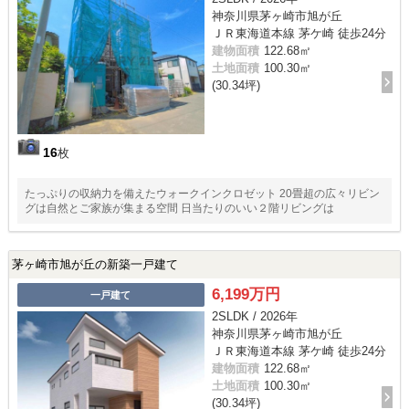
神奈川県茅ヶ崎市旭が丘
ＪＲ東海道本線 茅ケ崎 徒歩24分
建物面積
122.68㎡
土地面積
100.30㎡
(30.34坪)
16
枚
たっぷりの収納力を備えたウォークインクロゼット 20畳超の広々リビン
グは自然とご家族が集まる空間 日当たりのいい２階リビングは
茅ヶ崎市旭が丘の新築一戸建て
6,199万円
一戸建て
2SLDK / 2026年
神奈川県茅ヶ崎市旭が丘
ＪＲ東海道本線 茅ケ崎 徒歩24分
建物面積
122.68㎡
土地面積
100.30㎡
(30.34坪)