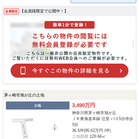
【会員様限定で公開中！】
会員限定
茅ヶ崎市旭が丘の土地
3,490万円
土地
神奈川県茅ヶ崎市旭が丘
ＪＲ東海道本線 辻堂 バス5分停歩
3分
36.5坪(95.62万円 /坪)
土地面積
120.66㎡