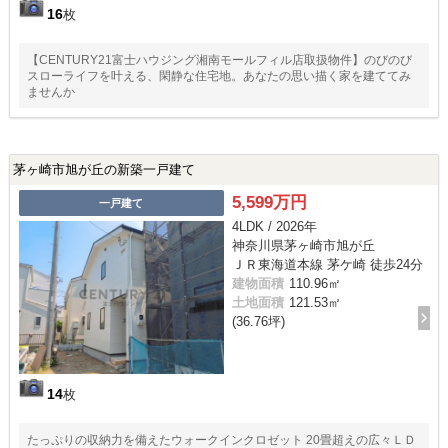
16
枚
【CENTURY21富士ハウジング湘南モールフィル店取扱物件】のびのび
スローライフを叶える、閑静な住宅地。あなたの思い描く家を建ててみ
ませんか
茅ヶ崎市旭が丘の新築一戸建て
5,599万円
一戸建て
4LDK / 2026年
神奈川県茅ヶ崎市旭が丘
ＪＲ東海道本線 茅ケ崎 徒歩24分
建物面積
110.96㎡
土地面積
121.53㎡
(36.76坪)
14
枚
たっぷりの収納力を備えたウォークインクロゼット 20畳超えの広々ＬＤ