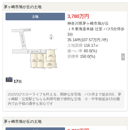
茅ヶ崎市旭が丘の土地
3,780万円
土地
神奈川県茅ヶ崎市旭が丘
ＪＲ東海道本線 辻堂 バス5分停歩
3分
35.14坪(107.57万円 /坪)
土地面積
116.17㎡
建ぺい率
60.0(%)
容積率
150.0(%)
17
枚
のびのびスローライフを叶える、閑静な住宅地 バス停まで徒歩3分、茅
ヶ崎駅・辻堂駅どちらも利用可能で便利な立地 小・中学校徒歩15分圏
内でお子様の通学も安心です
茅ヶ崎市旭が丘の土地