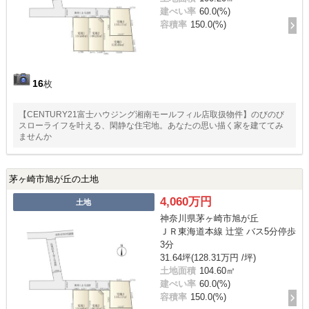
建ぺい率
60.0(%)
容積率
150.0(%)
16
枚
【CENTURY21富士ハウジング湘南モールフィル店取扱物件】のびのび
スローライフを叶える、閑静な住宅地。あなたの思い描く家を建ててみ
ませんか
茅ヶ崎市旭が丘の土地
4,060万円
土地
神奈川県茅ヶ崎市旭が丘
ＪＲ東海道本線 辻堂 バス5分停歩
3分
31.64坪(128.31万円 /坪)
土地面積
104.60㎡
建ぺい率
60.0(%)
容積率
150.0(%)