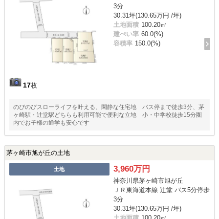
3分
30.31坪(130.65万円 /坪)
土地面積
100.20㎡
建ぺい率
60.0(%)
容積率
150.0(%)
17
枚
のびのびスローライフを叶える、閑静な住宅地 バス停まで徒歩3分、茅
ヶ崎駅・辻堂駅どちらも利用可能で便利な立地 小・中学校徒歩15分圏
内でお子様の通学も安心です
茅ヶ崎市旭が丘の土地
3,960万円
土地
神奈川県茅ヶ崎市旭が丘
ＪＲ東海道本線 辻堂 バス5分停歩
3分
30.31坪(130.65万円 /坪)
土地面積
100.20㎡