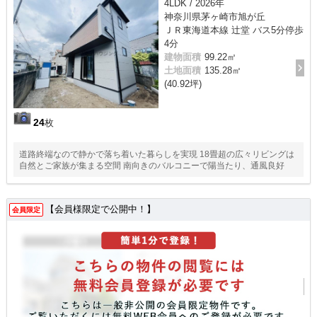
4LDK / 2026年
神奈川県茅ヶ崎市旭が丘
ＪＲ東海道本線 辻堂 バス5分停歩
4分
建物面積
99.22㎡
土地面積
135.28㎡
(40.92坪)
24
枚
道路終端なので静かで落ち着いた暮らしを実現 18畳超の広々リビングは
自然とご家族が集まる空間 南向きのバルコニーで陽当たり、通風良好
【会員様限定で公開中！】
会員限定