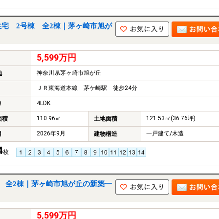
宅 2号棟 全2棟｜茅ヶ崎市旭が
5,599万円
神奈川県茅ヶ崎市旭が丘
地
ＪＲ東海道本線 茅ケ崎駅 徒歩24分
4LDK
り
110.96㎡
121.53㎡(36.76坪)
面積
土地面積
2026年9月
一戸建て/木造
月
建物構造
4
枚
 全2棟｜茅ヶ崎市旭が丘の新築一
5,599万円