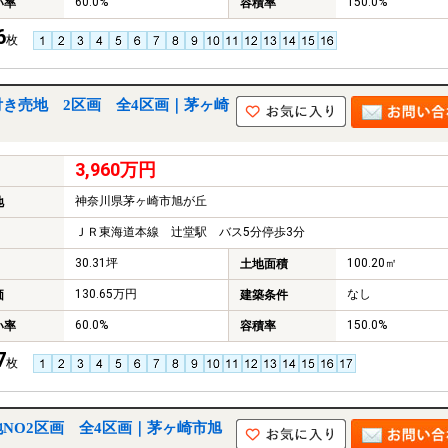
60.0%
150.0%
い率
容積率
6
枚
き売地 2区画 全4区画｜茅ヶ崎
3,960万円
神奈川県茅ヶ崎市旭が丘
地
ＪＲ東海道本線 辻堂駅 バス5分停歩3分
30.31坪
100.20㎡
土地面積
130.65万円
なし
価
建築条件
60.0%
150.0%
い率
容積率
7
枚
NO2区画 全4区画｜茅ヶ崎市旭