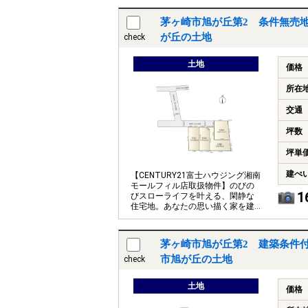
心です
茅ヶ崎市旭が丘第2 条件無売地
が丘の土地
check
土地
価格
所在
交通
坪数
坪単
建ぺ
【CENTURY21富士ハウジング湘南
モールフィル店取扱物件】のびの
1
びスローライフを叶える、閑静な
住宅地。あなたの思い描く家を建
ててみませんか
茅ヶ崎市旭が丘第2 建築条件付
市旭が丘の土地
check
土地
価格