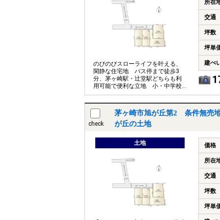
所在
交通
坪数
坪単
建ぺ
のびのびスローライフを叶える、
閑静な住宅地 バス停まで徒歩3
1
分、茅ヶ崎駅・辻堂駅どちらも利
用可能で便利な立地 小・中学校
徒歩15分圏内でお子様の通学も安
心です
茅ヶ崎市旭が丘第2 条件無売地
が丘の土地
check
土地
価格
所在
交通
坪数
坪単