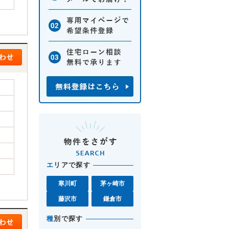
エ
リアで探す
寒川町
茅ヶ崎市
藤沢市
鎌倉市
種
別で探す