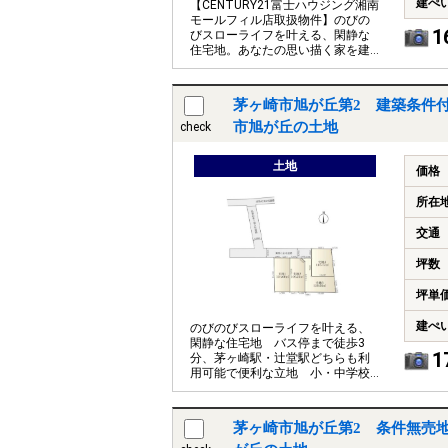
建ぺ
【CENTURY21富士ハウジング湘南
モールフィル店取扱物件】のびの
1
びスローライフを叶える、閑静な
住宅地。あなたの思い描く家を建
ててみませんか
茅ヶ崎市旭が丘第2 建築条件付
市旭が丘の土地
check
土地
価格
所在
交通
坪数
坪単
建ぺ
のびのびスローライフを叶える、
閑静な住宅地 バス停まで徒歩3
1
分、茅ヶ崎駅・辻堂駅どちらも利
用可能で便利な立地 小・中学校
徒歩15分圏内でお子様の通学も安
心です
茅ヶ崎市旭が丘第2 条件無売地