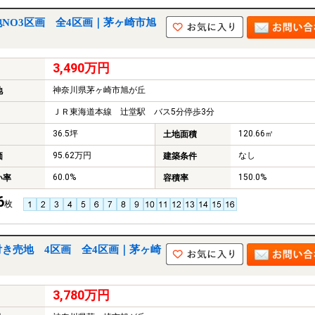
NO3区画 全4区画｜茅ヶ崎市旭
3,490万円
神奈川県茅ヶ崎市旭が丘
地
ＪＲ東海道本線 辻堂駅 バス5分停歩3分
36.5坪
120.66㎡
土地面積
95.62万円
なし
価
建築条件
60.0%
150.0%
い率
容積率
6
枚
き売地 4区画 全4区画｜茅ヶ崎
3,780万円