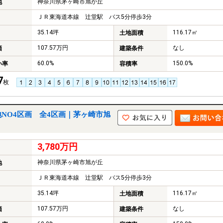
神奈川県茅ヶ崎市旭が丘
地
ＪＲ東海道本線 辻堂駅 バス5分停歩3分
35.14坪
116.17㎡
土地面積
107.57万円
なし
価
建築条件
60.0%
150.0%
い率
容積率
7
枚
NO4区画 全4区画｜茅ヶ崎市旭
3,780万円
神奈川県茅ヶ崎市旭が丘
地
ＪＲ東海道本線 辻堂駅 バス5分停歩3分
35.14坪
116.17㎡
土地面積
107.57万円
なし
価
建築条件