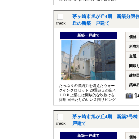
ててみませんか
茅ヶ崎市旭が丘4期 新築分譲住
丘の新築一戸建て
check
新築一戸建て
価格
所在
交通
間取
建物
築年
たっぷりの収納力を備えたウォー
クインクロゼット 20畳超えの広々
1
ＬＤＫ上部には開放的な吹抜けを
採用 日当たりのいい２階リビング
茅ヶ崎市旭が丘4期 新築2号棟
戸建て
check
新築一戸建て
価格