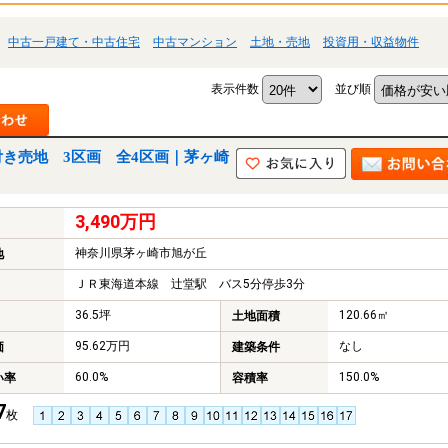
中古一戸建て・中古住宅
中古マンション
土地・売地
投資用・収益物件
表示件数
並び順
き売地 3区画 全4区画｜茅ヶ崎
3,490万円
神奈川県茅ヶ崎市旭が丘
地
ＪＲ東海道本線 辻堂駅 バス5分停歩3分
36.5坪
120.66㎡
土地面積
95.62万円
なし
価
建築条件
60.0%
150.0%
い率
容積率
7
枚