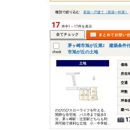
種別で絞り込む
新築一戸建て（新築一軒家）
17
件中
1～17
件を表示
茅ヶ崎市旭が丘第2 建築条件付
市旭が丘の土地
check
土地
価格
所在
交通
坪数
坪単
建ぺ
のびのびスローライフを叶える、
閑静な住宅地 バス停まで徒歩3
1
分、茅ヶ崎駅・辻堂駅どちらも利
用可能で便利な立地 小・中学校
徒歩15分圏内でお子様の通学も安