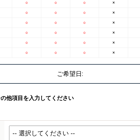
○
○
○
×
○
○
○
×
○
○
○
×
○
○
○
×
○
○
○
×
○
○
○
×
ご希望日:
その他項目を入力してください