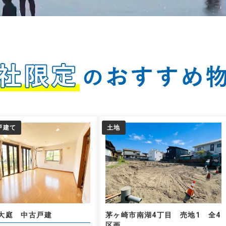
戸建て
土地
大庭 中古戸建
茅ヶ崎市南湖4丁目 売地1 全4
区画