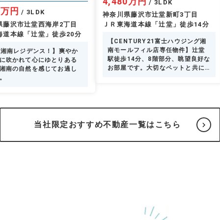
4,480万円
/ 3LDK
80万円
/ 3LDK
神奈川県藤沢市辻堂新町3丁目
県藤沢市辻堂西海岸2丁目
ＪＲ東海道本線「辻堂」徒歩14分
海道本線「辻堂」徒歩20分
【CENTURY21富士ハウジング湘
南モールフィル店専任物件】辻堂
E湘南レジデンス！】爽やか
駅徒歩14分、8階部分、眺望良好な
に吹かれて心にゆとりある
お部屋です。大切なペットと共に
湘南の自然を感じてお過し
暮らせます。
。
当社限定おすすめ不動産一覧はこちら