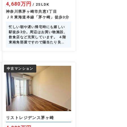
4,680万円
/ 2SLDK
神奈川県茅ヶ崎市共恵1丁目
ＪＲ東海道本線「茅ケ崎」徒歩3分
忙しい朝や遅い帰宅時にも嬉しい
駅徒歩3分。周辺はお買い物施設、
飲食店など充実しています。 ４階
東南角部屋ですので陽当たり良
好、リビングからは花火を遠望で
きます。
中古マンション
リストレジデンス茅ヶ崎