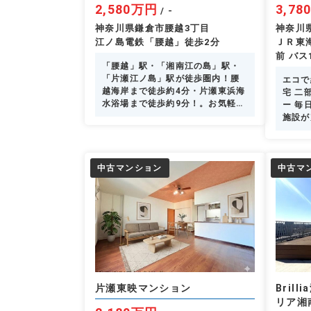
2,580万円
3,7
/ -
神奈川県鎌倉市腰越3丁目
神奈川
江ノ島電鉄「腰越」徒歩2分
ＪＲ東
前 バス
「腰越」駅・「湘南江の島」駅・
「片瀬江ノ島」駅が徒歩圏内！腰
エコで
越海岸まで徒歩約4分・片瀬東浜海
宅 二
水浴場まで徒歩約9分！。お気軽に
ー 毎
ご相談ください。
施設が
中古マンション
中古マ
片瀬東映マンション
Bril
リア湘