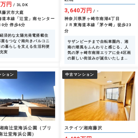
80万円
/ 3LDK
3,640万円
/ -
県藤沢市大庭
海道本線「辻堂」南センター
神奈川県茅ヶ崎市南湖4丁目
10分 停歩6分
ＪＲ東海道本線「茅ケ崎」徒歩23
分
経済的な太陽光発電搭載住
部屋をつなぐ南向きバルコニ
サザンビーチまで自転車圏内、湘
日の暮らしを支える生活利便
南の潮風をふんわりと感じる、人
充実
気の茅ヶ崎市南湖エリアに全4区画
の新しい街並みが誕生いたしま
す。モデルハウスにご案内ができ
ます。
ンション
中古マンション
lia湘南辻堂海浜公園（ブリ
ステイツ湘南藤沢
南辻堂海浜公園）