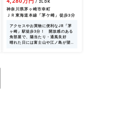
4,280万円
/ 2LDK
神奈川県茅ヶ崎市幸町
ＪＲ東海道本線「茅ケ崎」徒歩3分
アクセスやお買物に便利なJR「茅
ヶ崎」駅徒歩3分！ 開放感のある
角部屋で、陽当たり・通風良好
晴れた日には富士山や江ノ島が望
める眺望も魅力