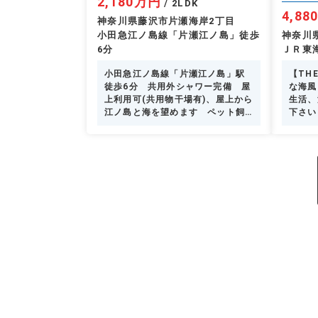
2,180万円
/ 2LDK
4,8
神奈川県藤沢市片瀬海岸2丁目
小田急江ノ島線「片瀬江ノ島」徒歩
神奈川
6分
ＪＲ東
小田急江ノ島線「片瀬江ノ島」駅
【TH
徒歩6分 共用外シャワー完備 屋
な海風
上利用可(共用物干場有)、屋上から
生活、
江ノ島と海を望めます ペット飼
下さい
育可能(細則有)です