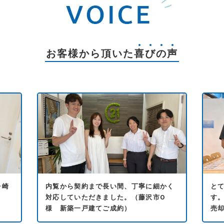
お客様から頂いた
喜
び
の
声