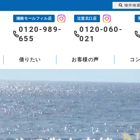
物件検
湘南モールフィル店
辻堂北口店
-
0120-989-
0120-060-
655
021
借りたい
お客様の声
コ