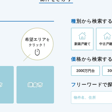
種
別から検索す
新築戸建て
中古戸
価
格から検索す
2000万円台
3
フ
リーワードで