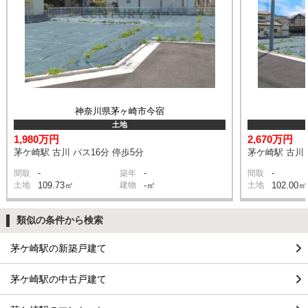
神奈川県茅ヶ崎市今宿
土地
1,980万円
2,670万円
茅ケ崎駅 古川 バス16分 停歩5分
茅ケ崎駅 古川 
-
-
-
間取
築年
間取
土地
109.73㎡
建物
-㎡
土地
102.00㎡
類似の条件から検索
茅ケ崎駅の新築戸建て
茅ケ崎駅の中古戸建て