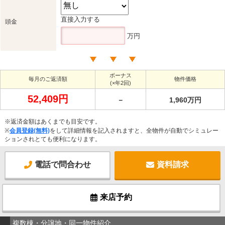
直接入力する
頭金
万円
ボーナス
毎月のご返済額
物件価格
(×年2回)
52,409円
－
1,960万円
※返済金額はあくまでも目安です。
※
会員登録(無料)
をして詳細情報を記入されますと、全物件が自動でシミュレー
ションされとても便利になります。
電話で問合わせ
資料請求
来店予約
複数棟・分譲地・同一物件紹介