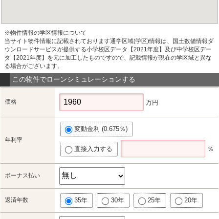
※物件情報の学区情報について
当サイト物件情報に記載されております通学区域(学区)情報は、国土数値情報ダ
ウンロードサービスが提供する小学校区データ【2021年度】及び中学校区デー
タ【2021年度】を元に加工したものですので、記載情報が現在の学区域と異な
る場合がございます。
この物件でローンシミュレーションする
価格
万円
変動金利 (0.675％)
年利率
直接入力する
％
ボーナス払い
返済年数
35年
30年
25年
20年