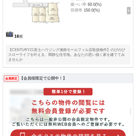
建ぺい率
60.0(%)
容積率
150.0(%)
16
枚
【CENTURY21富士ハウジング湘南モールフィル店取扱物件】のびのび
スローライフを叶える、閑静な住宅地。あなたの思い描く家を建ててみ
ませんか
【会員様限定で公開中！】
会員限定