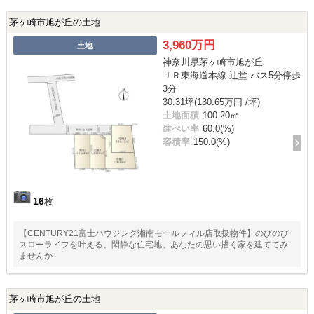
茅ヶ崎市旭が丘の土地
3,960万円
土地
神奈川県茅ヶ崎市旭が丘
ＪＲ東海道本線 辻堂 バス5分停歩
3分
30.31坪(130.65万円 /坪)
土地面積
100.20㎡
建ぺい率
60.0(%)
容積率
150.0(%)
16
枚
【CENTURY21富士ハウジング湘南モールフィル店取扱物件】のびのび
スローライフを叶える、閑静な住宅地。あなたの思い描く家を建ててみ
ませんか
茅ヶ崎市旭が丘の土地