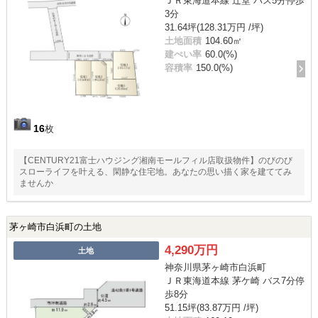
ＪＲ東海道本線 辻堂 バス5分停歩
3分
31.64坪(128.31万円 /坪)
土地面積
104.60㎡
建ぺい率
60.0(%)
容積率
150.0(%)
16
枚
【CENTURY21富士ハウジング湘南モールフィル店取扱物件】のびのび
スローライフを叶える、閑静な住宅地。あなたの思い描く家を建ててみ
ませんか
茅ヶ崎市白浜町の土地
4,290万円
土地
神奈川県茅ヶ崎市白浜町
ＪＲ東海道本線 茅ケ崎 バス7分停
歩8分
51.15坪(83.87万円 /坪)