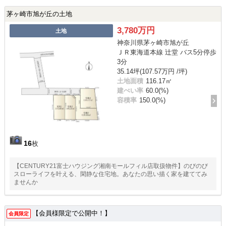
茅ヶ崎市旭が丘の土地
3,780万円
土地
神奈川県茅ヶ崎市旭が丘
ＪＲ東海道本線 辻堂 バス5分停歩
3分
35.14坪(107.57万円 /坪)
土地面積
116.17㎡
建ぺい率
60.0(%)
容積率
150.0(%)
16
枚
【CENTURY21富士ハウジング湘南モールフィル店取扱物件】のびのび
スローライフを叶える、閑静な住宅地。あなたの思い描く家を建ててみ
ませんか
【会員様限定で公開中！】
会員限定