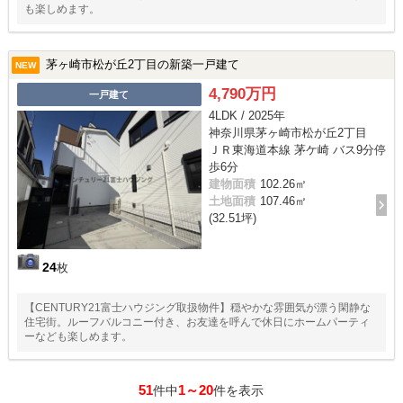
も楽しめます。
茅ヶ崎市松が丘2丁目の新築一戸建て
NEW
4,790万円
一戸建て
4LDK / 2025年
神奈川県茅ヶ崎市松が丘2丁目
ＪＲ東海道本線 茅ケ崎 バス9分停
歩6分
建物面積
102.26㎡
土地面積
107.46㎡
(32.51坪)
24
枚
【CENTURY21富士ハウジング取扱物件】穏やかな雰囲気が漂う閑静な
住宅街。ルーフバルコニー付き、お友達を呼んで休日にホームパーティ
ーなども楽しめます。
51
1～20
件中
件を表示