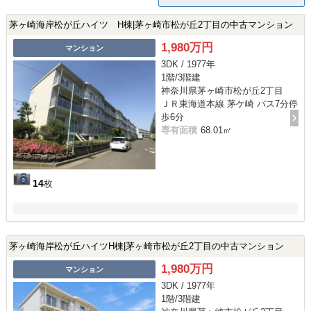
茅ヶ崎海岸松が丘ハイツ H棟|茅ヶ崎市松が丘2丁目の中古マンション
1,980万円
マンション
3DK / 1977年
1階/3階建
神奈川県茅ヶ崎市松が丘2丁目
ＪＲ東海道本線 茅ケ崎 バス7分停
歩6分
専有面積
68.01㎡
14
枚
茅ヶ崎海岸松が丘ハイツH棟|茅ヶ崎市松が丘2丁目の中古マンション
1,980万円
マンション
3DK / 1977年
1階/3階建