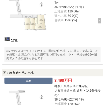
3分
36.5坪(95.62万円 /坪)
土地面積
120.66㎡
建ぺい率
60.0(%)
容積率
150.0(%)
17
枚
のびのびスローライフを叶える、閑静な住宅地 バス停まで徒歩3分、茅
ヶ崎駅・辻堂駅どちらも利用可能で便利な立地 小・中学校徒歩15分圏
内でお子様の通学も安心です
茅ヶ崎市旭が丘の土地
3,490万円
土地
神奈川県茅ヶ崎市旭が丘
ＪＲ東海道本線 辻堂 バス5分停歩
3分
36.5坪(95.62万円 /坪)
土地面積
120.66㎡