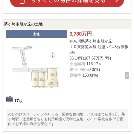
茅ヶ崎市旭が丘の土地
3,780万円
土地
神奈川県茅ヶ崎市旭が丘
ＪＲ東海道本線 辻堂 バス5分停歩
3分
35.14坪(107.57万円 /坪)
土地面積
116.17㎡
建ぺい率
60.0(%)
容積率
150.0(%)
17
枚
のびのびスローライフを叶える、閑静な住宅地 バス停まで徒歩3分、茅
ヶ崎駅・辻堂駅どちらも利用可能で便利な立地 小・中学校徒歩15分圏
内でお子様の通学も安心です