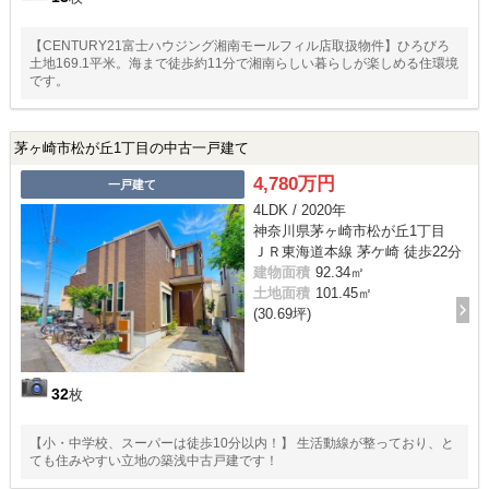
【CENTURY21富士ハウジング湘南モールフィル店取扱物件】ひろびろ
土地169.1平米。海まで徒歩約11分で湘南らしい暮らしが楽しめる住環境
です。
茅ヶ崎市松が丘1丁目の中古一戸建て
4,780万円
一戸建て
4LDK / 2020年
神奈川県茅ヶ崎市松が丘1丁目
ＪＲ東海道本線 茅ケ崎 徒歩22分
建物面積
92.34㎡
土地面積
101.45㎡
(30.69坪)
32
枚
【小・中学校、スーパーは徒歩10分以内！】 生活動線が整っており、と
ても住みやすい立地の築浅中古戸建です！