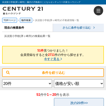
浜須賀小学校(茅ヶ崎市)｜藤沢の不動産のことならセンチュリー21富士ハウジング
TOPページ
物件検索
浜須賀小学校(茅ヶ崎市)の不動産情報一覧
現在の検索条件
さらに条件を絞り込む
浜須賀小学校(茅ヶ崎市)の検索結果一覧
51件
見つかりました！
会員登録をすると全
2711
件の中から探せます。
今すぐ見る
条件を絞り込む
51
1～20
件中
件を表示
次の20件>>