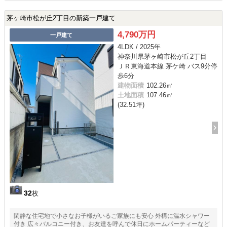
茅ヶ崎市松が丘2丁目の新築一戸建て
4,790万円
一戸建て
4LDK / 2025年
神奈川県茅ヶ崎市松が丘2丁目
ＪＲ東海道本線 茅ケ崎 バス9分停
歩6分
建物面積
102.26㎡
土地面積
107.46㎡
(32.51坪)
32
枚
閑静な住宅地で小さなお子様がいるご家族にも安心 外構に温水シャワー
付き 広々バルコニー付き、お友達を呼んで休日にホームパーティーなど