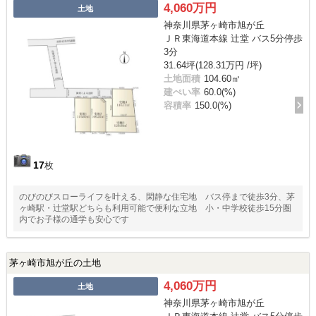
4,060万円
土地
神奈川県茅ヶ崎市旭が丘
ＪＲ東海道本線 辻堂 バス5分停歩
3分
31.64坪(128.31万円 /坪)
土地面積
104.60㎡
建ぺい率
60.0(%)
容積率
150.0(%)
17
枚
のびのびスローライフを叶える、閑静な住宅地 バス停まで徒歩3分、茅
ヶ崎駅・辻堂駅どちらも利用可能で便利な立地 小・中学校徒歩15分圏
内でお子様の通学も安心です
茅ヶ崎市旭が丘の土地
4,060万円
土地
神奈川県茅ヶ崎市旭が丘