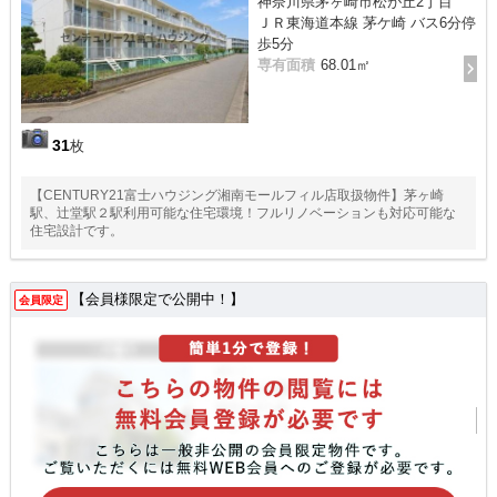
神奈川県茅ヶ崎市松が丘2丁目
ＪＲ東海道本線 茅ケ崎 バス6分停
歩5分
専有面積
68.01㎡
31
枚
【CENTURY21富士ハウジング湘南モールフィル店取扱物件】茅ヶ崎
駅、辻堂駅２駅利用可能な住宅環境！フルリノベーションも対応可能な
住宅設計です。
【会員様限定で公開中！】
会員限定