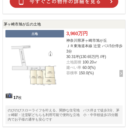
茅ヶ崎市旭が丘の土地
3,960万円
土地
神奈川県茅ヶ崎市旭が丘
ＪＲ東海道本線 辻堂 バス5分停歩
3分
30.31坪(130.65万円 /坪)
土地面積
100.20㎡
建ぺい率
60.0(%)
容積率
150.0(%)
17
枚
のびのびスローライフを叶える、閑静な住宅地 バス停まで徒歩3分、茅
ヶ崎駅・辻堂駅どちらも利用可能で便利な立地 小・中学校徒歩15分圏
内でお子様の通学も安心です