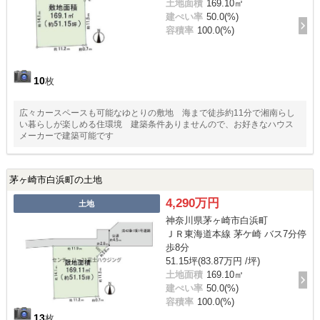
土地面積
169.10㎡
建ぺい率
50.0(%)
容積率
100.0(%)
10
枚
広々カースペースも可能なゆとりの敷地 海まで徒歩約11分で湘南らし
い暮らしが楽しめる住環境 建築条件ありませんので、お好きなハウス
メーカーで建築可能です
茅ヶ崎市白浜町の土地
4,290万円
土地
神奈川県茅ヶ崎市白浜町
ＪＲ東海道本線 茅ケ崎 バス7分停
歩8分
51.15坪(83.87万円 /坪)
土地面積
169.10㎡
建ぺい率
50.0(%)
容積率
100.0(%)
13
枚