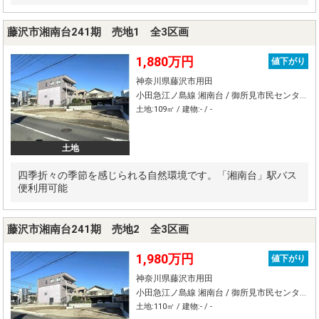
藤沢市湘南台241期 売地1 全3区画
1,880万円
値下がり
神奈川県藤沢市用田
小田急江ノ島線 湘南台 / 御所見市民センター前 バス17分 停歩1分
土地:109㎡ / 建物:- / -
土地
四季折々の季節を感じられる自然環境です。「湘南台」駅バス
便利用可能
藤沢市湘南台241期 売地2 全3区画
1,980万円
値下がり
神奈川県藤沢市用田
小田急江ノ島線 湘南台 / 御所見市民センター前 バス17分 停歩1分
土地:110㎡ / 建物:- / -