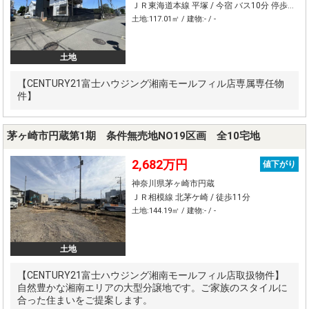
ＪＲ東海道本線 平塚 / 今宿 バス10分 停歩9分
土地:117.01㎡ / 建物:- / -
土地
【CENTURY21富士ハウジング湘南モールフィル店専属専任物
件】
茅ヶ崎市円蔵第1期 条件無売地NO19区画 全10宅地
2,682万円
値下がり
神奈川県茅ヶ崎市円蔵
ＪＲ相模線 北茅ケ崎 / 徒歩11分
土地:144.19㎡ / 建物:- / -
土地
【CENTURY21富士ハウジング湘南モールフィル店取扱物件】
自然豊かな湘南エリアの大型分譲地です。ご家族のスタイルに
合った住まいをご提案します。