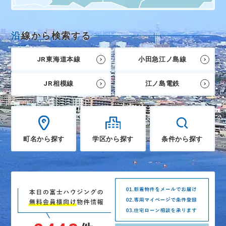
沿
線から検索する
JR東海道本線
小田急江ノ島線
JR相模線
江ノ島電鉄
町名から探す
学区から探す
条件から探す