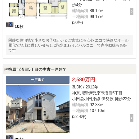
歩4分
建物面積
86.12㎡
土地面積
99.17㎡
(30坪)
10
枚
閑静な住宅地で小さなお子様がいるご家族にも安心 エコで快適なオール
電化で地球に優しい暮らし 2階水まわりとバルコニーで家事動線も良好
です
伊勢原市沼目5丁目の中古一戸建て
2,580万円
一戸建て
3LDK / 2012年
神奈川県伊勢原市沼目5丁目
小田急小田原線 伊勢原 徒歩22分
建物面積
92.33㎡
土地面積
107.10㎡
(32.4坪)