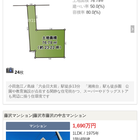
土地面積
76.79㎡
建ぺい率
50.0(%)
容積率
80.0(%)
24
枚
小田急江ノ島線「六会日大前」駅徒歩13分 「湘南台」駅も徒歩圏 公
園や教育施設が点在する閑静な住宅街かつ、スーパーやドラッグストア
も周辺に揃う住環境です
藤沢マンション|藤沢市藤沢の中古マンション
1,690万円
マンション
1LDK / 1975年
1階/4階建