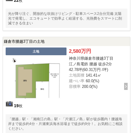
22
枚
光が降り注ぐ、開放的な吹抜けリビング・駐車スペース2台分完備 太陽
光で発電し、エコキュートで効率よく給湯する、光熱費をスマートに削
減できる住まい
鎌倉市腰越3丁目の土地
2,580万円
土地
神奈川県鎌倉市腰越3丁目
江ノ島電鉄 腰越 徒歩2分
42.78坪(60.31万円 /坪)
土地面積
141.41㎡
建ぺい率
60.0(%)
容積率
200.0(%)
19
枚
「腰越」駅・「湘南江の島」駅・「片瀬江ノ島」駅が徒歩圏内！腰越海
岸まで徒歩約4分・片瀬東浜海水浴場まで徒歩約9分！。お気軽にご相談
ください。