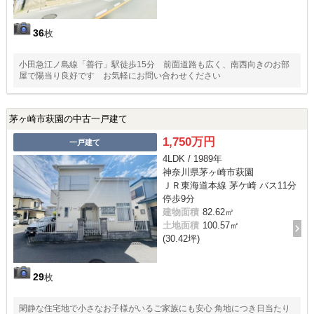
36
枚
小田急江ノ島線「善行」駅徒歩15分 前面道路も広く、南西向きのお部
屋で陽当り良好です お気軽にお問い合わせください
茅ヶ崎市萩園の中古一戸建て
1,750万円
一戸建て
4LDK / 1989年
神奈川県茅ヶ崎市萩園
ＪＲ東海道本線 茅ケ崎 バス11分
停歩9分
建物面積
82.62㎡
土地面積
100.57㎡
(30.42坪)
29
枚
閑静な住宅地で小さなお子様がいるご家族にも安心 角地につき日当たり