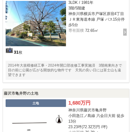
3LDK / 1981年
3階/5階建
神奈川県横浜市戸塚区原宿4丁目
ＪＲ東海道本線 戸塚 バス15分停
歩5分
専有面積
72.65㎡
31
枚
2014年大規模修繕工事・2024年開口部改修工事実施済 3階南東向きで
目の前に公園が広がる開放的な物件です 天気の良い日には富士山も遠
望できます
藤沢市亀井野の土地
1,680万円
土地
神奈川県藤沢市亀井野
小田急江ノ島線 六会日大前 徒歩
13分
23.23坪(72.32万円 /坪)