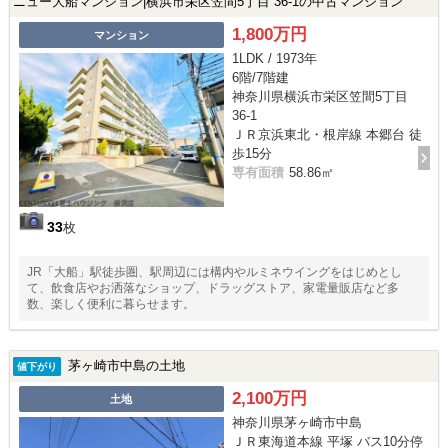
ニュー大船マンション|横浜市栄区笠間5丁目 36-1の中古マンション
1,800万円
マンション
1LDK / 1973年
6階/7階建
神奈川県横浜市栄区笠間5丁目
36-1
ＪＲ京浜東北・根岸線 本郷台 徒
歩15分
専有面積
58.86㎡
33
枚
JR「大船」駅徒歩圏、駅周辺には構内やルミネウイングをはじめとし
て、飲食店やお洒落なショップ、ドラッグストア、家電量販店など多
数、楽しく便利に暮らせます。
茅ヶ崎市中島の土地
値下がり
2,100万円
土地
神奈川県茅ヶ崎市中島
ＪＲ東海道本線 平塚 バス10分停