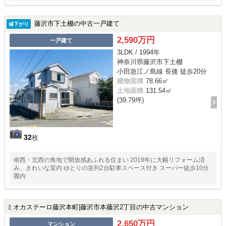
藤沢市下土棚の中古一戸建て
値下がり
2,590万円
一戸建て
3LDK / 1994年
神奈川県藤沢市下土棚
小田急江ノ島線 長後 徒歩20分
建物面積
78.66㎡
土地面積
131.54㎡
(39.79坪)
32
枚
南西・北西の角地で開放感あふれる住まい 2019年に大幅リフォーム済
み、きれいな室内 ゆとりの並列2台駐車スペース付き スーパー徒歩10分
圏内
ミオカステーロ藤沢本町|藤沢市本藤沢2丁目の中古マンション
2,650万円
マンション