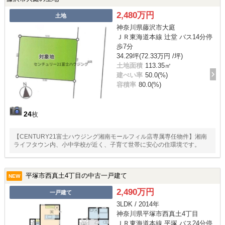
2,480万円
土地
神奈川県藤沢市大庭
ＪＲ東海道本線 辻堂 バス14分停
歩7分
34.29坪(72.33万円 /坪)
土地面積
113.35㎡
建ぺい率
50.0(%)
容積率
80.0(%)
24
枚
【CENTURY21富士ハウジング湘南モールフィル店専属専任物件】湘南
ライフタウン内、小中学校が近く、子育て世帯に安心の住環境です。
平塚市西真土4丁目の中古一戸建て
NEW
2,490万円
一戸建て
3LDK / 2014年
神奈川県平塚市西真土4丁目
ＪＲ東海道本線 平塚 バス24分停