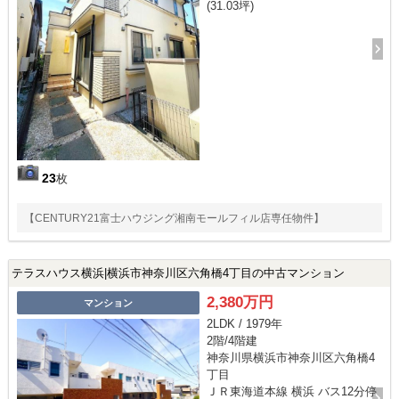
(31.03坪)
23
枚
【CENTURY21富士ハウジング湘南モールフィル店専任物件】
テラスハウス横浜|横浜市神奈川区六角橋4丁目の中古マンション
2,380万円
マンション
2LDK / 1979年
2階/4階建
神奈川県横浜市神奈川区六角橋4
丁目
ＪＲ東海道本線 横浜 バス12分停