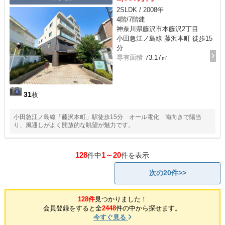
2SLDK / 2008年
4階/7階建
神奈川県藤沢市本藤沢2丁目
小田急江ノ島線 藤沢本町 徒歩15
分
専有面積
73.17㎡
31
枚
小田急江ノ島線「藤沢本町」駅徒歩15分 オール電化 南向きで陽当
り、風通しがよく開放的な眺望が魅力です。
128
1～20
件中
件を表示
次の20件>>
128件
見つかりました！
会員登録をすると全
2448
件の中から探せます。
今すぐ見る