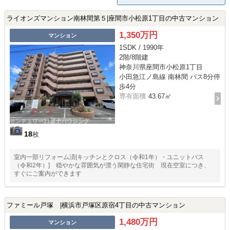
ライオンズマンション南林間第５|座間市小松原1丁目の中古マンション
1,350万円
マンション
1SDK / 1990年
2階/8階建
神奈川県座間市小松原1丁目
小田急江ノ島線 南林間 バス8分停
歩4分
専有面積
43.67㎡
18
枚
室内一部リフォーム済[キッチンとクロス（令和1年）・ユニットバス
（令和2年）] 穏やかな雰囲気が漂う閑静な住宅街 現在空室につき、
すぐにご案内ができます
ファミール戸塚 |横浜市戸塚区原宿4丁目の中古マンション
1,480万円
マンション