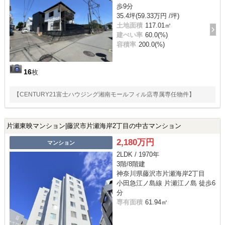
歩9分
35.4坪(59.33万円 /坪)
土地面積
117.01㎡
建ぺい率
60.0(%)
容積率
200.0(%)
16
枚
【CENTURY21富士ハウジング湘南モールフィル店専属専任物件】
片瀬東映マンション|藤沢市片瀬海岸2丁目の中古マンション
2,180万円
マンション
2LDK / 1970年
3階/8階建
神奈川県藤沢市片瀬海岸2丁目
小田急江ノ島線 片瀬江ノ島 徒歩6
分
専有面積
61.94㎡