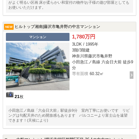
がよく明るい区画 床が柔らかい和室付の物件!お子様の遊び部屋としても
お使いいただけます。
ヒルトップ湘南|藤沢市亀井野の中古マンション
NEW
1,780万円
マンション
3LDK / 1995年
3階/3階建
神奈川県藤沢市亀井野
小田急江ノ島線 六会日大前 徒歩9
分
専有面積
60.32㎡
21
枚
小田急江ノ島線「六会日大前」駅徒歩9分 室内丁寧にお使いです リビ
ングは勾配天井のため開放感もあります バルコニーより富士山を遠望
できます！(天候により)