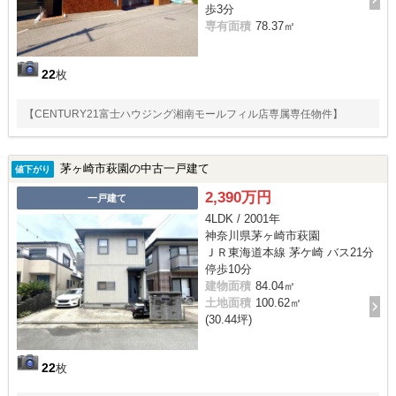
歩3分
専有面積
78.37㎡
22
枚
【CENTURY21富士ハウジング湘南モールフィル店専属専任物件】
茅ヶ崎市萩園の中古一戸建て
値下がり
2,390万円
一戸建て
4LDK / 2001年
神奈川県茅ヶ崎市萩園
ＪＲ東海道本線 茅ケ崎 バス21分
停歩10分
建物面積
84.04㎡
土地面積
100.62㎡
(30.44坪)
22
枚