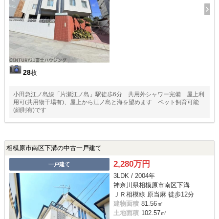
28
枚
小田急江ノ島線「片瀬江ノ島」駅徒歩6分 共用外シャワー完備 屋上利
用可(共用物干場有)、屋上から江ノ島と海を望めます ペット飼育可能
(細則有)です
相模原市南区下溝の中古一戸建て
2,280万円
一戸建て
3LDK / 2004年
神奈川県相模原市南区下溝
ＪＲ相模線 原当麻 徒歩12分
建物面積
81.56㎡
土地面積
102.57㎡