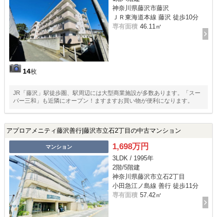
神奈川県藤沢市藤沢
ＪＲ東海道本線 藤沢 徒歩10分
専有面積
46.11㎡
14
枚
JR「藤沢」駅徒歩圏、駅周辺には大型商業施設が多数あります。「スー
パー三和」も近隣にオープン！ますますお買い物が便利になります。
アプロアメニティ藤沢善行|藤沢市立石2丁目の中古マンション
1,698万円
マンション
3LDK / 1995年
2階/5階建
神奈川県藤沢市立石2丁目
小田急江ノ島線 善行 徒歩11分
専有面積
57.42㎡