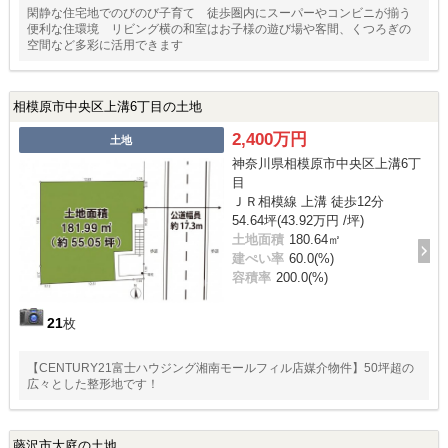
閑静な住宅地でのびのび子育て 徒歩圏内にスーパーやコンビニが揃う
便利な住環境 リビング横の和室はお子様の遊び場や客間、くつろぎの
空間など多彩に活用できます
相模原市中央区上溝6丁目の土地
2,400万円
土地
神奈川県相模原市中央区上溝6丁
目
ＪＲ相模線 上溝 徒歩12分
54.64坪(43.92万円 /坪)
土地面積
180.64㎡
建ぺい率
60.0(%)
容積率
200.0(%)
21
枚
【CENTURY21富士ハウジング湘南モールフィル店媒介物件】50坪超の
広々とした整形地です！
藤沢市大庭の土地