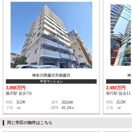
神奈川県藤沢市南藤沢
神
中古マンション
3,898万円
2,480万円
藤沢駅 徒歩7分
善行駅 徒歩11
1LDK
2LDK
間取
築年
2010年
間取
土地
-㎡
建物
41.24㎡
土地
-㎡
同じ学区の物件はこちら