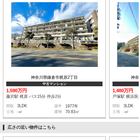
神奈川県鎌倉市梶原2丁目
神奈
中古マンション
1,590万円
1,480万円
藤沢駅 梶原 バス15分 停歩2分
戸塚駅 横浜医
3LDK
3LDK
間取
築年
1977年
間取
土地
-㎡
建物
70.83㎡
土地
-㎡
広さの近い物件はこちら