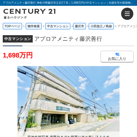
アプロアメニティ藤沢善行 神奈川県藤沢市立石2丁目｜1,698万円の中古マンション｜分譲住宅や新築物件｜センチュリー21富士ハウジング
TOPページ
物件検索
中古マンション
藤沢市
小田急江ノ島線
アプロアメニ
アプロアメニティ藤沢善行
中古マンション
1,698万円
お気に入り