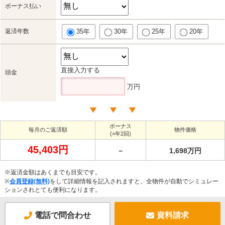
ボーナス払い
返済年数
35年
30年
25年
20年
直接入力する
頭金
万円
ボーナス
毎月のご返済額
物件価格
(×年2回)
45,403円
－
1,698万円
※返済金額はあくまでも目安です。
※
会員登録(無料)
をして詳細情報を記入されますと、全物件が自動でシミュレー
ションされとても便利になります。
電話で問合わせ
資料請求