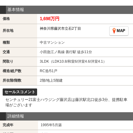
基本情報
1,698万円
価格
神奈川県藤沢市立石2丁目
所在地
MAP
種類
中古マンション
交通
小田急江ノ島線 善行駅 徒歩11分
間取り
3LDK（LDK10.8/和室6/洋室4.6/洋室4.1）
構造/総戸数
RC造/51戸
所在階/階数
2階/地上5階建
セールスコメント
センチュリー21富士ハウジング藤沢店は藤沢駅北口徒歩3分、提携駐車
場がございます
詳細情報
完成年
1995年5月築