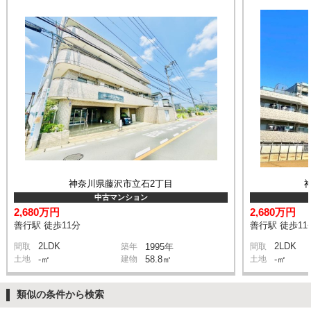
神奈川県藤沢市立石2丁目
中古マンション
2,680万円
2,680万円
善行駅 徒歩11分
善行駅 徒歩11
2LDK
2LDK
間取
築年
1995年
間取
土地
-㎡
建物
58.8㎡
土地
-㎡
類似の条件から検索