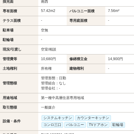
採光面
南西
57.42m
2
7.56m²
専有面積
バルコニー面積
-
-
テラス面積
専用庭面積
駐車場
空無
-
駐輪場
現況/引渡し
空室/相談
管理費等
10,680円
修繕積立金
14,900円
土地権利
所有権
建物権利
-
管理形態：日勤
管理態様
管理組合：なし
管理会社：-
用途地域
第一種中高層住居専用地域
取引態様
一般媒介
システムキッチン
カウンターキッチン
設備・条件
コンロ三口
バルコニー
TVドアホン
駐輪場