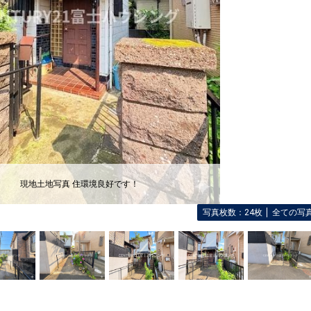
現地土地写真 住環境良好です！
写真枚数：24枚
全ての写