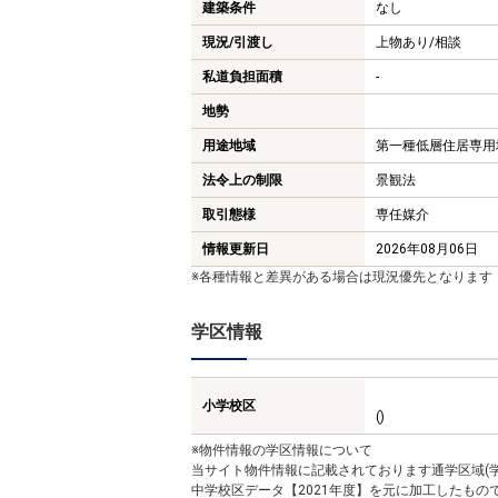
建築条件
なし
現況/引渡し
上物あり/相談
私道負担面積
-
地勢
用途地域
第一種低層住居専用
法令上の制限
景観法
取引態様
専任媒介
情報更新日
2026年08月06日
※各種情報と差異がある場合は現況優先となります
学区情報
小学校区
()
※物件情報の学区情報について
当サイト物件情報に記載されております通学区域(学
中学校区データ【2021年度】を元に加工したも