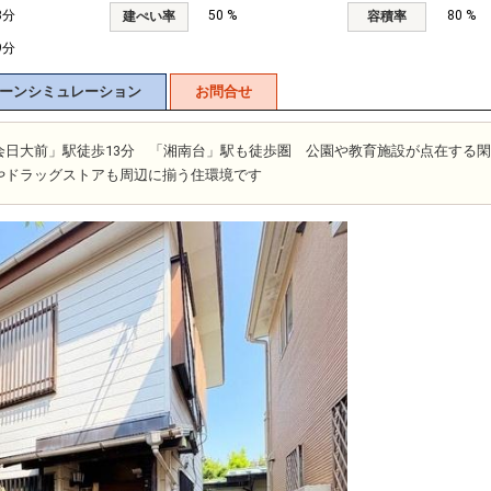
3分
50 %
80 %
建ぺい率
容積率
9分
ーンシミュレーション
お問合せ
会日大前」駅徒歩13分 「湘南台」駅も徒歩圏 公園や教育施設が点在する
やドラッグストアも周辺に揃う住環境です