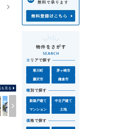
エ
リアで探す
寒川町
茅ヶ崎市
間取り
藤沢市
鎌倉市
真を見る
種
別で探す
新築戸建て
中古戸建て
マンション
土地
価
格で探す