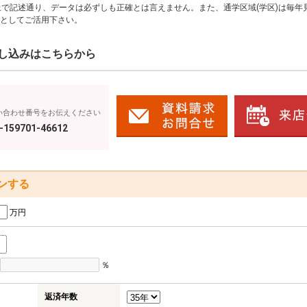
上で記述通り、データは必ずしも正確とは言えません。また、通学区域(学区)は毎年
としてご活用下さい。
し込みはこちらから
い合わせ番号をお伝えください
-159701-46612
ンする
万円
％
返済年数