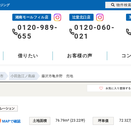
物件検
ウジング
湘南モールフィル店
辻堂北口店
-
0120-989-
0120-060-
655
021
借りたい
お客様の声
コ
市
小田急江ノ島線
藤沢市亀井野 売地
76.79m² (23.22坪)
72.32
土地面積
坪単価
MAPで確認