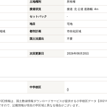
土地権利
所有権
接道状況
接道: 北 公道 道路幅: 4ｍ
セットバック
-
地目
宅地
地域
都市計画
市街化区域
国土法届出
不要
次回更新日
2026年08月20日
中学校区
()
区)情報は、国土数値情報ダウンロードサービスが提供する小学校区データ【2021
のですので、記載情報が現在の学区域と異なる場合がございます。