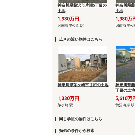
神奈川県藤沢市片瀬5丁目の
神奈川県藤
土地
土地
1,980万円
1,980万
湘南海岸公園 駅
湘南海岸公
広さの近い物件はこちら
神奈川県茅ヶ崎市甘沼の土地
神奈川県藤
丁目の土地
1,330万円
5,610万
茅ケ崎 駅
鵠沼海岸 駅
同じ学区の物件はこちら
類似の条件から検索