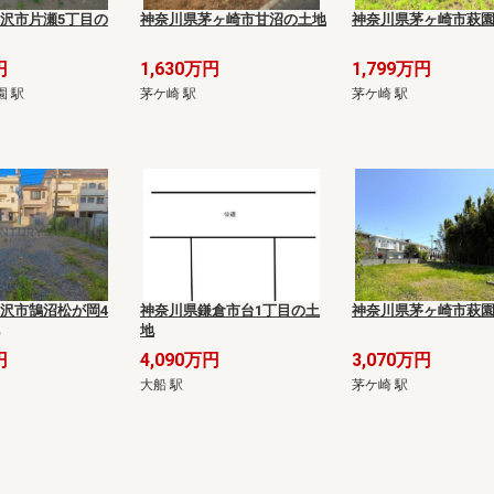
沢市片瀬5丁目の
神奈川県茅ヶ崎市甘沼の土地
神奈川県茅ヶ崎市萩
円
1,630万円
1,799万円
園 駅
茅ケ崎 駅
茅ケ崎 駅
沢市鵠沼松が岡4
神奈川県鎌倉市台1丁目の土
神奈川県茅ヶ崎市萩
地
円
4,090万円
3,070万円
大船 駅
茅ケ崎 駅