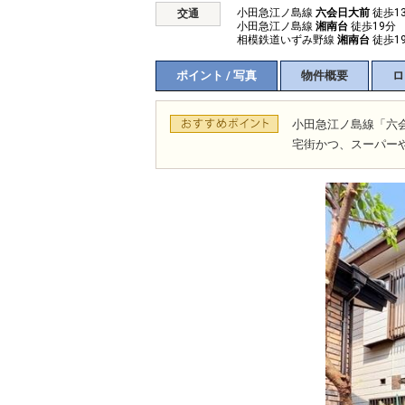
小田急江ノ島線
六会日大前
徒歩1
交通
小田急江ノ島線
湘南台
徒歩19分
相模鉄道いずみ野線
湘南台
徒歩1
ポイント / 写真
物件概要
ロ
小田急江ノ島線「六
宅街かつ、スーパー