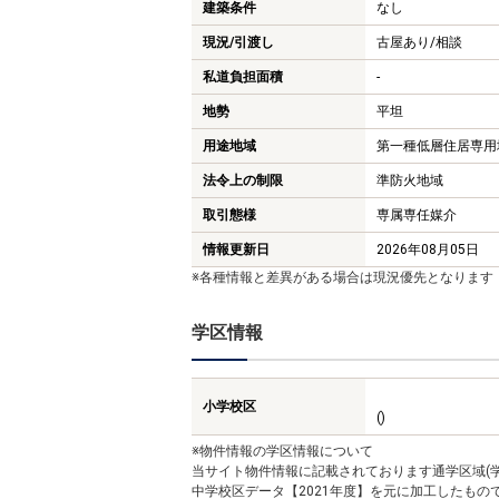
建築条件
なし
現況/引渡し
古屋あり/相談
私道負担面積
-
地勢
平坦
用途地域
第一種低層住居専用
法令上の制限
準防火地域
取引態様
専属専任媒介
情報更新日
2026年08月05日
※各種情報と差異がある場合は現況優先となります
学区情報
小学校区
()
※物件情報の学区情報について
当サイト物件情報に記載されております通学区域(学
中学校区データ【2021年度】を元に加工したも