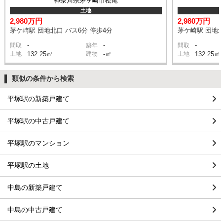
神奈川県茅ヶ崎市松尾
土地
2,980万円
2,980万円
茅ケ崎駅 団地北口 バス6分 停歩4分
茅ケ崎駅 団地北
-
-
-
間取
築年
間取
土地
132.25㎡
建物
-㎡
土地
132.25㎡
類似の条件から検索
平塚駅の新築戸建て
平塚駅の中古戸建て
平塚駅のマンション
平塚駅の土地
中島の新築戸建て
中島の中古戸建て