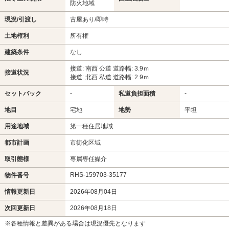
防火地域
現況/引渡し
古屋あり/即時
土地権利
所有権
建築条件
なし
接道: 南西 公道 道路幅: 3.9ｍ
接道状況
接道: 北西 私道 道路幅: 2.9ｍ
-
-
セットバック
私道負担面積
地目
宅地
地勢
平坦
用途地域
第一種住居地域
都市計画
市街化区域
取引態様
専属専任媒介
RHS-159703-35177
物件番号
情報更新日
2026年08月04日
次回更新日
2026年08月18日
※各種情報と差異がある場合は現況優先となります