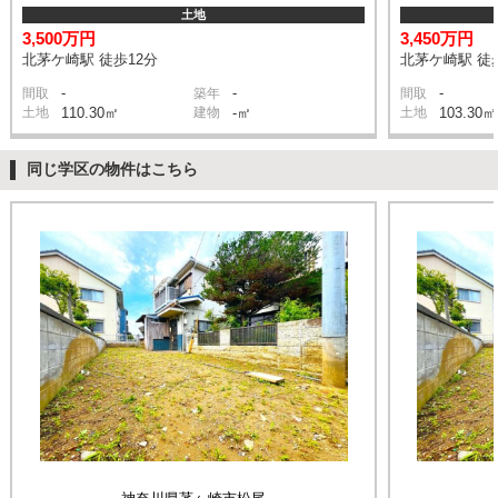
土地
3,500万円
3,450万円
北茅ケ崎駅 徒歩12分
北茅ケ崎駅 徒
-
-
-
間取
築年
間取
土地
110.30㎡
建物
-㎡
土地
103.30㎡
同じ学区の物件はこちら