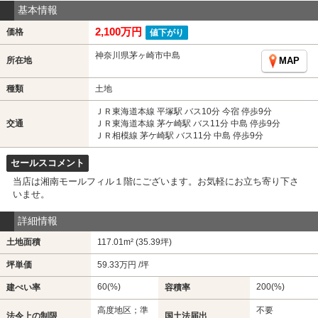
基本情報
2,100万円
価格
値下がり
神奈川県茅ヶ崎市中島
所在地
MAP
種類
土地
ＪＲ東海道本線 平塚駅 バス10分 今宿 停歩9分
交通
ＪＲ東海道本線 茅ケ崎駅 バス11分 中島 停歩9分
ＪＲ相模線 茅ケ崎駅 バス11分 中島 停歩9分
セールスコメント
当店は湘南モールフィル１階にございます。お気軽にお立ち寄り下さ
いませ。
詳細情報
土地面積
117.01m² (35.39坪)
坪単価
59.33万円 /坪
60(%)
200(%)
建ぺい率
容積率
高度地区；準
不要
法令上の制限
国土法届出