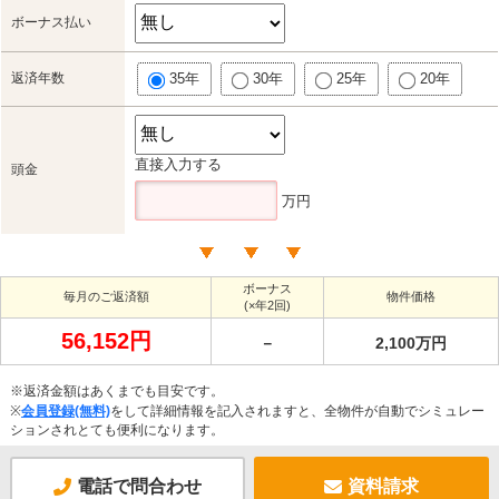
ボーナス払い
返済年数
35年
30年
25年
20年
直接入力する
頭金
万円
ボーナス
毎月のご返済額
物件価格
(×年2回)
56,152円
－
2,100万円
※返済金額はあくまでも目安です。
※
会員登録(無料)
をして詳細情報を記入されますと、全物件が自動でシミュレー
ションされとても便利になります。
電話で問合わせ
資料請求