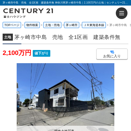
茅ヶ崎市中島 売地 全1区画 建築条件無 神奈川県茅ヶ崎市中島｜2,100万円の土地｜センチュリー21富士ハウジング
TOPページ
物件検索
土地・売地
茅ヶ崎市
ＪＲ東海道本線
茅ヶ崎市中島 
茅ヶ崎市中島 売地 全1区画 建築条件無
土地
2,100万円
値下がり
お気に入り