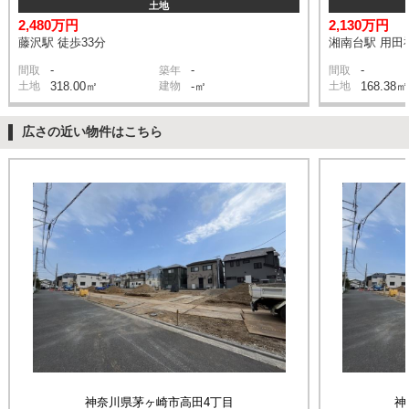
土地
2,480万円
2,130万円
藤沢駅 徒歩33分
湘南台駅 用田神
-
-
-
間取
築年
間取
土地
318.00㎡
建物
-㎡
土地
168.38㎡
広さの近い物件はこちら
神奈川県茅ヶ崎市高田4丁目
神