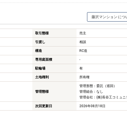
藤沢マンション
取引態様
売主
引渡し
相談
構造
RC造
専用庭面積
-
駐輪場
有
土地権利
所有権
管理形態：委託（巡回）
管理態様
管理組合：なし
管理会社：(株)長谷工コミュニ
次回更新日
2026年08月18日