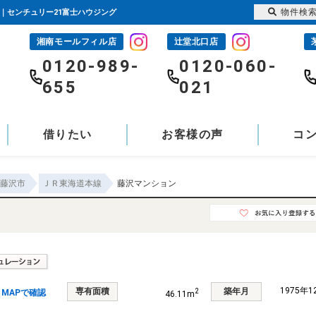
物件検
件｜センチュリー21富士ハウジング
湘南モールフィル店
辻堂北口店
-
0120-989-
0120-060-
655
021
借りたい
お客様の声
コ
藤沢市
ＪＲ東海道本線
藤沢マンション
1975年
専有面積
築年月
2
MAPで確認
46.11m