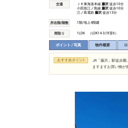
ＪＲ東海道本線
藤沢
徒歩10分
交通
小田急江ノ島線
藤沢
徒歩10分
江ノ島電鉄
藤沢
徒歩13分
1階/地上4階建
所在階/階数
1LDK （LDK14.3/洋室6）
間取り
ポイント / 写真
物件概要
ロ
JR「藤沢」駅徒歩
ますますお買い物が