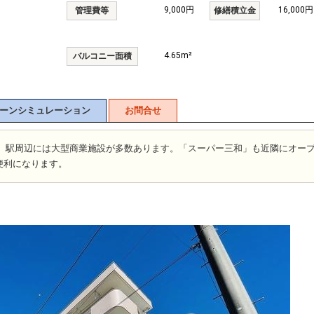
9,000円
16,000円
管理費等
修繕積立金
4.65m²
バルコニー面積
ーンシミュレーション
お問合せ
圏、駅周辺には大型商業施設が多数あります。「スーパー三和」も近隣にオー
便利になります。