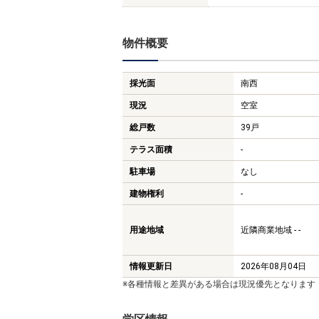
物件概要
採光面
南西
現況
空室
総戸数
39戸
テラス面積
-
駐車場
なし
建物権利
-
用途地域
近隣商業地域 - -
情報更新日
2026年08月04日
※各種情報と差異がある場合は現況優先となります