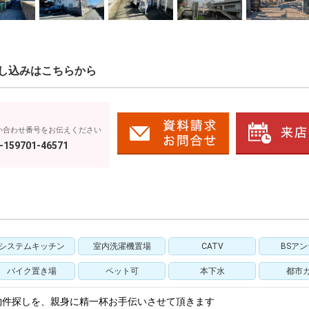
し込みはこちらから
い合わせ番号をお伝えください
-159701-46571
システムキッチン
室内洗濯機置場
CATV
BSア
バイク置き場
ペット可
本下水
都市
物件探しを、親身に精一杯お手伝いさせて頂きます