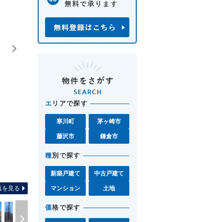
エ
リアで探す
寒川町
茅ヶ崎市
藤沢市
鎌倉市
種
別で探す
間取り図 お気軽に藤沢店0120-
新築戸建て
中古戸建て
真を見る
マンション
土地
価
格で探す