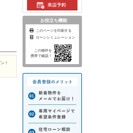
お役立ち機能
このページを印刷する
ローンシミュレーション
この物件を
携帯で確認！
プン！