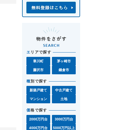
エ
リアで探す
寒川町
茅ヶ崎市
藤沢市
鎌倉市
種
別で探す
新築戸建て
中古戸建て
マンション
土地
価
格で探す
2000万円台
3000万円台
4000万円台
5000万円以上