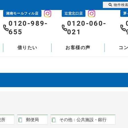
物件検
湘南モールフィル店
辻堂北口店
茅
0120-989-
0120-060-
655
021
借りたい
お客様の声
コ
役所
郵便局
その他：公共施設・銀行