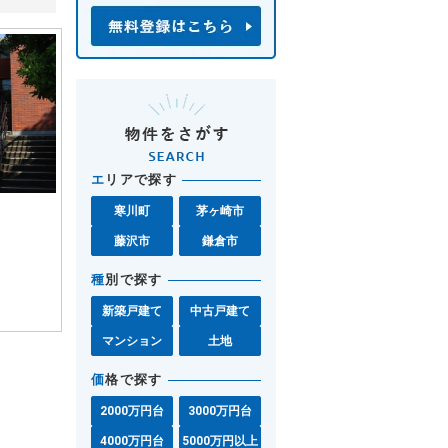
エ
リアで探す
寒川町
茅ヶ崎市
藤沢市
鎌倉市
種
別で探す
新築戸建て
中古戸建て
マンション
土地
価
格で探す
2000万円台
3000万円台
4000万円台
5000万円以上