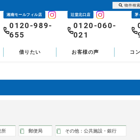
物件検
湘南モールフィル店
辻堂北口店
茅
0120-989-
0120-060-
655
021
借りたい
お客様の声
コ
役所
郵便局
その他：公共施設・銀行