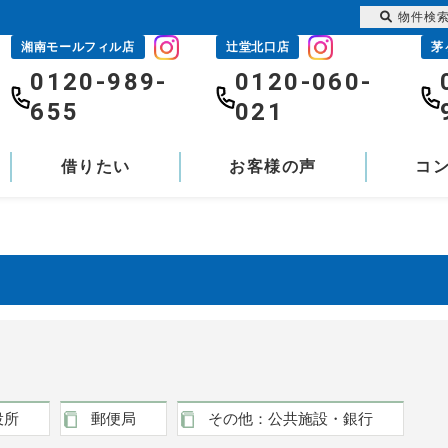
物件検
湘南モールフィル店
辻堂北口店
茅
0120-989-
0120-060-
655
021
借りたい
お客様の声
コ
役所
郵便局
その他：公共施設・銀行