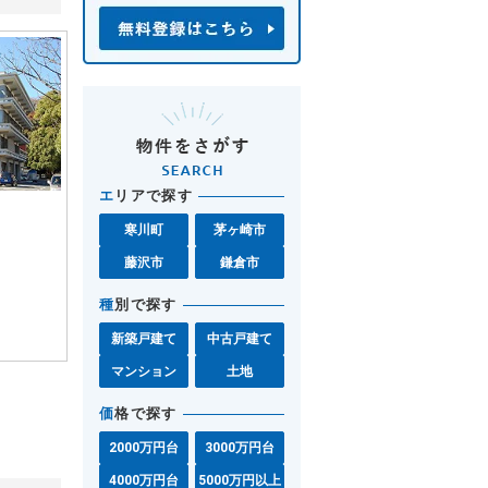
エ
リアで探す
寒川町
茅ヶ崎市
藤沢市
鎌倉市
種
別で探す
新築戸建て
中古戸建て
マンション
土地
価
格で探す
2000万円台
3000万円台
4000万円台
5000万円以上