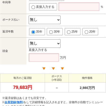
年利率
直接入力する
％
ボーナス払い
返済年数
35年
30年
25年
20年
直接入力する
頭金
万円
ボーナス
毎月のご返済額
物件価格
(×年2回)
79,683円
－
2,980万円
※返済金額はあくまでも目安です。
※
会員登録(無料)
をして詳細情報を記入されますと、全物件が自動でシミュレー