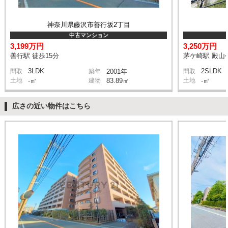
神奈川県藤沢市善行坂2丁目
中古マンション
3,199万円
3,250万円
善行駅 徒歩15分
茅ケ崎駅 殿山公
3LDK
2SLDK
間取
築年
2001年
間取
土地
-㎡
建物
83.89㎡
土地
-㎡
広さの近い物件はこちら