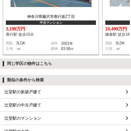
神奈川県藤沢市善行坂2丁目
中古マンション
3,199万円
10,499万円
善行駅 徒歩15分
鎌倉駅 徒歩18
3LDK
3LDK
間取
築年
2001年
間取
土地
-㎡
建物
83.89㎡
土地
-㎡
同じ学区の物件はこちら
類似の条件から検索
辻堂駅の新築戸建て
辻堂駅の中古戸建て
辻堂駅のマンション