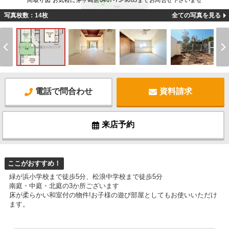
間取り図 お気軽に茅ヶ崎店0467-73-9085までお問合せ下さいませ
写真枚数：14枚
全ての写真を見る
電話で問合わせ
資料請求
来店予約
ここがおすすめ！
緑が浜小学校まで徒歩5分、松浪中学校まで徒歩5分
南庭・中庭・北庭の3か所ございます
床が柔らかい和室付の物件!お子様の遊び部屋としてもお使いいただけ
ます。