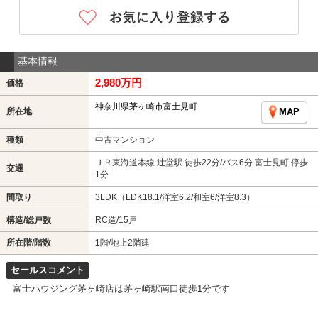
基本情報
2,980万円
価格
神奈川県茅ヶ崎市富士見町
所在地
MAP
種類
中古マンション
ＪＲ東海道本線 辻堂駅 徒歩22分/バス6分 富士見町 停歩
交通
1分
間取り
3LDK（LDK18.1/洋室6.2/和室6/洋室8.3）
構造/総戸数
RC造/15戸
所在階/階数
1階/地上2階建
セールスコメント
富士ハウジング茅ヶ崎店は茅ヶ崎駅南口徒歩1分です