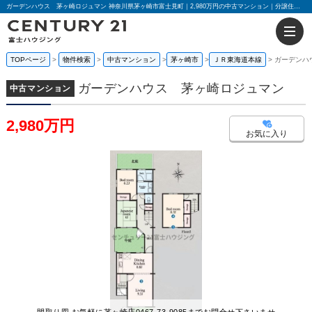
ガーデンハウス 茅ヶ崎ロジュマン 神奈川県茅ヶ崎市富士見町｜2,980万円の中古マンション｜分譲住宅や新築物件｜センチュリー21富士ハウジング
TOPページ
物件検索
中古マンション
茅ヶ崎市
ＪＲ東海道本線
ガーデンハ
ガーデンハウス 茅ヶ崎ロジュマン
中古マンション
2,980万円
お気に入り