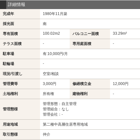
詳細情報
完成年
1980年11月築
採光面
南
100.02m
2
33.29m²
専有面積
バルコニー面積
-
-
テラス面積
専用庭面積
駐車場
有:10,000円/月
-
駐輪場
現況/引渡し
空室/相談
管理費等
3,000円
修繕積立金
12,000円
土地権利
所有権
建物権利
-
管理形態：自主管理
管理態様
管理組合：なし
管理会社：-
用途地域
第二種中高層住居専用地域
取引態様
仲介