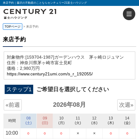
来店予約｜藤沢の不動産のことならセンチュリー21富士ハウジング
TOPページ
来店予約
来店予約
対象物件:
[159704-1987]ガーデンハウス 茅ヶ崎ロジュマン
住所：神奈川県茅ヶ崎市富士見町
価格：2,980万円
https://www.century21umi.com/s_r_192055/
ステップ1
ご希望日を選択してください
2026年08月
«前週
次週»
08
09
10
11
12
13
14
時間
(土)
(日)
(月)
(火)
(水)
(木)
(金)
10:00
○
○
○
×
×
○
○