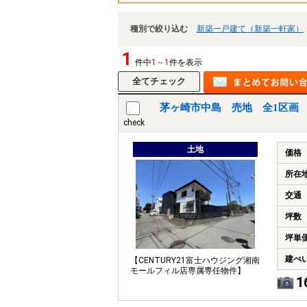
種別で絞り込む
新築一戸建て（新築一軒家）
1
件中
1～1
件を表示
茅ヶ崎市中島 売地 全1区画
check
土地
価格
所在
交通
坪数
坪単
建ぺ
【CENTURY21富士ハウジング湘南
モールフィル店専属専任物件】
1