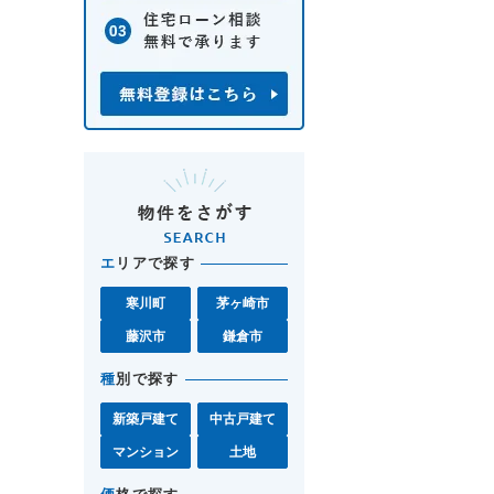
エ
リアで探す
寒川町
茅ヶ崎市
藤沢市
鎌倉市
種
別で探す
新築戸建て
中古戸建て
マンション
土地