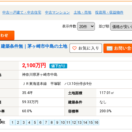
中古一戸建て・中古住宅
中古マンション
土地・売地
投資用・収益物件
表示件数
並び順
 建築条件無｜茅ヶ崎市中島の土地
2,100万円
値下がり
神奈川県茅ヶ崎市中島
地
ＪＲ東海道本線 平塚駅 バス10分停歩9分
35.4坪
117.01㎡
土地面積
59.33万円
なし
価
建築条件
60.0%
200.0%
い率
容積率
6
枚