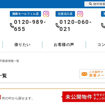
物件検
湘南モールフィル店
辻堂北口店
-
0120-989-
0120-060-
655
021
借りたい
お客様の声
コ
の不動産情報一覧
一覧
1
件の中から探せます。