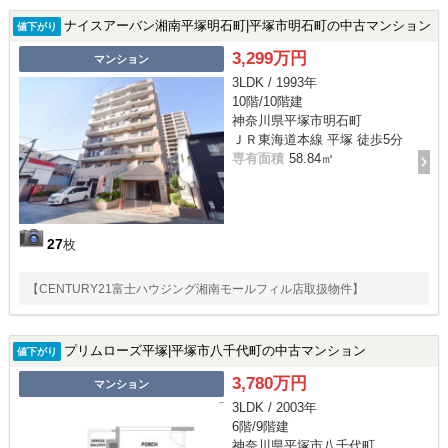
ナイスアーバン湘南平塚明石町|平塚市明石町の中古マンション
値下がり
3,299万円
マンション
3LDK / 1993年
10階/10階建
神奈川県平塚市明石町
ＪＲ東海道本線 平塚 徒歩5分
専有面積
58.84㎡
27
枚
【CENTURY21富士ハウジング湘南モールフィル店取扱物件】
プリムローズ平塚|平塚市八千代町の中古マンション
値下がり
3,780万円
マンション
3LDK / 2003年
6階/9階建
神奈川県平塚市八千代町