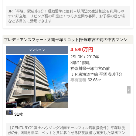
JR「平塚」駅徒歩2分！通勤通学に便利＋駅周辺の生活施設も利用しや
すい好立地 リビング横の和室はくつろぎ空間や客間、お子様の遊び場
など多目的に活用できます
プレディアンスフォート湘南平塚リコット|平塚市宮の前の中古マンション
4,580万円
マンション
2SLDK / 2017年
3階/11階建
神奈川県平塚市宮の前
ＪＲ東海道本線 平塚 徒歩7分
専有面積
62.68㎡
31
枚
【CENTURY21富士ハウジング湘南モールフィル店取扱物件】平塚駅徒
歩7分、8階角部屋、ペットと共に暮らせる防犯設備も充実した築浅マン