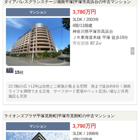
ダイアパレスグランステージ湘南平塚|平塚市高浜台の中古マンション
3,780万円
マンション
3LDK / 2003年
4階/11階建
神奈川県平塚市高浜台
ＪＲ東海道本線 平塚 徒歩19分
専有面積
87.2㎡
15
枚
22.5帖の広々LDKは自然とご家族が集まる空間 海まで徒歩約6分！湘南
ライフを満喫できる立地 サーフボード置場やペット足洗い場など共用
施設も充実
ライオンズプラザ平塚見附町|平塚市見附町の中古マンション
3,790万円
マンション
3LDK / 1998年
4階/15階建