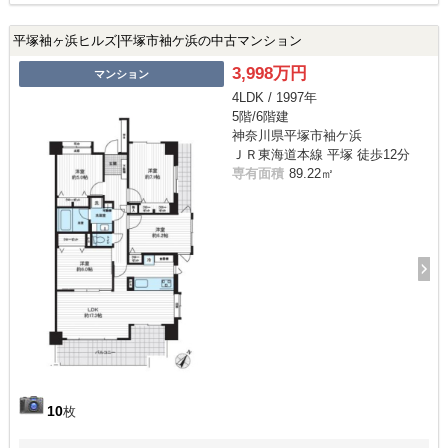
平塚袖ヶ浜ヒルズ|平塚市袖ケ浜の中古マンション
3,998万円
マンション
4LDK / 1997年
5階/6階建
神奈川県平塚市袖ケ浜
ＪＲ東海道本線 平塚 徒歩12分
専有面積
89.22㎡
10
枚