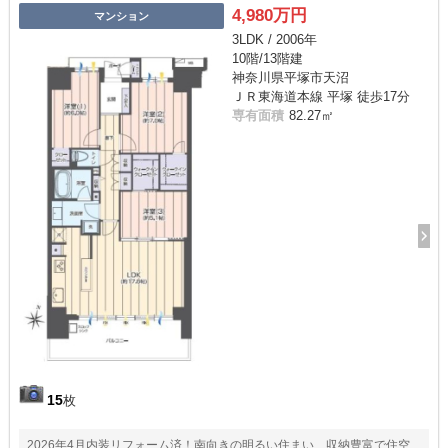
4,980万円
マンション
3LDK / 2006年
10階/13階建
神奈川県平塚市天沼
ＪＲ東海道本線 平塚 徒歩17分
専有面積
82.27㎡
15
枚
2026年4月内装リフォーム済！南向きの明るい住まい 収納豊富で住空