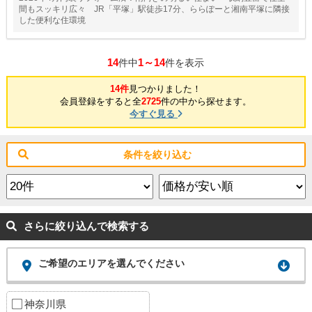
間もスッキリ広々 JR「平塚」駅徒歩17分、ららぽーと湘南平塚に隣接
した便利な住環境
14
1～14
件中
件を表示
14件
見つかりました！
会員登録をすると全
2725
件の中から探せます。
今すぐ見る
条件を絞り込む
さらに絞り込んで検索する
ご希望のエリアを選んでください
神奈川県