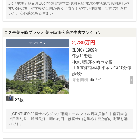
JR「平塚」駅徒歩10分で通勤通学に便利＋駅周辺の生活施設も利用しや
すい好立地 小学校や公園が近く子育てしやすい住環境 管理の行き届
いた、安心感のある住まい
コスモ茅ヶ崎プレシオ|茅ヶ崎市今宿の中古マンション
2,780万円
マンション
3LDK / 1989年
9階/11階建
神奈川県茅ヶ崎市今宿
ＪＲ東海道本線 平塚 バス10分停
歩4分
専有面積
86.7㎡
23
枚
【CENTURY21富士ハウジング湘南モールフィル店取扱物件】南西向き
で日当たり・通風良好 晴れた日には富士山を望める開放的な眺望も魅
力です。