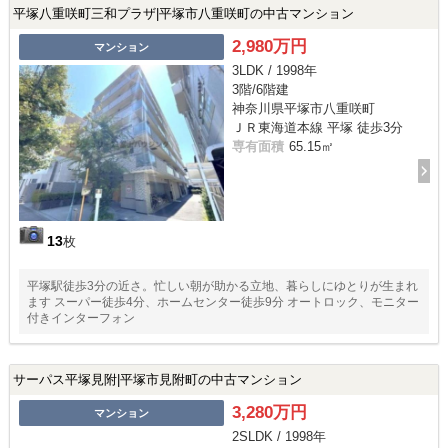
平塚八重咲町三和プラザ|平塚市八重咲町の中古マンション
2,980万円
マンション
3LDK / 1998年
3階/6階建
神奈川県平塚市八重咲町
ＪＲ東海道本線 平塚 徒歩3分
専有面積
65.15㎡
13
枚
平塚駅徒歩3分の近さ。忙しい朝が助かる立地、暮らしにゆとりが生まれ
ます スーパー徒歩4分、ホームセンター徒歩9分 オートロック、モニター
付きインターフォン
サーパス平塚見附|平塚市見附町の中古マンション
3,280万円
マンション
2SLDK / 1998年