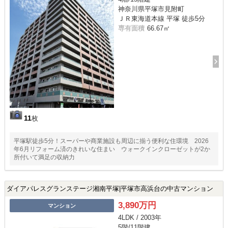
神奈川県平塚市見附町
ＪＲ東海道本線 平塚 徒歩5分
専有面積
66.67㎡
11
枚
平塚駅徒歩5分！スーパーや商業施設も周辺に揃う便利な住環境 2026
年6月リフォーム済のきれいな住まい ウォークインクローゼットが2か
所付いて満足の収納力
ダイアパレスグランステージ湘南平塚|平塚市高浜台の中古マンション
3,890万円
マンション
4LDK / 2003年
5階/11階建