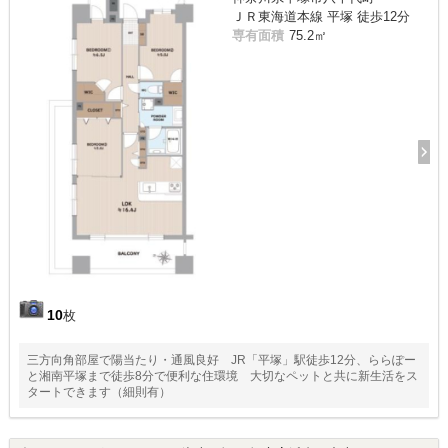
ＪＲ東海道本線 平塚 徒歩12分
専有面積
75.2㎡
10
枚
三方向角部屋で陽当たり・通風良好 JR「平塚」駅徒歩12分、ららぽー
と湘南平塚まで徒歩8分で便利な住環境 大切なペットと共に新生活をス
タートできます（細則有）