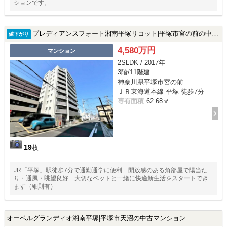
ションです。
プレディアンスフォート湘南平塚リコット|平塚市宮の前の中古マンション
値下がり
4,580万円
マンション
2SLDK / 2017年
3階/11階建
神奈川県平塚市宮の前
ＪＲ東海道本線 平塚 徒歩7分
専有面積
62.68㎡
19
枚
JR「平塚」駅徒歩7分で通勤通学に便利 開放感のある角部屋で陽当た
り・通風・眺望良好 大切なペットと一緒に快適新生活をスタートでき
ます（細則有）
オーベルグランディオ湘南平塚|平塚市天沼の中古マンション