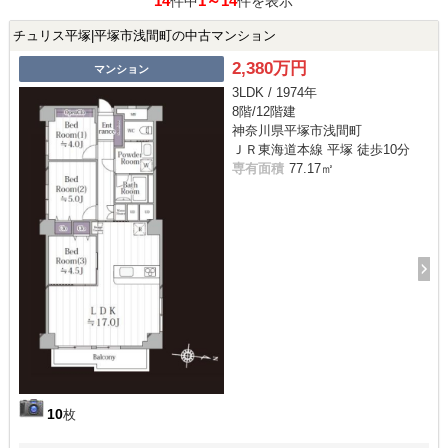
14
1～14
件中
件を表示
チュリス平塚|平塚市浅間町の中古マンション
2,380万円
マンション
3LDK / 1974年
8階/12階建
神奈川県平塚市浅間町
ＪＲ東海道本線 平塚 徒歩10分
専有面積
77.17㎡
10
枚