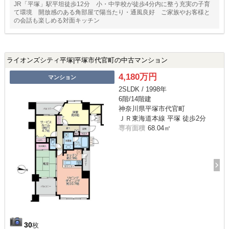
JR「平塚」駅平坦徒歩12分 小・中学校が徒歩4分内に整う充実の子育
て環境 開放感のある角部屋で陽当たり・通風良好 ご家族やお客様と
の会話も楽しめる対面キッチン
ライオンズシティ平塚|平塚市代官町の中古マンション
4,180万円
マンション
2SLDK / 1998年
6階/14階建
神奈川県平塚市代官町
ＪＲ東海道本線 平塚 徒歩2分
専有面積
68.04㎡
30
枚