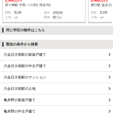
2,990万円
2,480万円
茅ケ崎駅 中島 バス8分 停歩3分
善行駅 徒歩11
3LDK
2LDK
間取
築年
2002年
間取
土地
-㎡
建物
80.1㎡
土地
-㎡
同じ学区の物件はこちら
類似の条件から検索
六会日大前駅の新築戸建て
六会日大前駅の中古戸建て
六会日大前駅のマンション
六会日大前駅の土地
亀井野の新築戸建て
亀井野の中古戸建て