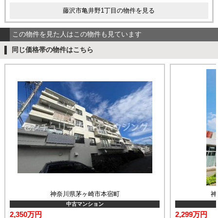
藤沢市亀井野1丁目の物件を見る
この物件を見た人はこの物件も見ています
同じ価格帯の物件はこちら
神奈川県茅ヶ崎市本宿町
神
中古マンション
2,350万円
2,299万円