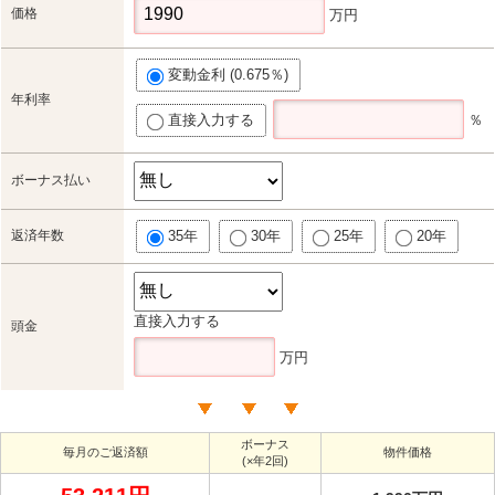
価格
万円
変動金利 (0.675％)
年利率
直接入力する
％
ボーナス払い
返済年数
35年
30年
25年
20年
直接入力する
頭金
万円
ボーナス
毎月のご返済額
物件価格
(×年2回)