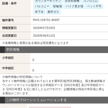
カウンターキッチン
浴室乾燥機
コンロ三口
設備・条件
バルコニー
駐輪場
バイク置き場
ペット不可
本下水
都市ガス
RHS-159701-46497
物件番号
情報更新日
2026年07月29日
次回更新日
2026年08月12日
※各種情報と差異がある場合は現況優先となります
学区情報
小学校区
()
中学校区
()
※物件情報の学区情報について
当サイト物件情報に記載されております通学区域(学区)情報は、国土数値情報ダ
ウンロードサービスが提供する小学校区データ【2021年度】及び中学校区デー
タ【2021年度】を元に加工したものですので、記載情報が現在の学区域と異な
る場合がございます。
この物件でローンシミュレーションする