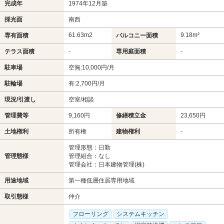
完成年
1974年12月築
採光面
南西
61.63m
2
9.18m²
専有面積
バルコニー面積
-
-
テラス面積
専用庭面積
駐車場
空無:10,000円/月
駐輪場
有:2,700円/月
現況/引渡し
空室/相談
管理費等
9,160円
修繕積立金
23,650円
土地権利
所有権
建物権利
-
管理形態：日勤
管理態様
管理組合：なし
管理会社：日本建物管理(株)
用途地域
第一種低層住居専用地域
取引態様
仲介
フローリング
システムキッチン