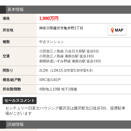
基本情報
1,990万円
価格
神奈川県藤沢市亀井野1丁目
所在地
MAP
種類
中古マンション
小田急江ノ島線 六会日大前駅 徒歩5分
交通
小田急江ノ島線 湘南台駅 徒歩19分
相模鉄道いずみ野線 湘南台駅 徒歩19分
間取り
2LDK（LDK15.3/洋室5.8/洋室4.8）
構造/総戸数
SRC造/140戸
所在階/階数
4階/地上10階 地下1階建
セールスコメント
センチュリー21富士ハウジング藤沢店は藤沢駅北口徒歩3分、提携駐車
場がございます
詳細情報