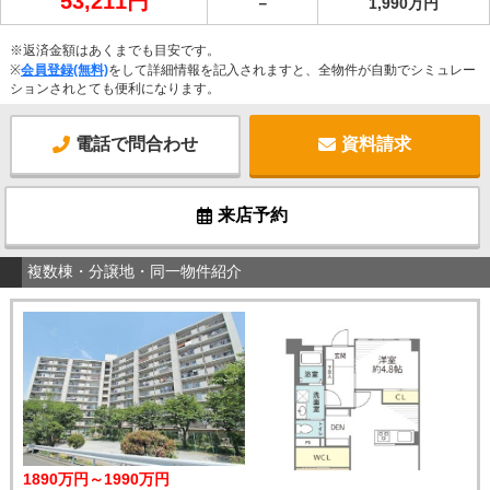
53,211円
－
1,990万円
※返済金額はあくまでも目安です。
※
会員登録(無料)
をして詳細情報を記入されますと、全物件が自動でシミュレー
ションされとても便利になります。
電話で問合わせ
資料請求
来店予約
複数棟・分譲地・同一物件紹介
1890万円～1990万円