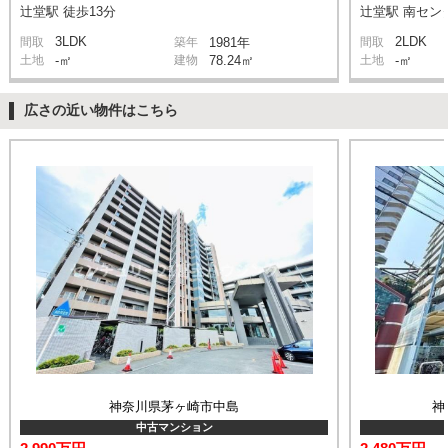
辻堂駅 徒歩13分
辻堂駅 南センタ
3LDK
2LDK
間取
築年
1981年
間取
土地
-㎡
建物
78.24㎡
土地
-㎡
広さの近い物件はこちら
神奈川県茅ヶ崎市中島
神
中古マンション