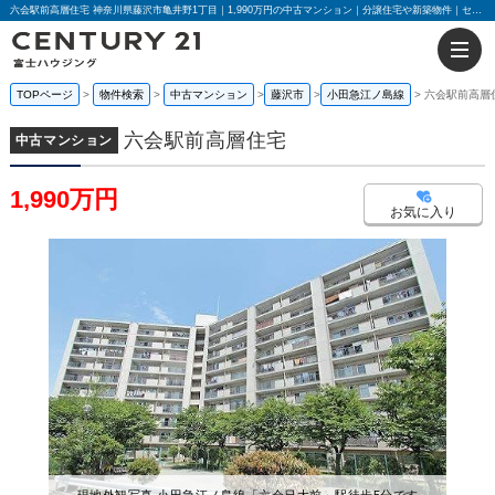
六会駅前高層住宅 神奈川県藤沢市亀井野1丁目｜1,990万円の中古マンション｜分譲住宅や新築物件｜センチュリー21富士ハウジング
TOPページ
物件検索
中古マンション
藤沢市
小田急江ノ島線
六会駅前高層
六会駅前高層住宅
中古マンション
1,990万円
お気に入り