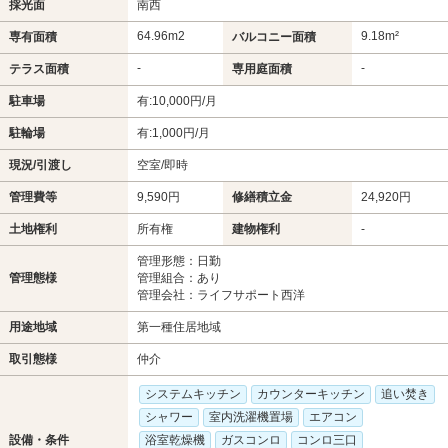
採光面
南西
64.96m
2
9.18m²
専有面積
バルコニー面積
-
-
テラス面積
専用庭面積
駐車場
有:10,000円/月
駐輪場
有:1,000円/月
現況/引渡し
空室/即時
管理費等
9,590円
修繕積立金
24,920円
土地権利
所有権
建物権利
-
管理形態：日勤
管理態様
管理組合：あり
管理会社：ライフサポート西洋
用途地域
第一種住居地域
取引態様
仲介
システムキッチン
カウンターキッチン
追い焚き
シャワー
室内洗濯機置場
エアコン
設備・条件
浴室乾燥機
ガスコンロ
コンロ三口