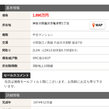
基本情報
1,890万円
価格
神奈川県藤沢市亀井野1丁目
所在地
MAP
種類
中古マンション
交通
小田急江ノ島線 六会日大前駅 徒歩7分
間取り
2LDK（LDK13.8/洋室6.7/洋室6.5）
構造/総戸数
SRC造/140戸
所在階/階数
3階/地上10階建
セールスコメント
当店は湘南モールフィル１階にございます。お気軽にお立ち寄り下さ
いませ。
詳細情報
完成年
1974年12月築