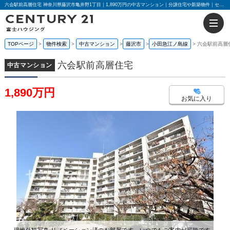
六会駅前高層住宅 神奈川県藤沢市亀井野1丁目｜1,890万円の中古マンション｜分譲住宅や新築物件｜センチュリー21富士ハウジング
TOPページ
物件検索
中古マンション
藤沢市
小田急江ノ島線
六会駅前高層
六会駅前高層住宅
中古マンション
1,890万円
お気に入り