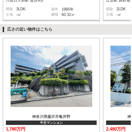
六会日大前駅 徒歩9分
辻堂駅 真砂通り
3LDK
2LDK
間取
築年
1995年
間取
土地
-㎡
建物
60.32㎡
土地
-㎡
広さの近い物件はこちら
神奈川県藤沢市亀井野
神
中古マンション
1,780万円
2,480万円