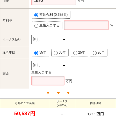
価格
万円
変動金利 (0.675％)
年利率
直接入力する
％
ボーナス払い
返済年数
35年
30年
25年
20年
直接入力する
頭金
万円
ボーナス
毎月のご返済額
物件価格
(×年2回)
50,537円
－
1,890万円