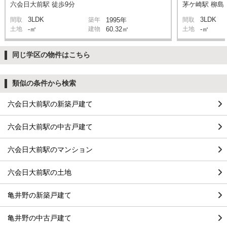
六会日大前駅 徒歩9分
茅ケ崎駅 柳島 
3LDK
3LDK
間取
築年
1995年
間取
土地
-㎡
建物
60.32㎡
土地
-㎡
同じ学区の物件はこちら
類似の条件から検索
六会日大前駅の新築戸建て
六会日大前駅の中古戸建て
六会日大前駅のマンション
六会日大前駅の土地
亀井野の新築戸建て
亀井野の中古戸建て