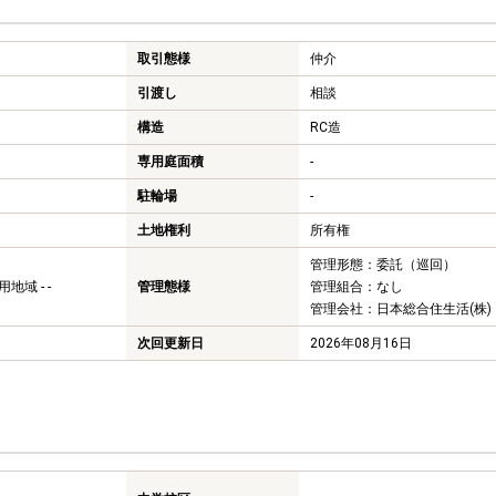
取引態様
仲介
引渡し
相談
構造
RC造
専用庭面積
-
駐輪場
-
土地権利
所有権
管理形態：委託（巡回）
域 - -
管理態様
管理組合：なし
管理会社：日本総合住生活(株)
次回更新日
2026年08月16日