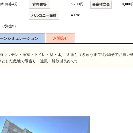
駒寄 停歩4分
6,700円
13,000
管理費等
修繕積立金
4.1m²
バルコニー面積
5.9/洋室5）
ーンシミュレーション
お問合せ
歴有(キッチン・浴室・トイレ・壁・床) 湘南とうきゅうまで徒歩5分でお買い
りとした敷地で陽当り・通風・解放感良好です