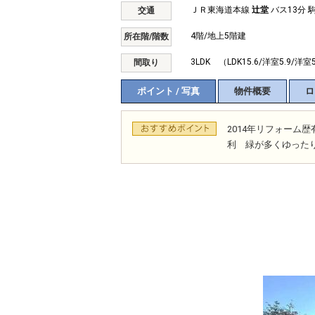
ＪＲ東海道本線
辻堂
バス13分 
交通
4階/地上5階建
所在階/階数
3LDK （LDK15.6/洋室5.9/洋室
間取り
ポイント / 写真
物件概要
ロ
2014年リフォーム
利 緑が多くゆった