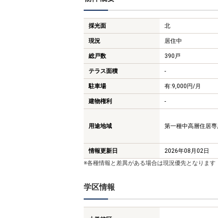
採光面
北
現況
居住中
総戸数
390戸
テラス面積
-
駐車場
有:9,000円/月
建物権利
-
用途地域
第一種中高層住居専用地
情報更新日
2026年08月02日
※各種情報と差異がある場合は現況優先となります
学区情報