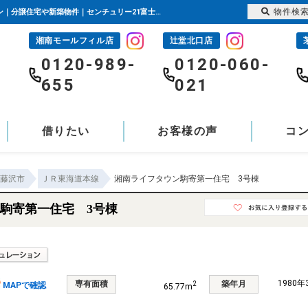
物件検
湘南ライフタウン駒寄第一住宅 3号棟 神奈川県藤沢市大庭｜2,080万円の中古マンション｜分譲住宅や新築物件｜センチュリー21富士ハウジング
湘南モールフィル店
辻堂北口店
-
0120-989-
0120-060-
655
021
借りたい
お客様の声
コ
藤沢市
ＪＲ東海道本線
湘南ライフタウン駒寄第一住宅 3号棟
駒寄第一住宅 3号棟
1980
専有面積
築年月
2
MAPで確認
65.77m