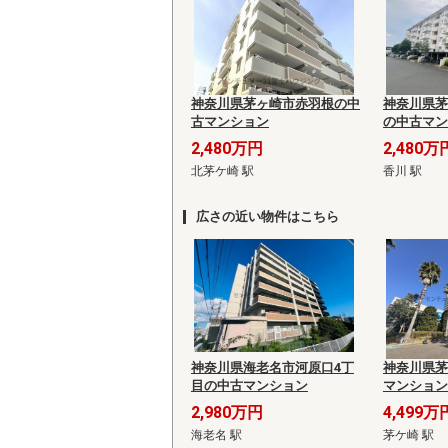
神奈川県茅ヶ崎市赤羽根の中
神奈川県茅
古マンション
の中古マン
2,480万円
2,480万
北茅ケ崎 駅
香川 駅
広さの近い物件はこちら
神奈川県海老名市河原口4丁
神奈川県茅
目の中古マンション
マンション
2,980万円
4,499万
海老名 駅
茅ケ崎 駅