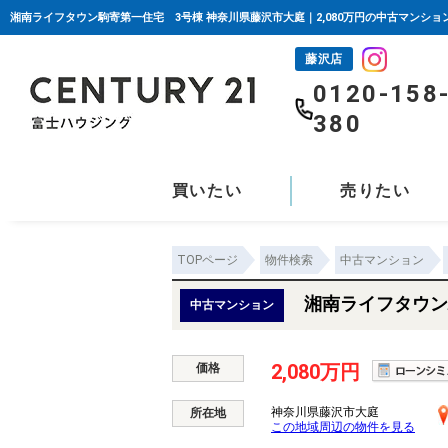
藤沢店
0120-158
380
買いたい
売りたい
TOPページ
物件検索
中古マンション
湘南ライフタウン
中古マンション
2,080万円
価格
神奈川県藤沢市大庭
所在地
この地域周辺の物件を見る