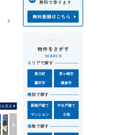
エ
リアで探す
寒川町
茅ヶ崎市
藤沢市
鎌倉市
間取り図 図面と現況が異なる場合
種
別で探す
新築戸建て
中古戸建て
真を見る
マンション
土地
価
格で探す