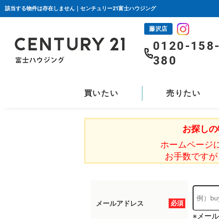
該当する物件は存在しません｜センチュリー21富士ハウジング
藤沢店
0120-158
380
買いたい
売りたい
お探しの
ホームページ
お手数ですが
メールアドレス
必須
※メー