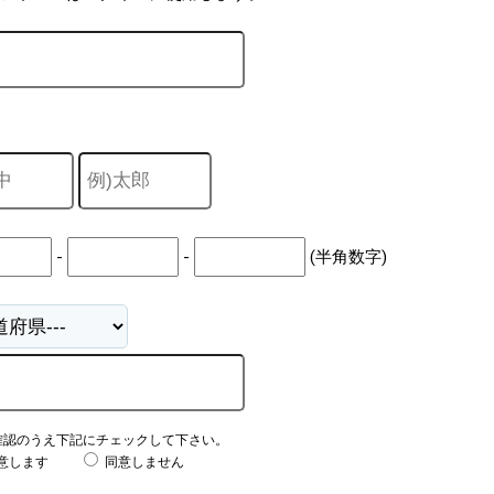
-
-
(半角数字)
確認のうえ下記にチェックして下さい。
意します
同意しません