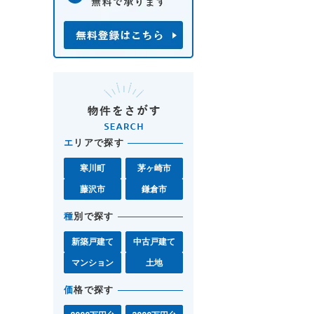
エ
リアで探す
寒川町
茅ヶ崎市
藤沢市
鎌倉市
種
別で探す
新築戸建て
中古戸建て
マンション
土地
価
格で探す