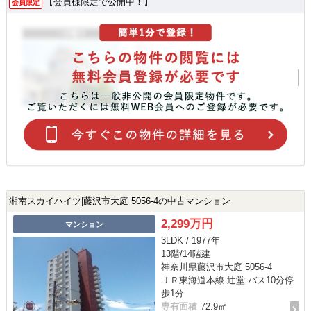
【会員様限定で公開中！】
会員限定
湘南スカイハイツ|藤沢市大庭 5056-4の中古マンション
2,299万円
マンション
3LDK / 1977年
13階/14階建
神奈川県藤沢市大庭 5056-4
ＪＲ東海道本線 辻堂 バス10分停
歩1分
専有面積
72.9㎡