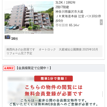
3LDK / 1992年
2階/7階建
神奈川県藤沢市大庭
ＪＲ東海道本線 辻堂 バス10分停
歩6分
専有面積
65.14㎡
16
枚
南西向きのお部屋です オートロック 大庭城址公園隣接 2025年10月
リフォーム完了予定
【会員様限定で公開中！】
会員限定