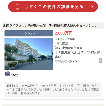
湘南ライフタウン駒寄第一住宅 3号棟|藤沢市大庭の中古マンション
2,080万円
マンション
3LDK / 1980年
4階/5階建
神奈川県藤沢市大庭
ＪＲ東海道本線 辻堂 バス13分停
歩4分
専有面積
65.77㎡
15
枚
2014年リフォーム歴有(キッチン・浴室・トイレ・壁・床) 湘南とうき
ゅうまで徒歩5分でお買い物も便利 緑が多くゆったりとした敷地で陽当
り・通風・解放感良好です