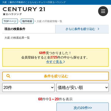
大庭 ｜藤沢の不動産のことならセンチュリー21富士ハウジング
TOPページ
物件検索
大庭 の不動産情報一覧
現在の検索条件
さらに条件を絞り込む
大庭 の検索結果一覧
68件
見つかりました！
会員登録をすると全
2725
件の中から探せます。
今すぐ見る
条件を絞り込む
68
1～20
件中
件を表示
次の20件>>