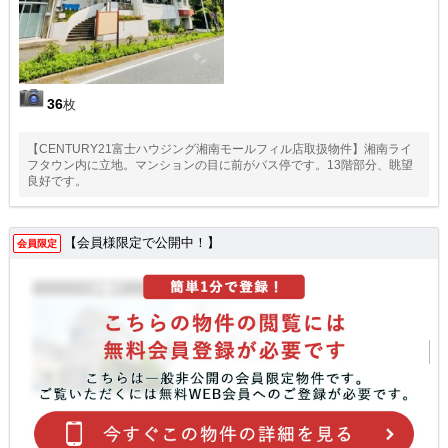
36
枚
【CENTURY21富士ハウジング湘南モールフィル店取扱物件】湘南ライ
フタウン内に立地。マンションの目に前がバス停です。13階部分、眺望
良好です。
【会員様限定で公開中！】
会員限定