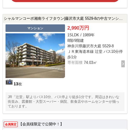
シャルマンコーポ湘南ライフタウン|藤沢市大庭 5529-8の中古マンション
2,990万円
マンション
1SLDK / 1989年
8階/9階建
神奈川県藤沢市大庭 5529-8
ＪＲ東海道本線 辻堂 バス10分停
歩1分
専有面積
74.03㎡
13
枚
JR「辻堂」駅よりバス10分、バス停より徒歩1分です。周辺はきれいな
街並み、図書館・大型スーパー・病院、飲食店やホームセンターが揃っ
ております。
【会員様限定で公開中！】
会員限定