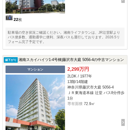
22
枚
駐車場の空き状況ご確認ください。湘南ライフタウンは、JR辻堂駅より
バス便多数、通勤通学に便利、深夜バスも運行しております。2026.5リ
フォーム完了予定です。
湘南スカイハイツ1-4号棟|藤沢市大庭 5056-4の中古マンション
値下がり
2,299万円
マンション
2LDK / 1977年
13階/14階建
神奈川県藤沢市大庭 5056-4
ＪＲ東海道本線 辻堂 バス8分停歩
1分
専有面積
72.9㎡