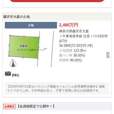
藤沢市大庭の土地
2,480万円
土地
神奈川県藤沢市大庭
ＪＲ東海道本線 辻堂 バス14分停
歩7分
34.29坪(72.33万円 /坪)
土地面積
113.35㎡
建ぺい率
50.0(%)
容積率
80.0(%)
24
枚
【CENTURY21富士ハウジング湘南モールフィル店専属専任物件】湘南
ライフタウン内、小中学校が近く、子育て世帯に安心の住環境です。
【会員様限定で公開中！】
会員限定