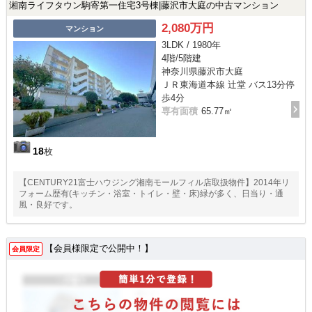
湘南ライフタウン駒寄第一住宅3号棟|藤沢市大庭の中古マンション
2,080万円
マンション
3LDK / 1980年
4階/5階建
神奈川県藤沢市大庭
ＪＲ東海道本線 辻堂 バス13分停
歩4分
専有面積
65.77㎡
18
枚
【CENTURY21富士ハウジング湘南モールフィル店取扱物件】2014年リ
フォーム歴有(キッチン・浴室・トイレ・壁・床)緑が多く、日当り・通
風・良好です。
【会員様限定で公開中！】
会員限定