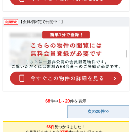
【会員様限定で公開中！】
会員限定
68
1～20
件中
件を表示
次の20件>>
68件
見つかりました！