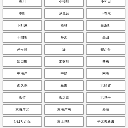
香川
小桜町
小和田
幸町
汐見台
下寺尾
下町屋
松林
白浜町
十間坂
芹沢
高田
茅ヶ崎
堤
鶴が台
出口町
常盤町
共恵
中海岸
中島
南湖
西久保
萩園
浜須賀
浜竹
浜之郷
浜見平
東海岸北
東海岸南
菱沼
ひばりが丘
富士見町
平太夫新田