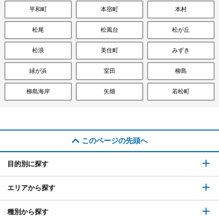
平和町
本宿町
本村
松尾
松風台
松が丘
松浪
美住町
みずき
緑が浜
室田
柳島
柳島海岸
矢畑
若松町
このページの先頭へ
目的別に探す
エリアから探す
種別から探す