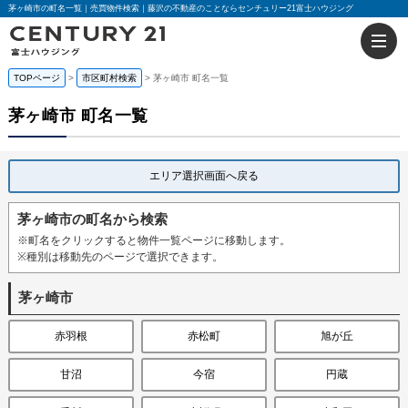
茅ヶ崎市の町名一覧｜売買物件検索｜藤沢の不動産のことならセンチュリー21富士ハウジング
TOPページ
市区町村検索
茅ヶ崎市 町名一覧
茅ヶ崎市 町名一覧
エリア選択画面へ戻る
茅ヶ崎市の町名から検索
※町名をクリックすると物件一覧ページに移動します。
※種別は移動先のページで選択できます。
茅ヶ崎市
赤羽根
赤松町
旭が丘
甘沼
今宿
円蔵