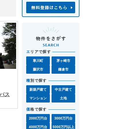
エ
リアで探す
寒川町
茅ヶ崎市
藤沢市
鎌倉市
種
別で探す
新築戸建て
中古戸建て
パス
マンション
土地
価
格で探す
2000万円台
3000万円台
4000万円台
5000万円以上