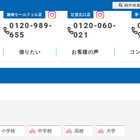
物件検
湘南モールフィル店
辻堂北口店
茅
0120-989-
0120-060-
655
021
借りたい
お客様の声
コ
小学校
中学校
高校
大学