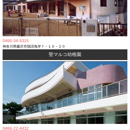
0466-34-5315
神奈川県藤沢市鵠沼海岸７－１０－２０
聖マルコ幼稚園
0466-22-4432