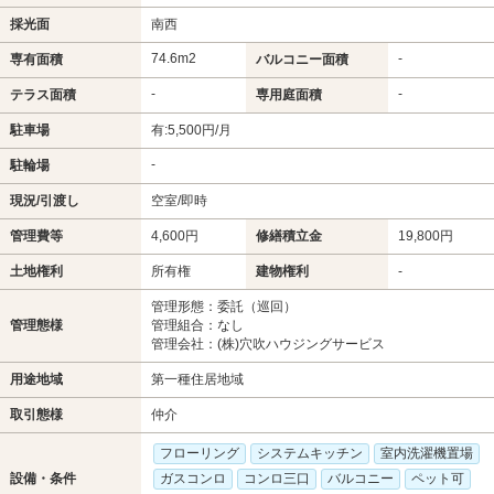
採光面
南西
74.6m
2
-
専有面積
バルコニー面積
-
-
テラス面積
専用庭面積
駐車場
有:5,500円/月
-
駐輪場
現況/引渡し
空室/即時
管理費等
4,600円
修繕積立金
19,800円
土地権利
所有権
建物権利
-
管理形態：委託（巡回）
管理態様
管理組合：なし
管理会社：(株)穴吹ハウジングサービス
用途地域
第一種住居地域
取引態様
仲介
フローリング
システムキッチン
室内洗濯機置場
設備・条件
ガスコンロ
コンロ三口
バルコニー
ペット可