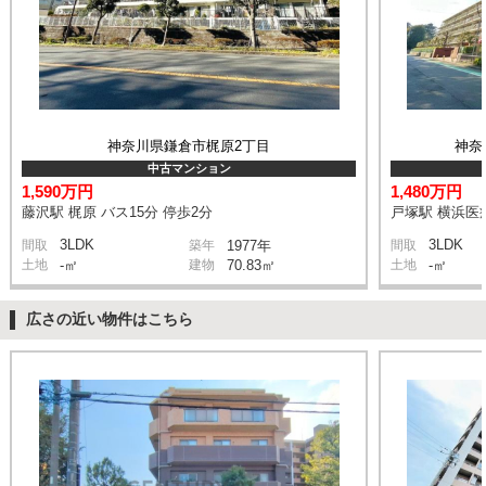
神奈川県鎌倉市梶原2丁目
神奈
中古マンション
1,590万円
1,480万円
藤沢駅 梶原 バス15分 停歩2分
戸塚駅 横浜医
3LDK
3LDK
間取
築年
1977年
間取
土地
-㎡
建物
70.83㎡
土地
-㎡
広さの近い物件はこちら