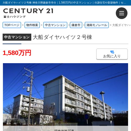
大船ダイヤハイツ２号棟 神奈川県鎌倉市寺分｜1,580万円の中古マンション｜分譲住宅や新築物件｜センチュリー21富士ハウジング
TOPページ
物件検索
中古マンション
鎌倉市
湘南モノレール
大船ダイヤハ
大船ダイヤハイツ２号棟
中古マンション
1,580万円
お気に入り