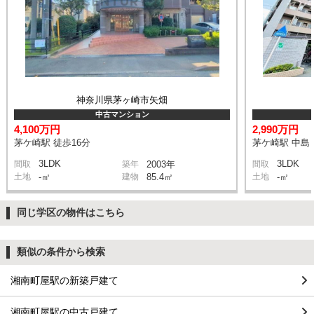
神奈川県茅ヶ崎市矢畑
中古マンション
4,100万円
2,990万円
茅ケ崎駅 徒歩16分
茅ケ崎駅 中島 
3LDK
3LDK
間取
築年
2003年
間取
土地
-㎡
建物
85.4㎡
土地
-㎡
同じ学区の物件はこちら
類似の条件から検索
湘南町屋駅の新築戸建て
湘南町屋駅の中古戸建て