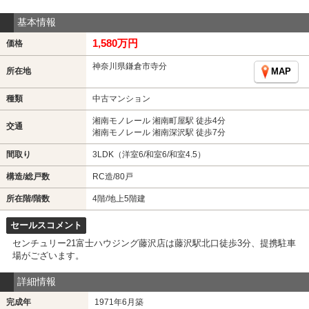
基本情報
1,580万円
価格
神奈川県鎌倉市寺分
所在地
MAP
種類
中古マンション
湘南モノレール 湘南町屋駅 徒歩4分
交通
湘南モノレール 湘南深沢駅 徒歩7分
間取り
3LDK（洋室6/和室6/和室4.5）
構造/総戸数
RC造/80戸
所在階/階数
4階/地上5階建
セールスコメント
センチュリー21富士ハウジング藤沢店は藤沢駅北口徒歩3分、提携駐車
場がございます。
詳細情報
完成年
1971年6月築