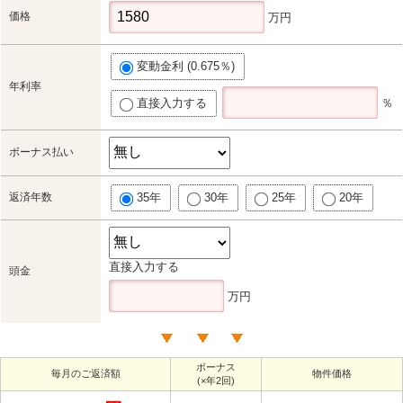
価格
万円
変動金利 (0.675％)
年利率
直接入力する
％
ボーナス払い
返済年数
35年
30年
25年
20年
直接入力する
頭金
万円
ボーナス
毎月のご返済額
物件価格
(×年2回)