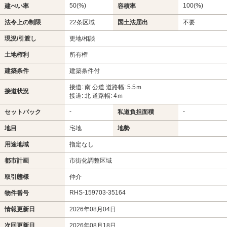
50(%)
100(%)
建ぺい率
容積率
法令上の制限
22条区域
国土法届出
不要
現況/引渡し
更地/相談
土地権利
所有権
建築条件
建築条件付
接道: 南 公道 道路幅: 5.5ｍ
接道状況
接道: 北 道路幅: 4ｍ
-
-
セットバック
私道負担面積
地目
宅地
地勢
用途地域
指定なし
都市計画
市街化調整区域
取引態様
仲介
RHS-159703-35164
物件番号
情報更新日
2026年08月04日
次回更新日
2026年08月18日