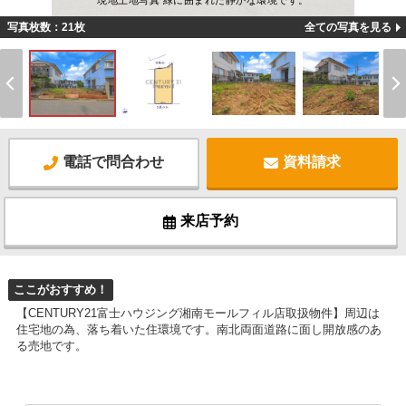
現地土地写真 緑に囲まれた静かな環境です。
写真枚数：21枚
全ての写真を見る
電話で問合わせ
資料請求
来店予約
ここがおすすめ！
【CENTURY21富士ハウジング湘南モールフィル店取扱物件】周辺は
住宅地の為、落ち着いた住環境です。南北両面道路に面し開放感のあ
る売地です。