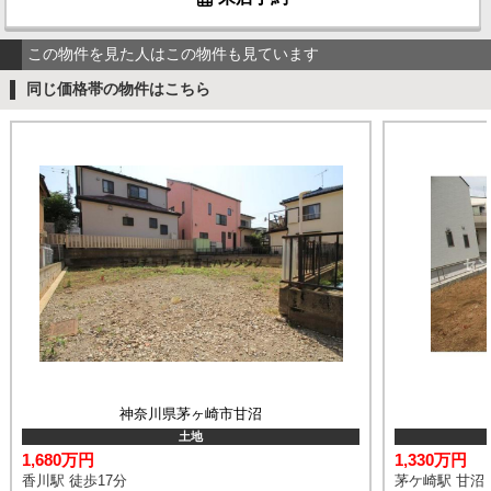
この物件を見た人はこの物件も見ています
同じ価格帯の物件はこちら
神奈川県茅ヶ崎市甘沼
土地
1,680万円
1,330万円
香川駅 徒歩17分
茅ケ崎駅 甘沼 