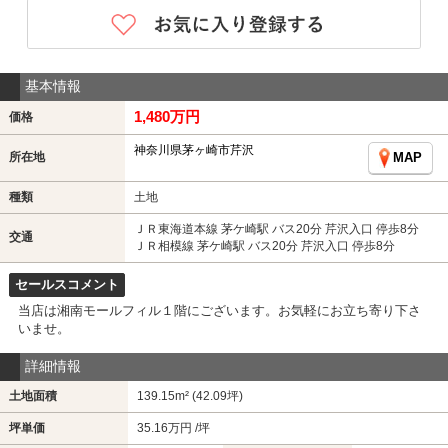
基本情報
1,480万円
価格
神奈川県茅ヶ崎市芹沢
所在地
MAP
種類
土地
ＪＲ東海道本線 茅ケ崎駅 バス20分 芹沢入口 停歩8分
交通
ＪＲ相模線 茅ケ崎駅 バス20分 芹沢入口 停歩8分
セールスコメント
当店は湘南モールフィル１階にございます。お気軽にお立ち寄り下さ
いませ。
詳細情報
土地面積
139.15m² (42.09坪)
坪単価
35.16万円 /坪