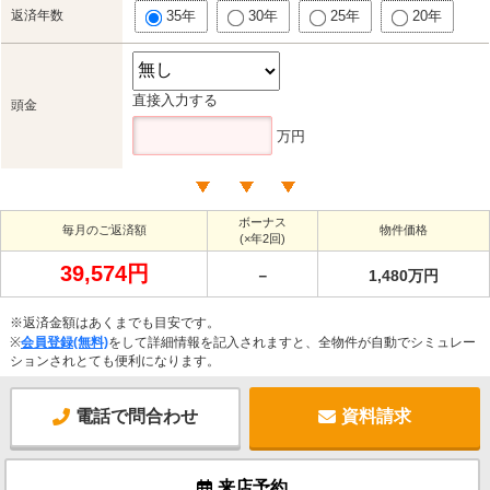
返済年数
35年
30年
25年
20年
直接入力する
頭金
万円
ボーナス
毎月のご返済額
物件価格
(×年2回)
39,574円
－
1,480万円
※返済金額はあくまでも目安です。
※
会員登録(無料)
をして詳細情報を記入されますと、全物件が自動でシミュレー
ションされとても便利になります。
電話で問合わせ
資料請求
来店予約