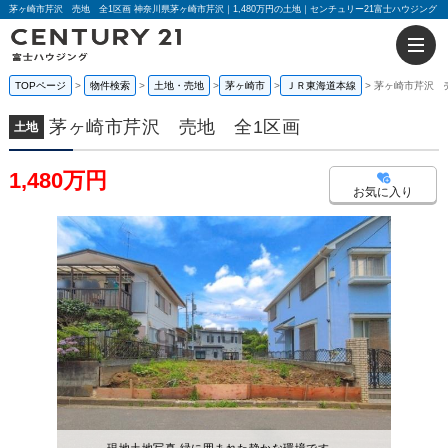
茅ヶ崎市芹沢 売地 全1区画 神奈川県茅ヶ崎市芹沢｜1,480万円の土地｜センチュリー21富士ハウジング
TOPページ
物件検索
土地・売地
茅ヶ崎市
ＪＲ東海道本線
茅ヶ崎市芹沢 
茅ヶ崎市芹沢 売地 全1区画
土地
1,480万円
お気に入り