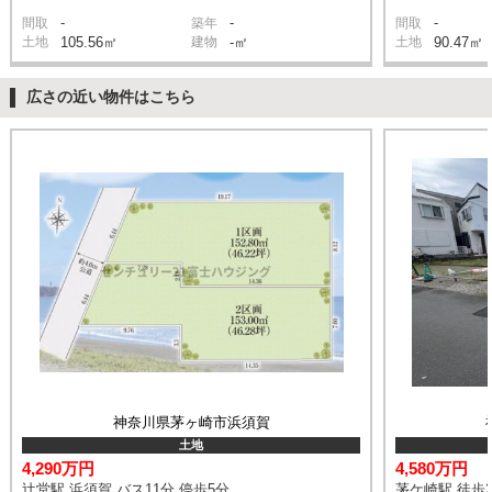
-
-
-
間取
築年
間取
土地
105.56㎡
建物
-㎡
土地
90.47㎡
広さの近い物件はこちら
神奈川県茅ヶ崎市浜須賀
土地
4,290万円
4,580万円
辻堂駅 浜須賀 バス11分 停歩5分
茅ケ崎駅 徒歩2