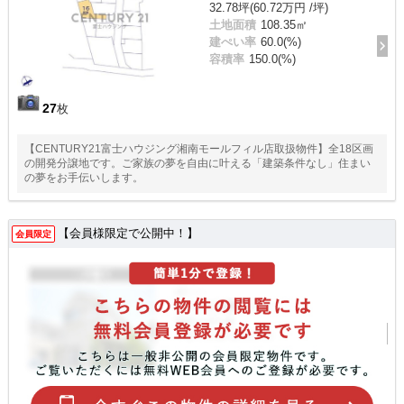
32.78坪(60.72万円 /坪)
土地面積
108.35㎡
建ぺい率
60.0(%)
容積率
150.0(%)
27
枚
【CENTURY21富士ハウジング湘南モールフィル店取扱物件】全18区画
の開発分譲地です。ご家族の夢を自由に叶える「建築条件なし」住まい
の夢をお手伝いします。
【会員様限定で公開中！】
会員限定