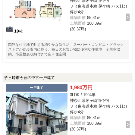
神奈川県茅ヶ崎市今宿
ＪＲ東海道本線 茅ケ崎 バス11分
停歩4分
建物面積
85.81㎡
土地面積
100.39㎡
(30.37坪)
10
枚
閑静な住宅地で叶える穏やかな新生活 スーパー・コンビニ・ドラック
ストアが徒歩圏内に揃う、毎日のお買い物に便利な住環境 全居室収
納、小屋根裏収納付きで広々住空間
茅ヶ崎市今宿の中古一戸建て
1,980万円
一戸建て
3LDK / 1994年
神奈川県茅ヶ崎市今宿
ＪＲ東海道本線 茅ケ崎 バス11分
停歩4分
建物面積
85.81㎡
土地面積
100.39㎡
(30.37坪)