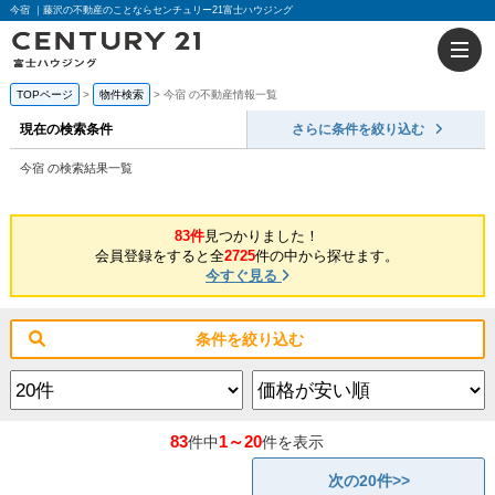
今宿 ｜藤沢の不動産のことならセンチュリー21富士ハウジング
TOPページ
物件検索
今宿 の不動産情報一覧
現在の検索条件
さらに条件を絞り込む
今宿 の検索結果一覧
83件
見つかりました！
会員登録をすると全
2725
件の中から探せます。
今すぐ見る
条件を絞り込む
83
1～20
件中
件を表示
次の20件>>