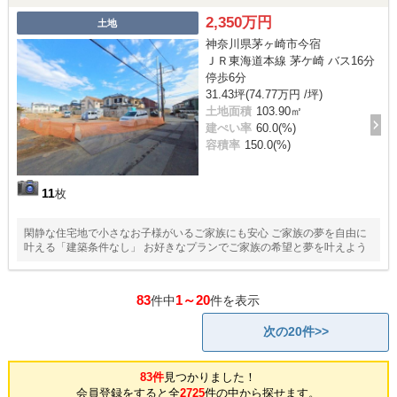
2,350万円
土地
神奈川県茅ヶ崎市今宿
ＪＲ東海道本線 茅ケ崎 バス16分
停歩6分
31.43坪(74.77万円 /坪)
土地面積
103.90㎡
建ぺい率
60.0(%)
容積率
150.0(%)
11
枚
閑静な住宅地で小さなお子様がいるご家族にも安心 ご家族の夢を自由に
叶える「建築条件なし」 お好きなプランでご家族の希望と夢を叶えよう
83
1～20
件中
件を表示
次の20件>>
83件
見つかりました！
会員登録をすると全
2725
件の中から探せます。