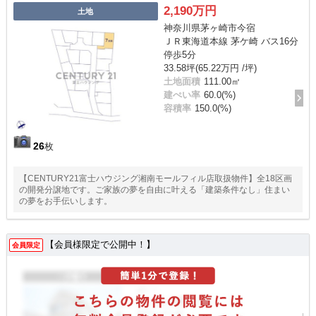
2,190万円
土地
神奈川県茅ヶ崎市今宿
ＪＲ東海道本線 茅ケ崎 バス16分
停歩5分
33.58坪(65.22万円 /坪)
土地面積
111.00㎡
建ぺい率
60.0(%)
容積率
150.0(%)
26
枚
【CENTURY21富士ハウジング湘南モールフィル店取扱物件】全18区画
の開発分譲地です。ご家族の夢を自由に叶える「建築条件なし」住まい
の夢をお手伝いします。
【会員様限定で公開中！】
会員限定