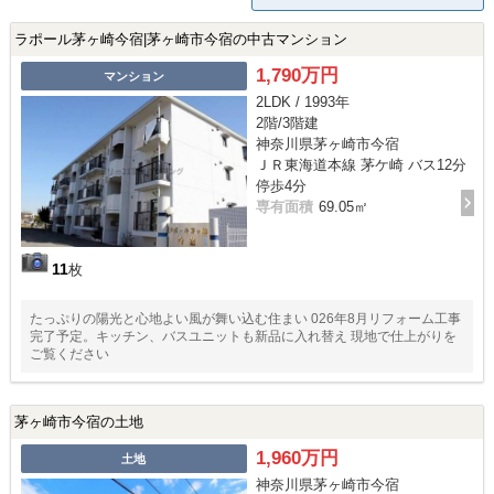
ラポール茅ヶ崎今宿|茅ヶ崎市今宿の中古マンション
1,790万円
マンション
2LDK / 1993年
2階/3階建
神奈川県茅ヶ崎市今宿
ＪＲ東海道本線 茅ケ崎 バス12分
停歩4分
専有面積
69.05㎡
11
枚
たっぷりの陽光と心地よい風が舞い込む住まい 026年8月リフォーム工事
完了予定。キッチン、バスユニットも新品に入れ替え 現地で仕上がりを
ご覧ください
茅ヶ崎市今宿の土地
1,960万円
土地
神奈川県茅ヶ崎市今宿