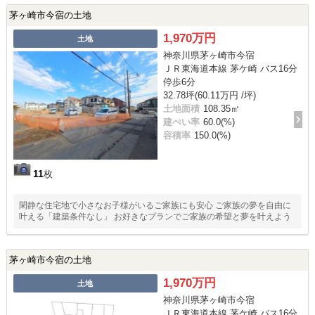
茅ヶ崎市今宿の土地
1,970万円
土地
神奈川県茅ヶ崎市今宿
ＪＲ東海道本線 茅ケ崎 バス16分
停歩6分
32.78坪(60.11万円 /坪)
土地面積
108.35㎡
建ぺい率
60.0(%)
容積率
150.0(%)
11
枚
閑静な住宅地で小さなお子様がいるご家族にも安心 ご家族の夢を自由に
叶える「建築条件なし」 お好きなプランでご家族の希望と夢を叶えよう
茅ヶ崎市今宿の土地
1,970万円
土地
神奈川県茅ヶ崎市今宿
ＪＲ東海道本線 茅ケ崎 バス16分