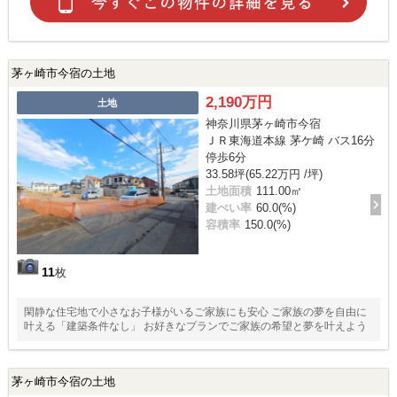
茅ヶ崎市今宿の土地
2,190万円
土地
神奈川県茅ヶ崎市今宿
ＪＲ東海道本線 茅ケ崎 バス16分
停歩6分
33.58坪(65.22万円 /坪)
土地面積
111.00㎡
建ぺい率
60.0(%)
容積率
150.0(%)
11
枚
閑静な住宅地で小さなお子様がいるご家族にも安心 ご家族の夢を自由に
叶える「建築条件なし」 お好きなプランでご家族の希望と夢を叶えよう
茅ヶ崎市今宿の土地