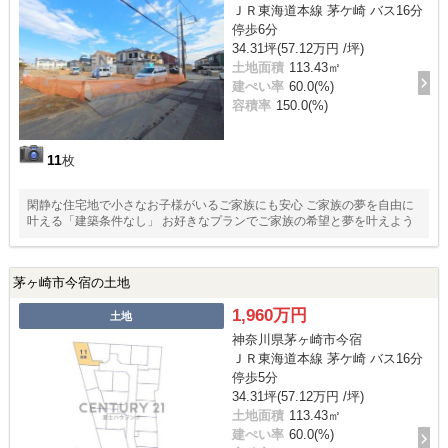
ＪＲ東海道本線 茅ケ崎 バス16分
停歩6分
34.31坪(57.12万円 /坪)
土地面積
113.43㎡
建ぺい率
60.0(%)
容積率
150.0(%)
11
枚
閑静な住宅地で小さなお子様がいるご家族にも安心 ご家族の夢を自由に
叶える「建築条件なし」 お好きなプランでご家族の希望と夢を叶えよう
茅ヶ崎市今宿の土地
1,960万円
土地
神奈川県茅ヶ崎市今宿
ＪＲ東海道本線 茅ケ崎 バス16分
停歩5分
34.31坪(57.12万円 /坪)
土地面積
113.43㎡
建ぺい率
60.0(%)