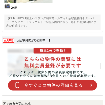
24
枚
【CENTURY21富士ハウジング湘南モールフィル店取扱物件】スーパ
ー・コンビニ・ドラックストアが徒歩圏内に揃う、毎日のお買い物に便
利な住環境です。
【会員様限定で公開中！】
会員限定
茅ヶ崎市今宿の土地