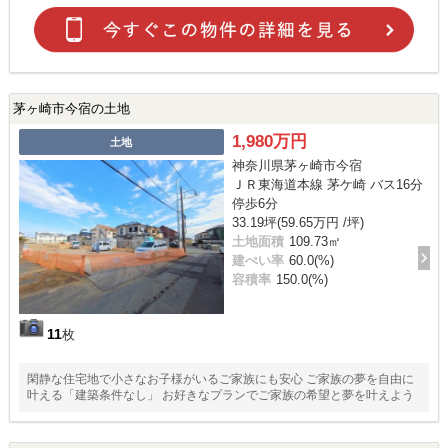
茅ヶ崎市今宿の土地
1,980万円
土地
神奈川県茅ヶ崎市今宿
ＪＲ東海道本線 茅ケ崎 バス16分
停歩6分
33.19坪(59.65万円 /坪)
土地面積
109.73㎡
建ぺい率
60.0(%)
容積率
150.0(%)
11
枚
閑静な住宅地で小さなお子様がいるご家族にも安心 ご家族の夢を自由に
叶える「建築条件なし」 お好きなプランでご家族の希望と夢を叶えよう