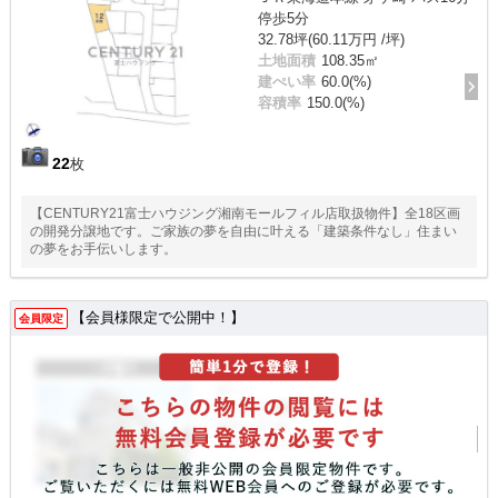
停歩5分
32.78坪(60.11万円 /坪)
土地面積
108.35㎡
建ぺい率
60.0(%)
容積率
150.0(%)
22
枚
【CENTURY21富士ハウジング湘南モールフィル店取扱物件】全18区画
の開発分譲地です。ご家族の夢を自由に叶える「建築条件なし」住まい
の夢をお手伝いします。
【会員様限定で公開中！】
会員限定