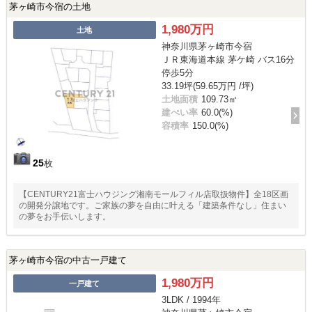
茅ヶ崎市今宿の土地
1,980万円
土地
神奈川県茅ヶ崎市今宿
ＪＲ東海道本線 茅ケ崎 バス16分
停歩5分
33.19坪(59.65万円 /坪)
土地面積
109.73㎡
建ぺい率
60.0(%)
容積率
150.0(%)
25
枚
【CENTURY21富士ハウジング湘南モールフィル店取扱物件】全18区画
の開発分譲地です。ご家族の夢を自由に叶える「建築条件なし」住まい
の夢をお手伝いします。
茅ヶ崎市今宿の中古一戸建て
1,980万円
一戸建て
3LDK / 1994年