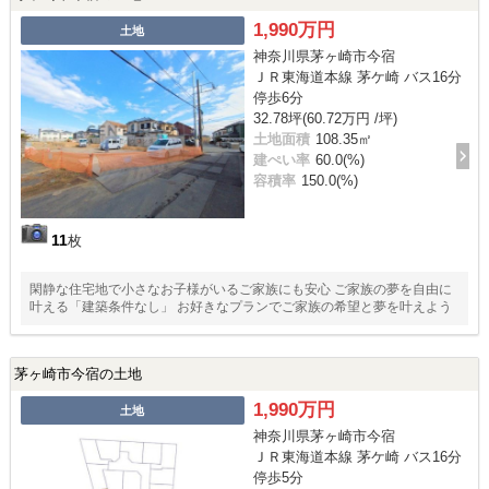
1,990万円
土地
神奈川県茅ヶ崎市今宿
ＪＲ東海道本線 茅ケ崎 バス16分
停歩6分
32.78坪(60.72万円 /坪)
土地面積
108.35㎡
建ぺい率
60.0(%)
容積率
150.0(%)
11
枚
閑静な住宅地で小さなお子様がいるご家族にも安心 ご家族の夢を自由に
叶える「建築条件なし」 お好きなプランでご家族の希望と夢を叶えよう
茅ヶ崎市今宿の土地
1,990万円
土地
神奈川県茅ヶ崎市今宿
ＪＲ東海道本線 茅ケ崎 バス16分
停歩5分