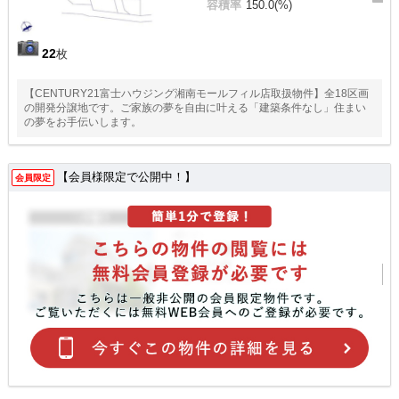
容積率
150.0(%)
22
枚
【CENTURY21富士ハウジング湘南モールフィル店取扱物件】全18区画
の開発分譲地です。ご家族の夢を自由に叶える「建築条件なし」住まい
の夢をお手伝いします。
【会員様限定で公開中！】
会員限定