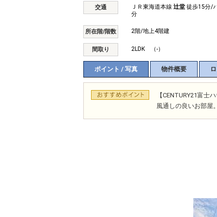
ＪＲ東海道本線
辻堂
徒歩15分/
交通
分
2階/地上4階建
所在階/階数
2LDK （-）
間取り
ポイント / 写真
物件概要
ロ
【CENTURY21
風通しの良いお部屋