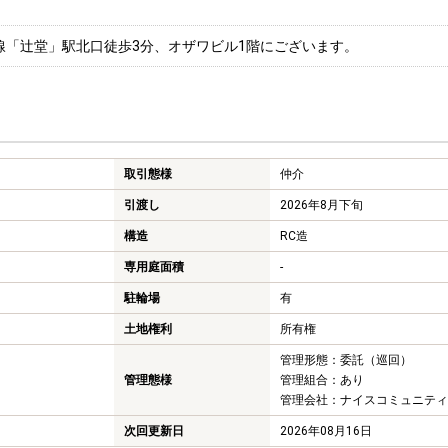
線「辻堂」駅北口徒歩3分、オザワビル1階にございます。
取引態様
仲介
引渡し
2026年8月下旬
構造
RC造
専用庭面積
-
駐輪場
有
土地権利
所有権
管理形態：委託（巡回）
管理態様
管理組合：あり
管理会社：ナイスコミュニティ
次回更新日
2026年08月16日