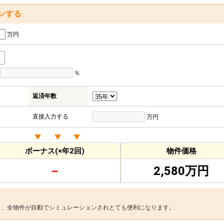
ンする
万円
％
返済年数
直接入力する
万円
ボーナス(×年2回)
物件価格
－
2,580万円
と、全物件が自動でシミュレーションされとても便利になります。