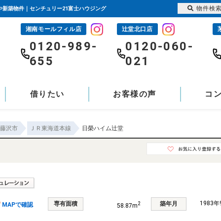
物件検
宅や新築物件｜センチュリー21富士ハウジング
湘南モールフィル店
辻堂北口店
-
0120-989-
0120-060-
655
021
借りたい
お客様の声
コ
藤沢市
ＪＲ東海道本線
日榮ハイム辻堂
1983
専有面積
築年月
2
MAPで確認
58.87m