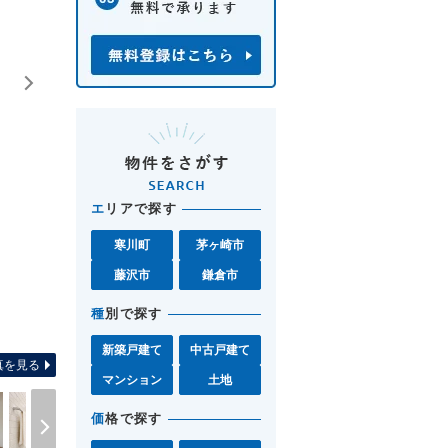
エ
リアで探す
寒川町
茅ヶ崎市
藤沢市
鎌倉市
種
別で探す
間取り図 お気軽に湘南モール
新築戸建て
中古戸建て
真を見る
マンション
土地
価
格で探す