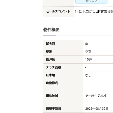
都市ガス
セールスコメント
辻堂北口店はJR東海道
物件概要
採光面
南
現況
空室
総戸数
15戸
テラス面積
-
駐車場
なし
建物権利
-
用途地域
第一種住居地域 - -
情報更新日
2026年08月02日