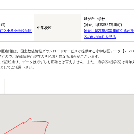
旭が丘中学校
町)
(神奈川県高座郡寒川町)
中学校区
町立小谷小学校学区
神奈川県高座郡寒川町立旭が丘
区の他の物件を見る
区)情報は、国土数値情報ダウンロードサービスが提供する小学校区データ【2021
のですので、記載情報が現在の学区域と異なる場合がございます。
上で記述通り、データは必ずしも正確とは言えません。また、通学区域(学区)は毎年
としてご活用下さい。