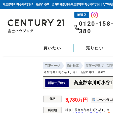
藤沢店
0120-158
380
買いたい
売りたい
TOPページ
物件検索
新築一戸建て（新築
高座郡寒川町小谷1丁目2 新築B号棟 全4棟
高座郡寒川町小谷1
新築一戸建て
3,780万円
価格
神奈川県高座郡寒川町小谷1丁目
所在地