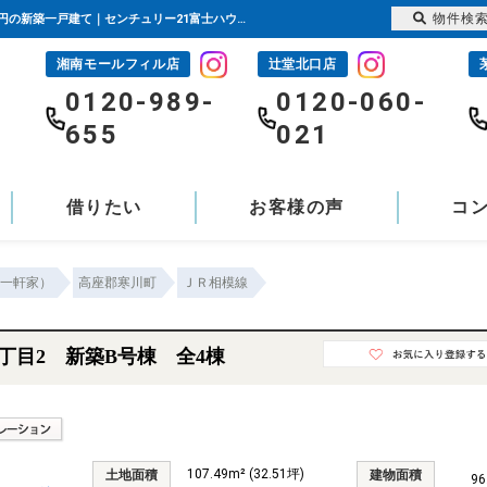
物件検
高座郡寒川町小谷1丁目2 新築B号棟 全4棟 神奈川県高座郡寒川町小谷1丁目｜3,780万円の新築一戸建て｜センチュリー21富士ハウジング
湘南モールフィル店
辻堂北口店
-
0120-989-
0120-060-
655
021
借りたい
お客様の声
コ
一軒家）
高座郡寒川町
ＪＲ相模線
丁目2 新築B号棟 全4棟
107.49m² (32.51坪)
土地面積
建物面積
96