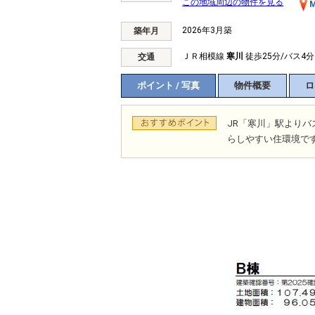
この地域周辺の物件を見る
M
2026年3月築
築年月
ＪＲ相模線
寒川
徒歩25分/バス4分
交通
ポイント / 写真
物件概要
ロ
JR「寒川」駅より
らしやすい住環境で