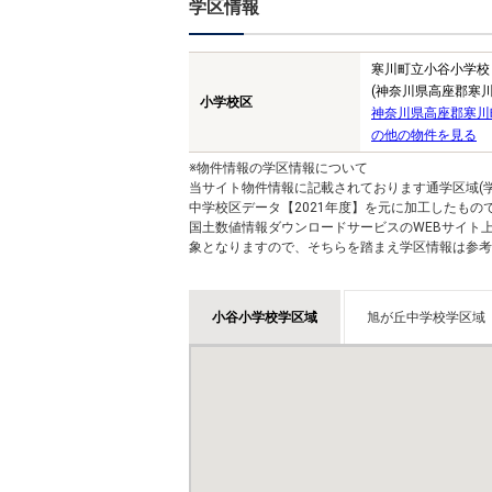
学区情報
寒川町立小谷小学校
(神奈川県高座郡寒川
小学校区
神奈川県高座郡寒川
の他の物件を見る
※物件情報の学区情報について
当サイト物件情報に記載されております通学区域(学
中学校区データ【2021年度】を元に加工したも
国土数値情報ダウンロードサービスのWEBサイト
象となりますので、そちらを踏まえ学区情報は参考
小谷小学校学区域
旭が丘中学校学区域