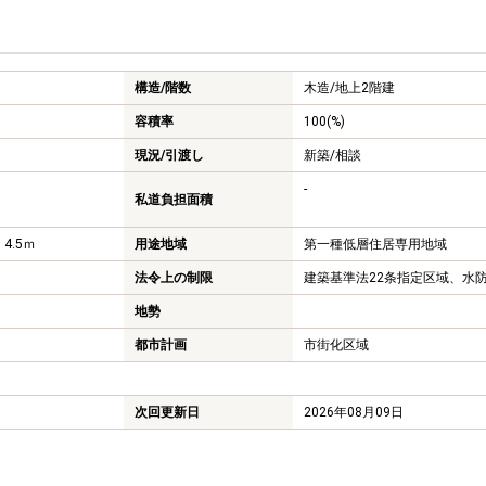
構造/階数
木造/
地上2階建
容積率
100(%)
現況/引渡し
新築/相談
-
私道負担面積
 4.5ｍ
用途地域
第一種低層住居専用地域
法令上の制限
建築基準法22条指定区域、水
地勢
都市計画
市街化区域
次回更新日
2026年08月09日