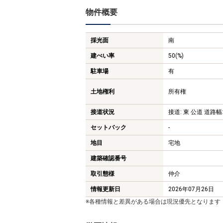
物件概要
採光面
南
建ぺい率
50(%)
駐車場
有
土地権利
所有権
接道状況
接道: 東 公道 道路幅:
セットバック
-
地目
宅地
建築確認番号
取引態様
仲介
情報更新日
2026年07月26日
※各種情報と差異がある場合は現況優先となります