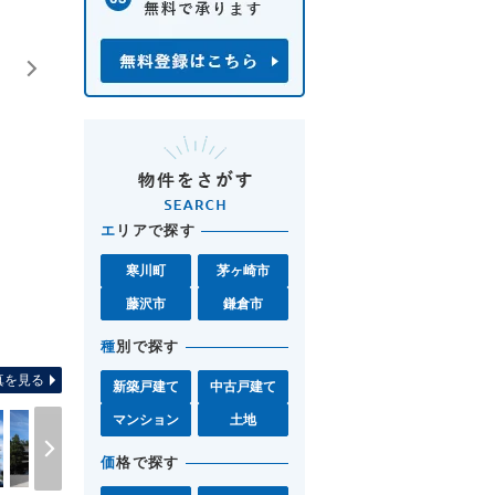
エ
リアで探す
寒川町
茅ヶ崎市
藤沢市
鎌倉市
全体区画図 JR「寒川」より
種
別で探す
真を見る
新築戸建て
中古戸建て
マンション
土地
価
格で探す