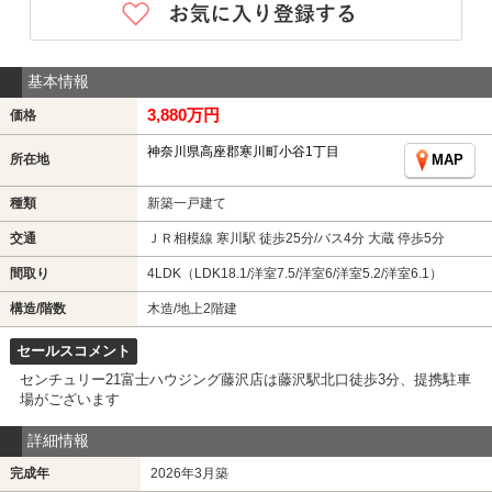
基本情報
3,880万円
価格
神奈川県高座郡寒川町小谷1丁目
所在地
MAP
種類
新築一戸建て
交通
ＪＲ相模線 寒川駅 徒歩25分/バス4分 大蔵 停歩5分
間取り
4LDK（LDK18.1/洋室7.5/洋室6/洋室5.2/洋室6.1）
構造/階数
木造/地上2階建
セールスコメント
センチュリー21富士ハウジング藤沢店は藤沢駅北口徒歩3分、提携駐車
場がございます
詳細情報
完成年
2026年3月築