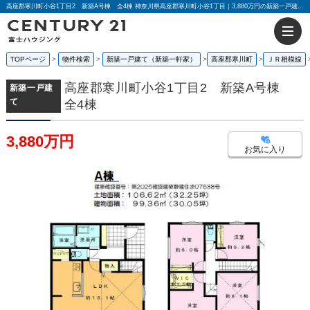
高座郡寒川町小谷1丁目2 新築A号棟 全4棟 神奈川県高座郡寒川町小谷1丁目｜3,880万円の新築一戸建て｜センチュリー21富士ハウジング
TOPページ
物件検索
新築一戸建て（新築一軒家）
高座郡寒川町
ＪＲ相模線
高座郡寒川町小谷1丁目2 新築A号棟
新築一戸建
て
全4棟
3,880万円
お気に入り