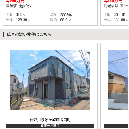
3,999万円
3,280万円
長後駅 徒歩9分
海老名駅 国分寺
3LDK
3SLDK
間取
築年
2003年
間取
土地
128.38㎡
建物
88.6㎡
土地
161.88㎡
広さの近い物件はこちら
神奈川県茅ヶ崎市出口町
新築一戸建て