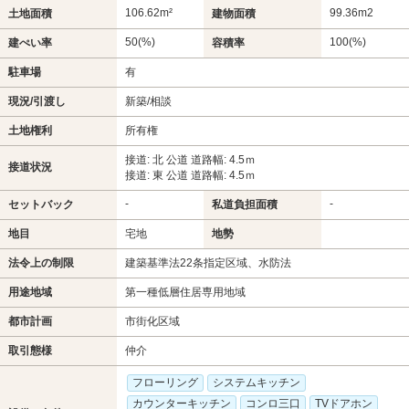
106.62m²
99.36m
2
土地面積
建物面積
50(%)
100(%)
建ぺい率
容積率
駐車場
有
現況/引渡し
新築/相談
土地権利
所有権
接道: 北 公道 道路幅: 4.5ｍ
接道状況
接道: 東 公道 道路幅: 4.5ｍ
-
-
セットバック
私道負担面積
地目
宅地
地勢
法令上の制限
建築基準法22条指定区域、水防法
用途地域
第一種低層住居専用地域
都市計画
市街化区域
取引態様
仲介
フローリング
システムキッチン
カウンターキッチン
コンロ三口
TVドアホン