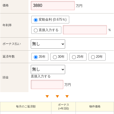
価格
万円
変動金利 (0.675％)
年利率
直接入力する
％
ボーナス払い
返済年数
35年
30年
25年
20年
直接入力する
頭金
万円
ボーナス
毎月のご返済額
物件価格
(×年2回)