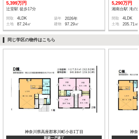
5,399万円
5,290万円
辻堂駅 徒歩17分
湘南台駅 滝の沢
4LDK
4LDK
間取
築年
2026年
間取
土地
87.24㎡
建物
97.29㎡
土地
205.71㎡
同じ学区の物件はこちら
神奈川県高座郡寒川町小谷1丁目
神奈
新築一戸建て