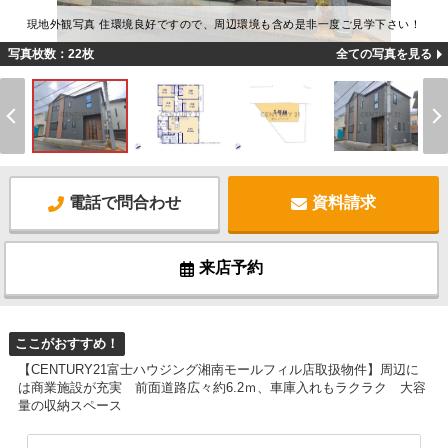
現地外観写真 住環境良好ですので、周辺環境も含め是非一度ご見学下さい！
写真枚数：22枚
全ての写真を見る
電話で問合わせ
資料請求
来店予約
ここがおすすめ！
【CENTURY21富士ハウジング湘南モールフィル店取扱物件】周辺に
は商業施設が充実 前面道路広々約6.2ｍ、車庫入れもラクラク 大容
量の収納スペース