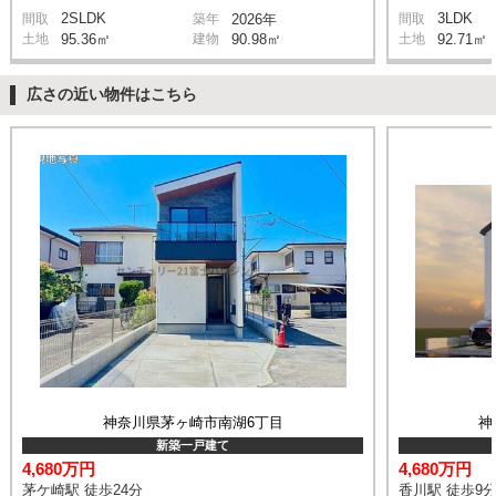
2SLDK
3LDK
間取
築年
2026年
間取
土地
95.36㎡
建物
90.98㎡
土地
92.71㎡
広さの近い物件はこちら
神奈川県茅ヶ崎市南湖6丁目
神
新築一戸建て
4,680万円
4,680万円
茅ケ崎駅 徒歩24分
香川駅 徒歩9