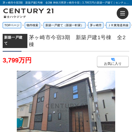
茅ヶ崎市今宿3期 新築戸建1号棟 全2棟 神奈川県茅ヶ崎市今宿｜3,799万円の新築一戸建て｜センチュリー21富士ハウジング
TOPページ
物件検索
新築一戸建て（新築一軒家）
茅ヶ崎市
ＪＲ東海道本線
茅ヶ崎市今宿3期 新築戸建1号棟 全2
新築一戸建
て
棟
3,799万円
お気に入り