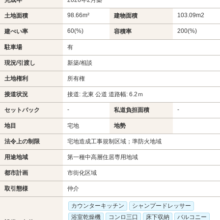
98.66m²
103.09m
2
土地面積
建物面積
60(%)
200(%)
建ぺい率
容積率
駐車場
有
現況/引渡し
新築/相談
土地権利
所有権
接道状況
接道: 北東 公道 道路幅: 6.2ｍ
-
-
セットバック
私道負担面積
地目
宅地
地勢
法令上の制限
宅地造成工事規制区域；準防火地域
用途地域
第一種中高層住居専用地域
都市計画
市街化区域
取引態様
仲介
カウンターキッチン
シャンプードレッサー
浴室乾燥機
コンロ三口
床下収納
バルコニー