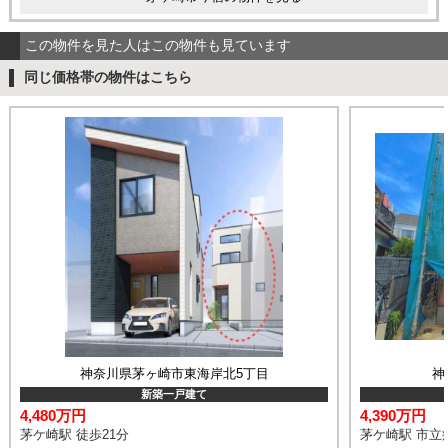
この物件を見た人はこの物件も見ています
同じ価格帯の物件はこちら
神奈川県茅ヶ崎市東海岸北5丁目
神
新築一戸建て
4,480万円
4,390万円
茅ケ崎駅 徒歩21分
茅ケ崎駅 市立病