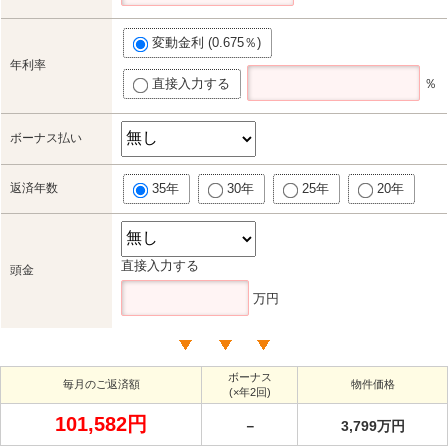
変動金利 (0.675％)
年利率
直接入力する
％
ボーナス払い
返済年数
35年
30年
25年
20年
直接入力する
頭金
万円
ボーナス
毎月のご返済額
物件価格
(×年2回)
101,582円
－
3,799万円