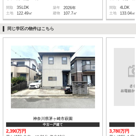
3SLDK
4LDK
間取
築年
2026年
間取
土地
122.49㎡
建物
107.7㎡
土地
133.04㎡
同じ学区の物件はこちら
神奈川県茅ヶ崎市萩園
中古一戸建て
2,390万円
3,780万円