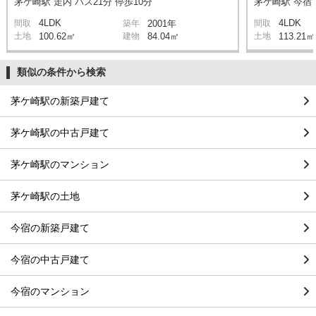
茅ケ崎駅 走内 バス21分 停歩10分
茅ケ崎駅 今宿 
4LDK
4LDK
間取
築年
2001年
間取
土地
100.62㎡
建物
84.04㎡
土地
113.21㎡
類似の条件から検索
茅ケ崎駅の新築戸建て
茅ケ崎駅の中古戸建て
茅ケ崎駅のマンション
茅ケ崎駅の土地
今宿の新築戸建て
今宿の中古戸建て
今宿のマンション