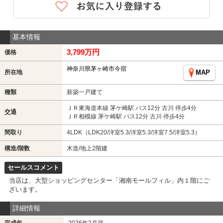
基本情報
3,799万円
価格
神奈川県茅ヶ崎市今宿
所在地
MAP
種類
新築一戸建て
ＪＲ東海道本線 茅ケ崎駅 バス12分 古川 停歩4分
交通
ＪＲ相模線 茅ケ崎駅 バス12分 古川 停歩4分
間取り
4LDK（LDK20/洋室5.3/洋室5.3/洋室7.5/洋室5.3）
構造/階数
木造/地上2階建
セールスコメント
当店は、大型ショッピングセンター「湘南モールフィル」内１階にご
ざいます。
詳細情報
完成年
2026年2月築