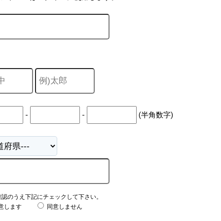
-
-
(半角数字)
確認のうえ下記にチェックして下さい。
意します
同意しません