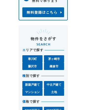
エ
リアで探す
寒川町
茅ヶ崎市
藤沢市
鎌倉市
種
別で探す
新築戸建て
中古戸建て
マンション
土地
価
格で探す