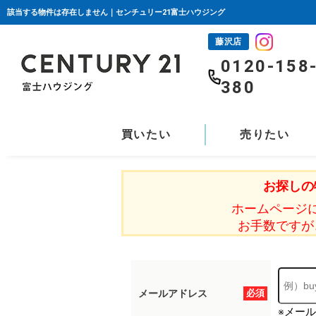
該当する物件は存在しません｜センチュリー21富士ハウジング
藤沢店
0120-158
380
買いたい
売りたい
お探しの
ホームページ
お手数ですが
メールアドレス
必須
※メー