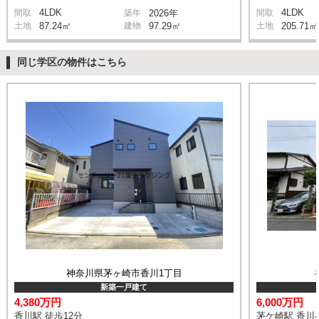
4LDK
4LDK
間取
築年
2026年
間取
土地
87.24㎡
建物
97.29㎡
土地
205.71㎡
同じ学区の物件はこちら
神奈川県茅ヶ崎市香川1丁目
新築一戸建て
4,380万円
6,000万円
香川駅 徒歩12分
茅ケ崎駅 香川小