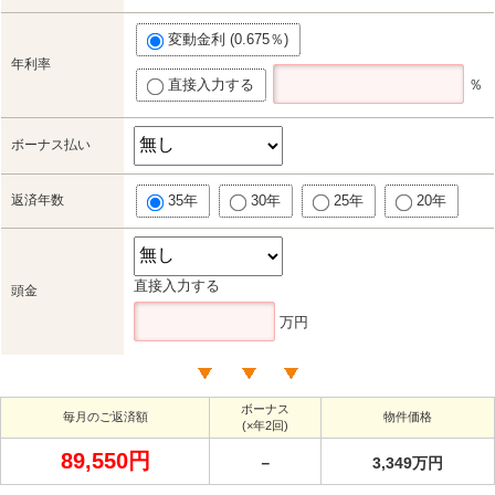
変動金利 (0.675％)
年利率
直接入力する
％
ボーナス払い
返済年数
35年
30年
25年
20年
直接入力する
頭金
万円
ボーナス
毎月のご返済額
物件価格
(×年2回)
89,550円
－
3,349万円