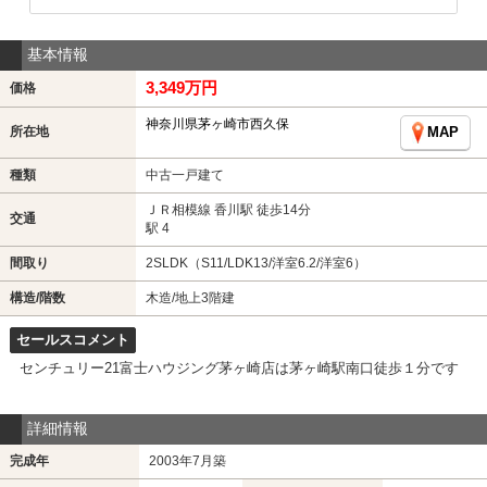
基本情報
3,349万円
価格
神奈川県茅ヶ崎市西久保
所在地
MAP
種類
中古一戸建て
ＪＲ相模線 香川駅 徒歩14分
交通
駅 4
間取り
2SLDK（S11/LDK13/洋室6.2/洋室6）
構造/階数
木造/地上3階建
セールスコメント
センチュリー21富士ハウジング茅ヶ崎店は茅ヶ崎駅南口徒歩１分です
詳細情報
完成年
2003年7月築