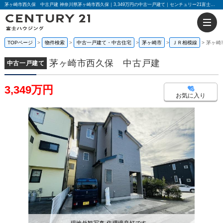
茅ヶ崎市西久保 中古戸建 神奈川県茅ヶ崎市西久保｜3,349万円の中古一戸建て｜センチュリー21富士ハウジング
TOPページ
物件検索
中古一戸建て・中古住宅
茅ヶ崎市
ＪＲ相模線
茅ヶ崎
茅ヶ崎市西久保 中古戸建
中古一戸建て
3,349万円
お気に入り