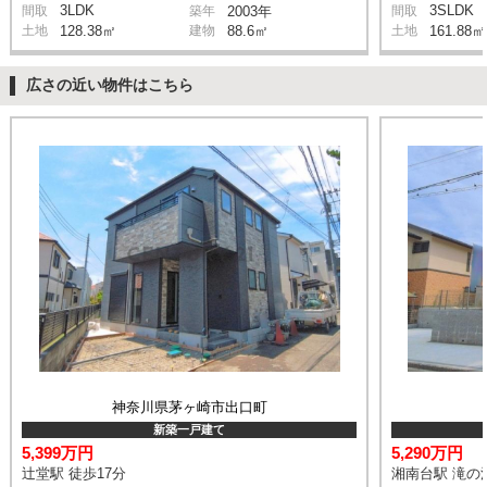
3LDK
3SLDK
間取
築年
2003年
間取
土地
128.38㎡
建物
88.6㎡
土地
161.88㎡
広さの近い物件はこちら
神奈川県茅ヶ崎市出口町
新築一戸建て
5,399万円
5,290万円
辻堂駅 徒歩17分
湘南台駅 滝の沢