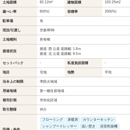
82.12m²
102.25m
2
土地面積
建物面積
60(%)
200(%)
建ぺい率
容積率
駐車場
有
現況/引渡し
空家/即時
土地権利
所有権
接道: 西 公道 道路幅: 1.8ｍ
接道状況
接道: 北 公道 道路幅: 9.5ｍ
-
-
セットバック
私道負担面積
地目
宅地
地勢
平坦
法令上の制限
準防火地域
用途地域
第一種住居地域
都市計画
市街化区域
取引態様
仲介
フローリング
床暖房
カウンターキッチン
シャンプードレッサー
追い焚き
浴室乾燥機
設備・条件