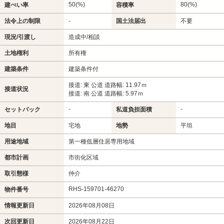
50(%)
80(%)
建ぺい率
容積率
法令上の制限
-
国土法届出
不要
現況/引渡し
造成中/相談
土地権利
所有権
建築条件
建築条件付
接道: 東 公道 道路幅: 11.97ｍ
接道状況
接道: 南 公道 道路幅: 5.97ｍ
-
-
セットバック
私道負担面積
地目
宅地
地勢
平坦
用途地域
第一種低層住居専用地域
都市計画
市街化区域
取引態様
仲介
RHS-159701-46270
物件番号
情報更新日
2026年08月08日
次回更新日
2026年08月22日