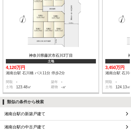
神奈川県藤沢市石川3丁目
土地
4,120万円
3,450万円
湘南台駅 石川橋 バス11分 停歩2分
湘南台駅 石川橋
-
-
-
間取
築年
間取
土地
123.48㎡
建物
-㎡
土地
124.13㎡
類似の条件から検索
湘南台駅の新築戸建て
湘南台駅の中古戸建て