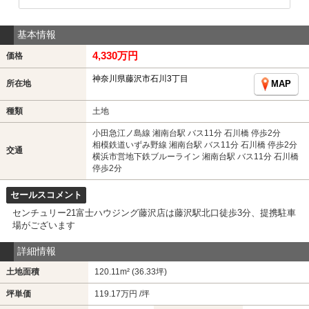
基本情報
4,330万円
価格
神奈川県藤沢市石川3丁目
所在地
MAP
種類
土地
小田急江ノ島線 湘南台駅 バス11分 石川橋 停歩2分
相模鉄道いずみ野線 湘南台駅 バス11分 石川橋 停歩2分
交通
横浜市営地下鉄ブルーライン 湘南台駅 バス11分 石川橋
停歩2分
セールスコメント
センチュリー21富士ハウジング藤沢店は藤沢駅北口徒歩3分、提携駐車
場がございます
詳細情報
土地面積
120.11m² (36.33坪)
坪単価
119.17万円 /坪