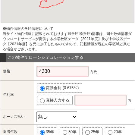
※物件情報の学区情報について
当サイト物件情報に記載されております通学区域(学区)情報は、国土数値情報ダ
ウンロードサービスが提供する小学校区データ【2021年度】及び中学校区デー
タ【2021年度】を元に加工したものですので、記載情報が現在の学区域と異な
る場合がございます。
この物件でローンシミュレーションする
価格
万円
変動金利 (0.675％)
年利率
直接入力する
％
ボーナス払い
返済年数
35年
30年
25年
20年