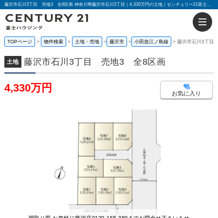
藤沢市石川3丁目 売地3 全8区画 神奈川県藤沢市石川3丁目｜4,330万円の土地｜センチュリー21富士ハウジング
TOPページ
物件検索
土地・売地
藤沢市
小田急江ノ島線
藤沢市石川3丁目 
藤沢市石川3丁目 売地3 全8区画
土地
4,330万円
お気に入り