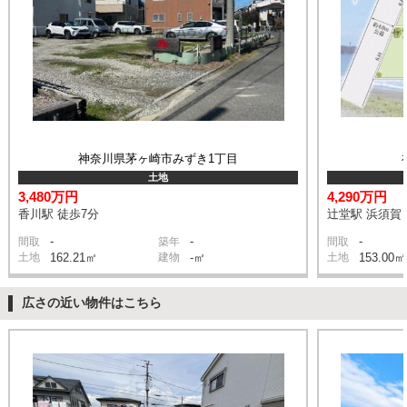
神奈川県茅ヶ崎市みずき1丁目
土地
3,480万円
4,290万円
香川駅 徒歩7分
辻堂駅 浜須賀 
-
-
-
間取
築年
間取
土地
162.21㎡
建物
-㎡
土地
153.00㎡
広さの近い物件はこちら