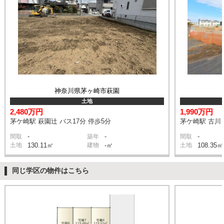
神奈川県茅ヶ崎市萩園
土地
2,480万円
1,990万円
茅ケ崎駅 萩園辻 バス17分 停歩5分
茅ケ崎駅 古川 
-
-
-
間取
築年
間取
土地
130.11㎡
建物
-㎡
土地
108.35㎡
同じ学区の物件はこちら