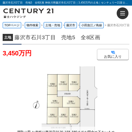
藤沢市石川3丁目 売地5 全8区画 神奈川県藤沢市石川3丁目｜3,450万円の土地｜センチュリー21富士ハウジング
TOPページ
物件検索
土地・売地
藤沢市
小田急江ノ島線
藤沢市石川3丁目 
藤沢市石川3丁目 売地5 全8区画
土地
3,450万円
お気に入り