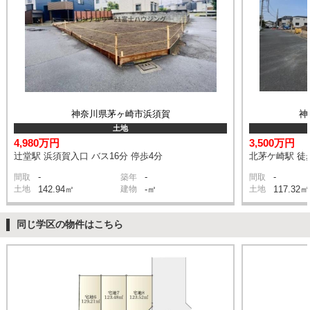
神奈川県茅ヶ崎市浜須賀
神
土地
4,980万円
3,500万円
辻堂駅 浜須賀入口 バス16分 停歩4分
北茅ケ崎駅 徒
-
-
-
間取
築年
間取
土地
142.94㎡
建物
-㎡
土地
117.32㎡
同じ学区の物件はこちら