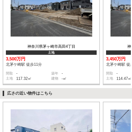
神奈川県茅ヶ崎市高田4丁目
神
土地
3,500万円
3,450万円
北茅ケ崎駅 徒歩11分
北茅ケ崎駅 徒
-
-
-
間取
築年
間取
土地
117.32㎡
建物
-㎡
土地
114.47㎡
広さの近い物件はこちら