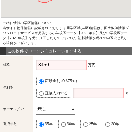
※物件情報の学区情報について
当サイト物件情報に記載されております通学区域(学区)情報は、国土数値情報ダ
ウンロードサービスが提供する小学校区データ【2021年度】及び中学校区デー
タ【2021年度】を元に加工したものですので、記載情報が現在の学区域と異な
る場合がございます。
この物件でローンシミュレーションする
価格
万円
変動金利 (0.675％)
年利率
直接入力する
％
ボーナス払い
返済年数
35年
30年
25年
20年