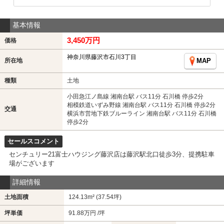
基本情報
3,450万円
価格
神奈川県藤沢市石川3丁目
所在地
MAP
種類
土地
小田急江ノ島線 湘南台駅 バス11分 石川橋 停歩2分
相模鉄道いずみ野線 湘南台駅 バス11分 石川橋 停歩2分
交通
横浜市営地下鉄ブルーライン 湘南台駅 バス11分 石川橋
停歩2分
セールスコメント
センチュリー21富士ハウジング藤沢店は藤沢駅北口徒歩3分、提携駐車
場がございます
詳細情報
土地面積
124.13m² (37.54坪)
坪単価
91.88万円 /坪