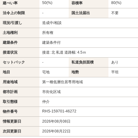
50(%)
80(%)
建ぺい率
容積率
法令上の制限
-
国土法届出
不要
現況/引渡し
造成中/相談
土地権利
所有権
建築条件
建築条件付
接道状況
接道: 北 私道 道路幅: 4.5ｍ
セットバック
-
私道負担面積
あり
地目
宅地
地勢
平坦
用途地域
第一種低層住居専用地域
都市計画
市街化区域
取引態様
仲介
RHS-159701-46272
物件番号
情報更新日
2026年08月08日
次回更新日
2026年08月22日