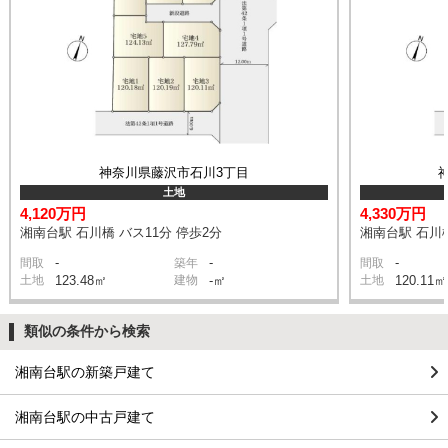
神奈川県藤沢市石川3丁目
土地
4,120万円
4,330万円
湘南台駅 石川橋 バス11分 停歩2分
湘南台駅 石川橋
-
-
-
間取
築年
間取
土地
123.48㎡
建物
-㎡
土地
120.11㎡
類似の条件から検索
湘南台駅の新築戸建て
湘南台駅の中古戸建て