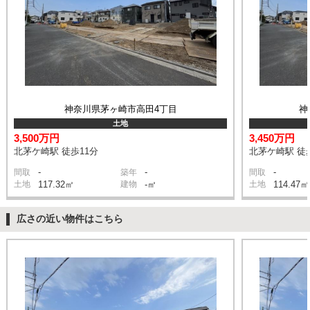
神奈川県茅ヶ崎市高田4丁目
神
土地
3,500万円
3,450万円
北茅ケ崎駅 徒歩11分
北茅ケ崎駅 徒
-
-
-
間取
築年
間取
土地
117.32㎡
建物
-㎡
土地
114.47㎡
広さの近い物件はこちら