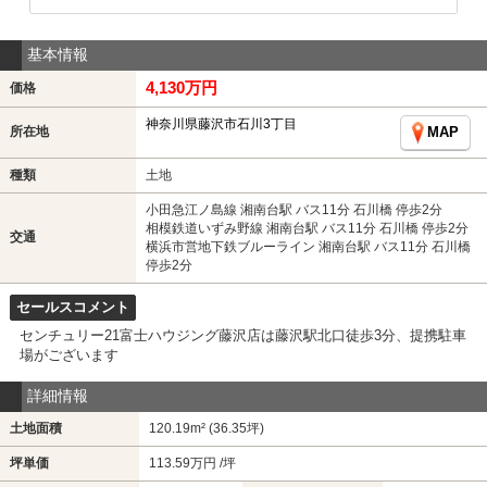
基本情報
4,130万円
価格
神奈川県藤沢市石川3丁目
所在地
MAP
種類
土地
小田急江ノ島線 湘南台駅 バス11分 石川橋 停歩2分
相模鉄道いずみ野線 湘南台駅 バス11分 石川橋 停歩2分
交通
横浜市営地下鉄ブルーライン 湘南台駅 バス11分 石川橋
停歩2分
セールスコメント
センチュリー21富士ハウジング藤沢店は藤沢駅北口徒歩3分、提携駐車
場がございます
詳細情報
土地面積
120.19m² (36.35坪)
坪単価
113.59万円 /坪