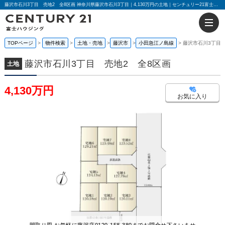
藤沢市石川3丁目 売地2 全8区画 神奈川県藤沢市石川3丁目｜4,130万円の土地｜センチュリー21富士ハウジング
TOPページ
物件検索
土地・売地
藤沢市
小田急江ノ島線
藤沢市石川3丁目 
藤沢市石川3丁目 売地2 全8区画
土地
4,130万円
お気に入り