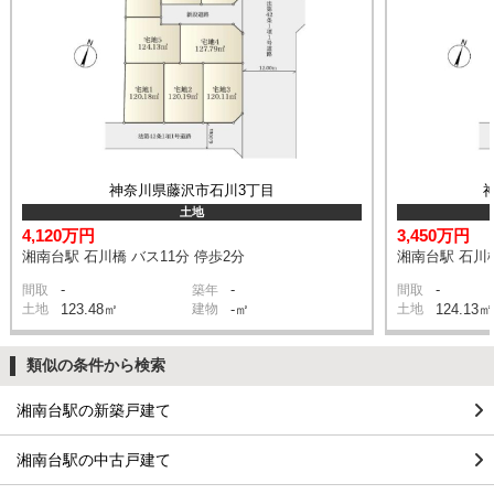
神奈川県藤沢市石川3丁目
土地
4,120万円
3,450万円
湘南台駅 石川橋 バス11分 停歩2分
湘南台駅 石川橋
-
-
-
間取
築年
間取
土地
123.48㎡
建物
-㎡
土地
124.13㎡
類似の条件から検索
湘南台駅の新築戸建て
湘南台駅の中古戸建て