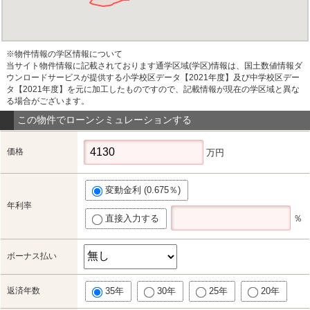
※物件情報の学区情報について
当サイト物件情報に記載されております通学区域(学区)情報は、国土数値情報ダ
ウンロードサービスが提供する小学校区データ【2021年度】及び中学校区デー
タ【2021年度】を元に加工したものですので、記載情報が現在の学区域と異な
る場合がございます。
この物件でローンシミュレーションする
価格
万円
変動金利 (0.675％)
年利率
直接入力する
％
ボーナス払い
返済年数
35年
30年
25年
20年