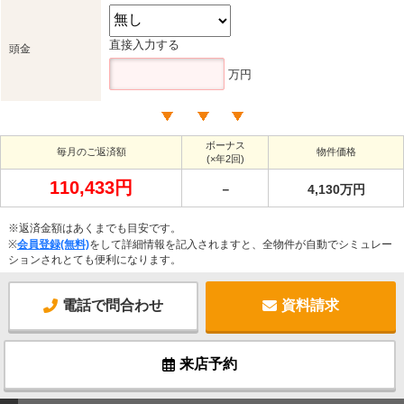
直接入力する
頭金
万円
ボーナス
毎月のご返済額
物件価格
(×年2回)
110,433円
－
4,130万円
※返済金額はあくまでも目安です。
※
会員登録(無料)
をして詳細情報を記入されますと、全物件が自動でシミュレー
ションされとても便利になります。
電話で問合わせ
資料請求
来店予約