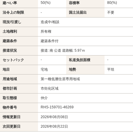
50(%)
80(%)
建ぺい率
容積率
法令上の制限
-
国土法届出
不要
現況/引渡し
造成中/相談
土地権利
所有権
建築条件
建築条件付
接道状況
接道: 南 公道 道路幅: 5.97ｍ
-
-
セットバック
私道負担面積
地目
宅地
地勢
平坦
用途地域
第一種低層住居専用地域
都市計画
市街化区域
取引態様
仲介
RHS-159701-46269
物件番号
情報更新日
2026年08月08日
次回更新日
2026年08月22日