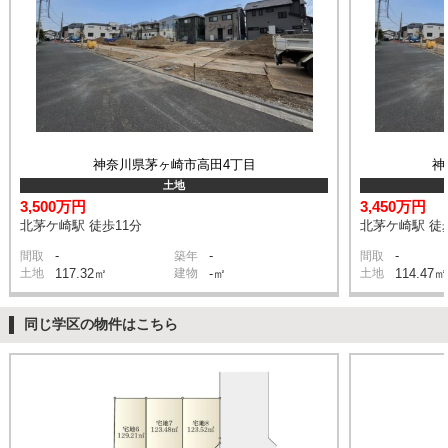
神奈川県茅ヶ崎市高田4丁目
神
土地
3,500万円
3,450万円
北茅ケ崎駅 徒歩11分
北茅ケ崎駅 徒
-
-
-
間取
築年
間取
土地
117.32㎡
建物
-㎡
土地
114.47㎡
同じ学区の物件はこちら