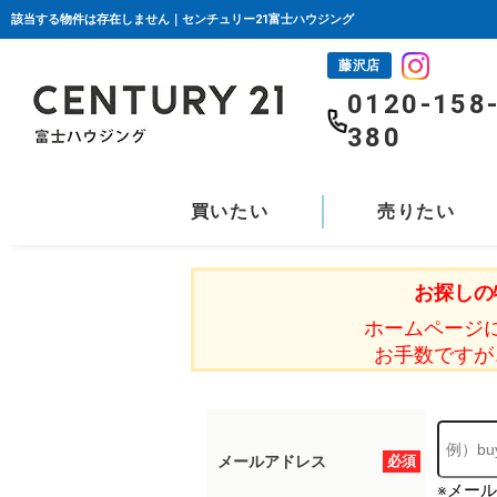
該当する物件は存在しません｜センチュリー21富士ハウジング
藤沢店
0120-158
380
買いたい
売りたい
お探しの
ホームページ
お手数ですが
メールアドレス
必須
※メー