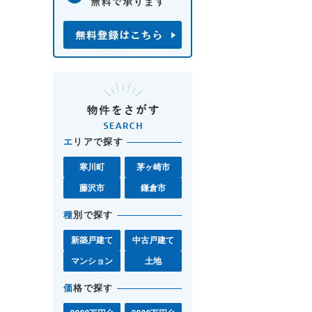
エ
リアで探す
寒川町
茅ヶ崎市
藤沢市
鎌倉市
種
別で探す
新築戸建て
中古戸建て
マンション
土地
価
格で探す