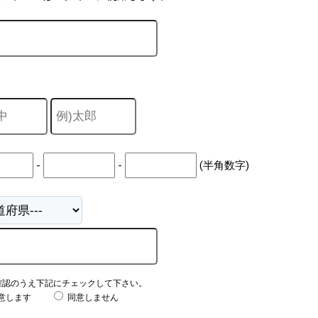
-
-
(半角数字)
確認のうえ下記にチェックして下さい。
意します
同意しません