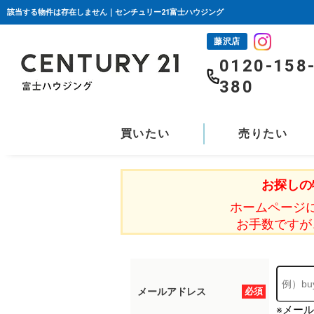
該当する物件は存在しません｜センチュリー21富士ハウジング
藤沢店
0120-158
380
買いたい
売りたい
お探しの
ホームページ
お手数ですが
メールアドレス
必須
※メー