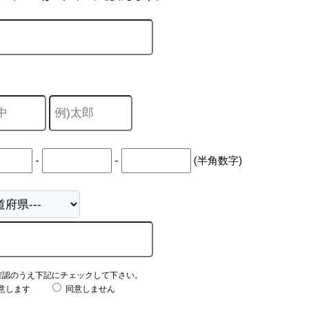
-
-
(半角数字)
確認のうえ下記にチェックして下さい。
意します
同意しません