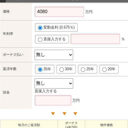
価格
万円
変動金利 (0.675％)
年利率
直接入力する
％
ボーナス払い
返済年数
35年
30年
25年
20年
直接入力する
頭金
万円
ボーナス
毎月のご返済額
物件価格
(×年2回)