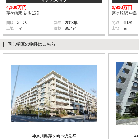
中古マンション
4,100万円
2,990万円
茅ケ崎駅 徒歩16分
茅ケ崎駅 中島 
3LDK
3LDK
間取
築年
2003年
間取
土地
-㎡
建物
85.4㎡
土地
-㎡
同じ学区の物件はこちら
神奈川県茅ヶ崎市浜見平
神