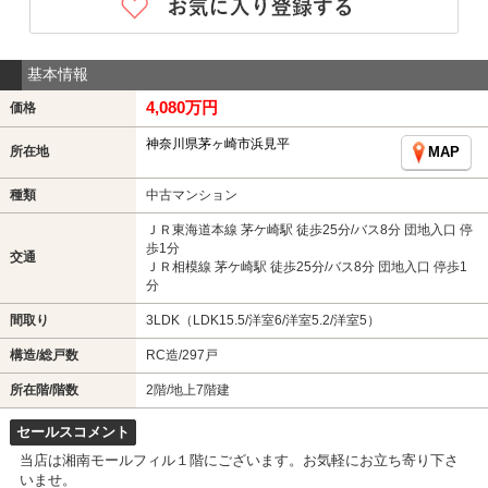
基本情報
4,080万円
価格
神奈川県茅ヶ崎市浜見平
所在地
MAP
種類
中古マンション
ＪＲ東海道本線 茅ケ崎駅 徒歩25分/バス8分 団地入口 停
歩1分
交通
ＪＲ相模線 茅ケ崎駅 徒歩25分/バス8分 団地入口 停歩1
分
間取り
3LDK（LDK15.5/洋室6/洋室5.2/洋室5）
構造/総戸数
RC造/297戸
所在階/階数
2階/地上7階建
セールスコメント
当店は湘南モールフィル１階にございます。お気軽にお立ち寄り下さ
いませ。