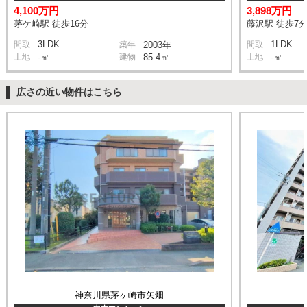
4,100万円
3,898万円
茅ケ崎駅 徒歩16分
藤沢駅 徒歩7
3LDK
1LDK
間取
築年
2003年
間取
土地
-㎡
建物
85.4㎡
土地
-㎡
広さの近い物件はこちら
神奈川県茅ヶ崎市矢畑