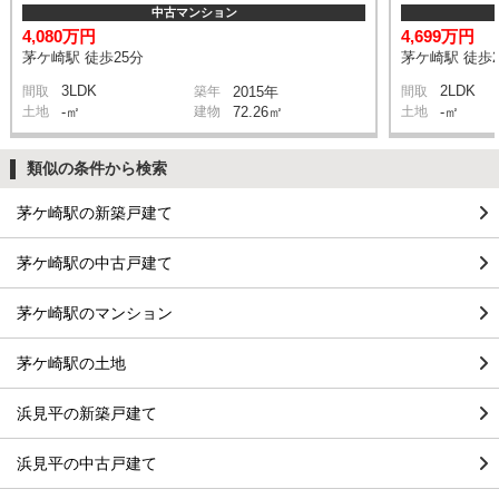
中古マンション
4,080万円
4,699万円
茅ケ崎駅 徒歩25分
茅ケ崎駅 徒歩2
3LDK
2LDK
間取
築年
2015年
間取
土地
-㎡
建物
72.26㎡
土地
-㎡
類似の条件から検索
茅ケ崎駅の新築戸建て
茅ケ崎駅の中古戸建て
茅ケ崎駅のマンション
茅ケ崎駅の土地
浜見平の新築戸建て
浜見平の中古戸建て