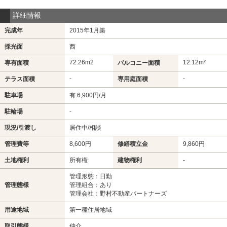
詳細情報
完成年
2015年1月築
採光面
西
72.26m
2
12.12m²
専有面積
バルコニー面積
-
-
テラス面積
専用庭面積
駐車場
有:6,900円/月
-
駐輪場
現況/引渡し
居住中/相談
管理費等
8,600円
修繕積立金
9,860円
土地権利
所有権
建物権利
-
管理形態：日勤
管理態様
管理組合：あり
管理会社：野村不動産パートナーズ
用途地域
第一種住居地域
取引態様
仲介