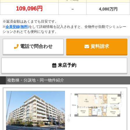
109,096円
－
4,080万円
※返済金額はあくまでも目安です。
※
会員登録(無料)
をして詳細情報を記入されますと、全物件が自動でシミュレー
ションされとても便利になります。
電話で問合わせ
資料請求
来店予約
複数棟・分譲地・同一物件紹介