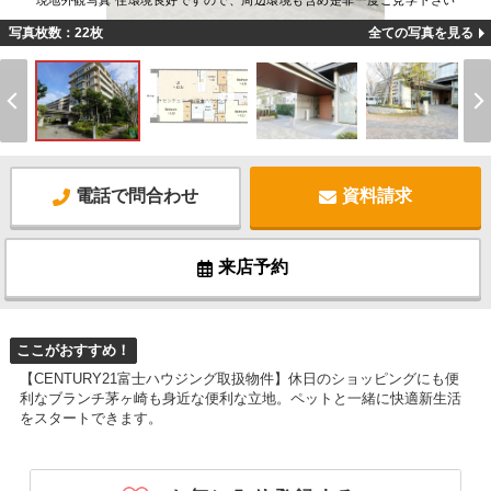
現地外観写真 住環境良好ですので、周辺環境も含め是非一度ご見学下さい
写真枚数：22枚
全ての写真を見る
電話で問合わせ
資料請求
来店予約
ここがおすすめ！
【CENTURY21富士ハウジング取扱物件】休日のショッピングにも便
利なブランチ茅ヶ崎も身近な便利な立地。ペットと一緒に快適新生活
をスタートできます。