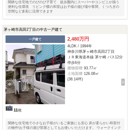
閑静な住宅地でのびのび子育て 徒歩圏内にスーパーやコンビニが揃う
便利な住環境 リビング横の和室はお子様の遊び場や客間、くつろぎの
空間など多彩に活用できます
茅ヶ崎市高田2丁目の中古一戸建て
2,480万円
一戸建て
4LDK / 1994年
神奈川県茅ヶ崎市高田2丁目
ＪＲ東海道本線 茅ケ崎 バス12分
停歩6分
建物面積
93.77㎡
土地面積
126.08㎡
(38.14坪)
11
枚
閑静な住宅地で小さなお子様がいるご家族にも安心 床が柔らかい和室付
の物件!お子様の遊び部屋としてもお使いいただけます。 ウォークインク