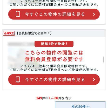
【会員様限定で公開中！】
会員限定
149
1～20
件中
件を表示
次の20件>>