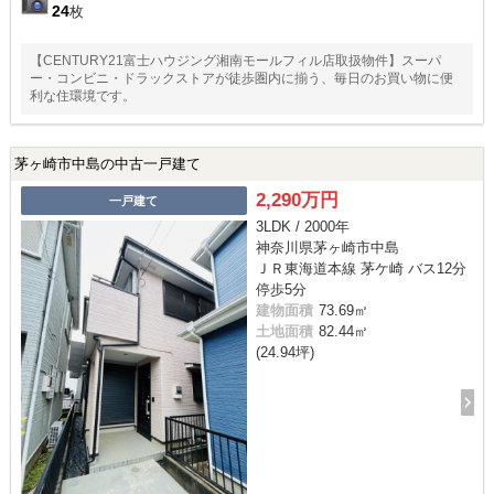
24
枚
【CENTURY21富士ハウジング湘南モールフィル店取扱物件】スーパ
ー・コンビニ・ドラックストアが徒歩圏内に揃う、毎日のお買い物に便
利な住環境です。
茅ヶ崎市中島の中古一戸建て
2,290万円
一戸建て
3LDK / 2000年
神奈川県茅ヶ崎市中島
ＪＲ東海道本線 茅ケ崎 バス12分
停歩5分
建物面積
73.69㎡
土地面積
82.44㎡
(24.94坪)