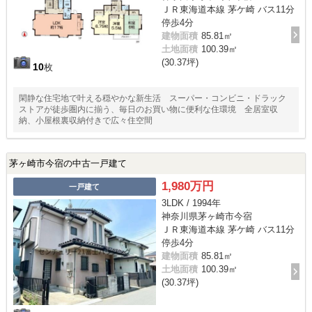
ＪＲ東海道本線 茅ケ崎 バス11分
停歩4分
建物面積
85.81㎡
土地面積
100.39㎡
(30.37坪)
10
枚
閑静な住宅地で叶える穏やかな新生活 スーパー・コンビニ・ドラック
ストアが徒歩圏内に揃う、毎日のお買い物に便利な住環境 全居室収
納、小屋根裏収納付きで広々住空間
茅ヶ崎市今宿の中古一戸建て
1,980万円
一戸建て
3LDK / 1994年
神奈川県茅ヶ崎市今宿
ＪＲ東海道本線 茅ケ崎 バス11分
停歩4分
建物面積
85.81㎡
土地面積
100.39㎡
(30.37坪)