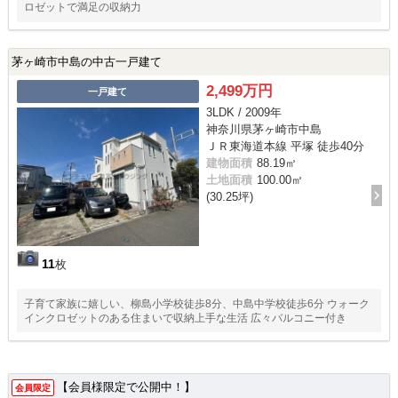
ロゼットで満足の収納力
茅ヶ崎市中島の中古一戸建て
2,499万円
一戸建て
3LDK / 2009年
神奈川県茅ヶ崎市中島
ＪＲ東海道本線 平塚 徒歩40分
建物面積
88.19㎡
土地面積
100.00㎡
(30.25坪)
11
枚
子育て家族に嬉しい、柳島小学校徒歩8分、中島中学校徒歩6分 ウォーク
インクロゼットのある住まいで収納上手な生活 広々バルコニー付き
【会員様限定で公開中！】
会員限定