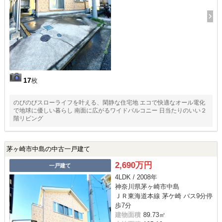
17
枚
のびのびスローライフを叶える、閑静な住宅地 エコで快適なオール電化
で地球に優しい暮らし 南面に広がるワイドバルコニー 日当たりのいい２
階リビング
茅ヶ崎市中島の中古一戸建て
2,690万円
一戸建て
4LDK / 2008年
神奈川県茅ヶ崎市中島
ＪＲ東海道本線 茅ケ崎 バス9分停
歩7分
建物面積
89.73㎡