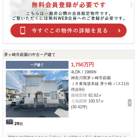
茅ヶ崎市萩園の中古一戸建て
1,750万円
一戸建て
4LDK / 1989年
神奈川県茅ヶ崎市萩園
ＪＲ東海道本線 茅ケ崎 バス11分
停歩9分
建物面積
82.62㎡
土地面積
100.57㎡
(30.42坪)
29
枚