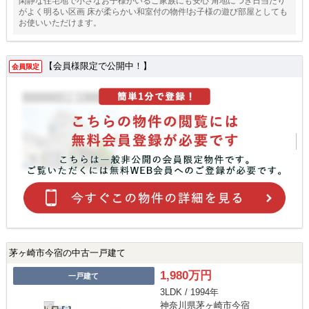
閑静な住宅地で小さなお子様がいるご家族にも安心 角地につき日当たり
がよく明るい区画 床が柔らかい和室付の物件!お子様の遊び部屋としても
お使いいただけます。
【会員様限定で公開中！】
会員限定
茅ヶ崎市今宿の中古一戸建て
1,980万円
一戸建て
3LDK / 1994年
神奈川県茅ヶ崎市今宿