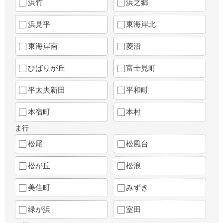
浜竹
浜之郷
浜見平
東海岸北
東海岸南
菱沼
ひばりが丘
富士見町
平太夫新田
平和町
本宿町
本村
ま行
松尾
松風台
松が丘
松浪
美住町
みずき
緑が浜
室田