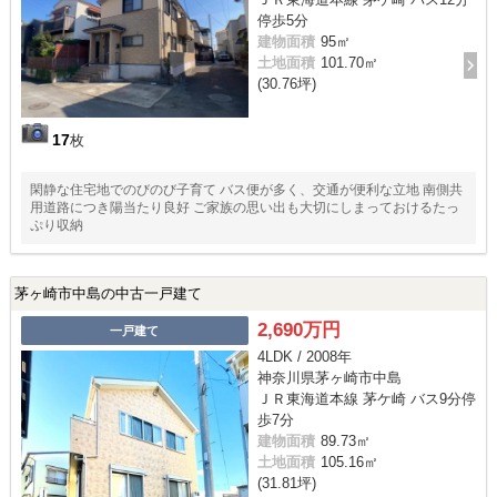
停歩5分
建物面積
95㎡
土地面積
101.70㎡
(30.76坪)
17
枚
閑静な住宅地でのびのび子育て バス便が多く、交通が便利な立地 南側共
用道路につき陽当たり良好 ご家族の思い出も大切にしまっておけるたっ
ぷり収納
茅ヶ崎市中島の中古一戸建て
2,690万円
一戸建て
4LDK / 2008年
神奈川県茅ヶ崎市中島
ＪＲ東海道本線 茅ケ崎 バス9分停
歩7分
建物面積
89.73㎡
土地面積
105.16㎡
(31.81坪)