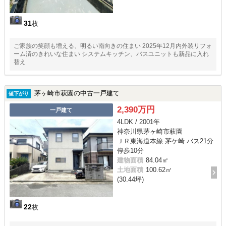
31
枚
ご家族の笑顔も増える、明るい南向きの住まい 2025年12月内外装リフォ
ーム済のきれいな住まい システムキッチン、バスユニットも新品に入れ
替え
茅ヶ崎市萩園の中古一戸建て
値下がり
2,390万円
一戸建て
4LDK / 2001年
神奈川県茅ヶ崎市萩園
ＪＲ東海道本線 茅ケ崎 バス21分
停歩10分
建物面積
84.04㎡
土地面積
100.62㎡
(30.44坪)
22
枚