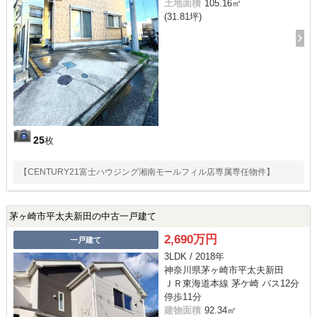
土地面積
105.16㎡
(31.81坪)
25
枚
【CENTURY21富士ハウジング湘南モールフィル店専属専任物件】
茅ヶ崎市平太夫新田の中古一戸建て
2,690万円
一戸建て
3LDK / 2018年
神奈川県茅ヶ崎市平太夫新田
ＪＲ東海道本線 茅ケ崎 バス12分
停歩11分
建物面積
92.34㎡