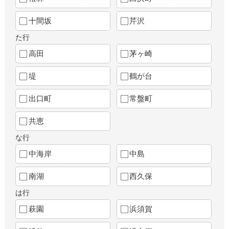
十間坂
芹沢
た行
高田
茅ヶ崎
堤
鶴が台
出口町
常盤町
共恵
な行
中海岸
中島
南湖
西久保
は行
萩園
浜須賀