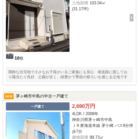
土地面積
103.04㎡
(31.17坪)
10
枚
閑静な住宅地で小さなお子様がいるご家族にも安心 南道路に面してお
り陽当たり良好 公園が近く、緑豊かで季節の移ろいを感じる立地です
茅ヶ崎市中島の中古一戸建て
NEW
2,690万円
一戸建て
4LDK / 2008年
神奈川県茅ヶ崎市中島
ＪＲ東海道本線 茅ケ崎 バス9分停
歩7分
建物面積
89.73㎡