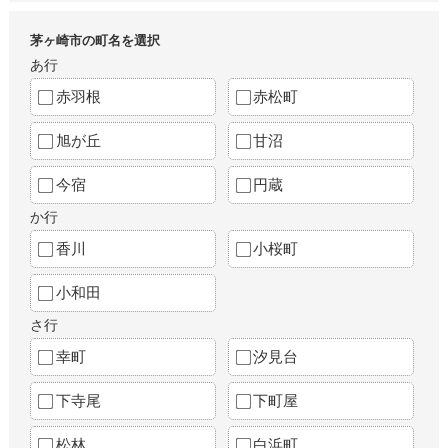
茅ヶ崎市の町名を選択
あ行
赤羽根
赤松町
旭が丘
甘沼
今宿
円蔵
か行
香川
小桜町
小和田
さ行
幸町
汐見台
下寺尾
下町屋
松林
白浜町