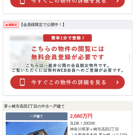
【会員様限定で公開中！】
会員限定
茅ヶ崎市高田2丁目の中古一戸建て
2,680万円
一戸建て
3LDK / 2003年
神奈川県茅ヶ崎市高田2丁目
ＪＲ東海道本線 茅ケ崎 バス12分