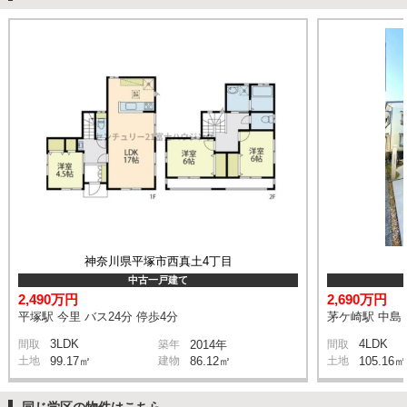
神奈川県平塚市西真土4丁目
中古一戸建て
2,490万円
2,690万円
平塚駅 今里 バス24分 停歩4分
茅ケ崎駅 中島 
3LDK
4LDK
間取
築年
2014年
間取
土地
99.17㎡
建物
86.12㎡
土地
105.16㎡
同じ学区の物件はこちら