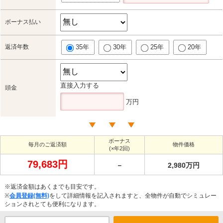
ボーナス払い
返済年数
35年
30年
25年
20年
直接入力する
頭金
万円
ボーナス
毎月のご返済額
物件価格
(×年2回)
79,683円
－
2,980万円
※返済金額はあくまでも目安です。
※
会員登録(無料)
をして詳細情報を記入されますと、全物件が自動でシミュレー
ションされとても便利になります。