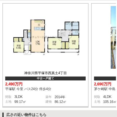
神奈川県平塚市西真土4丁目
中古一戸建て
2,490万円
2,690万円
平塚駅 今里 バス24分 停歩4分
茅ケ崎駅 中島 
3LDK
4LDK
間取
築年
2014年
間取
土地
99.17㎡
建物
86.12㎡
土地
105.16㎡
広さの近い物件はこちら