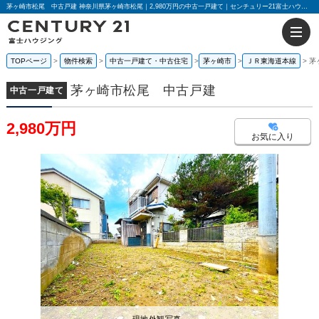
茅ヶ崎市松尾 中古戸建 神奈川県茅ヶ崎市松尾｜2,980万円の中古一戸建て｜センチュリー21富士ハウジング
TOPページ
物件検索
中古一戸建て・中古住宅
茅ヶ崎市
ＪＲ東海道本線
茅
茅ヶ崎市松尾 中古戸建
中古一戸建て
2,980万円
お気に入り