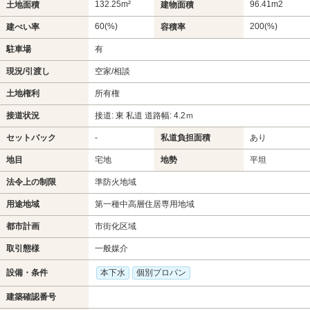
132.25m²
96.41m
2
土地面積
建物面積
60(%)
200(%)
建ぺい率
容積率
駐車場
有
現況/引渡し
空家/相談
土地権利
所有権
接道状況
接道: 東 私道 道路幅: 4.2ｍ
セットバック
-
私道負担面積
あり
地目
宅地
地勢
平坦
法令上の制限
準防火地域
用途地域
第一種中高層住居専用地域
都市計画
市街化区域
取引態様
一般媒介
設備・条件
本下水
個別プロパン
建築確認番号