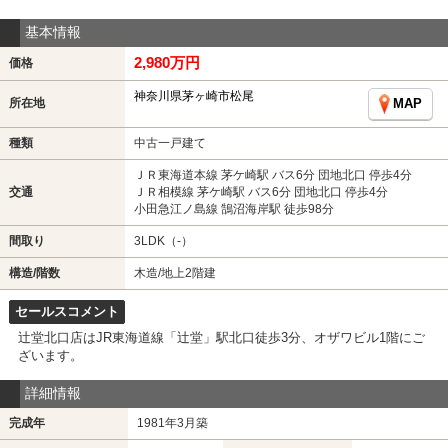
基本情報
2,980万円
価格
神奈川県茅ヶ崎市松尾
所在地
MAP
種類
中古一戸建て
ＪＲ東海道本線 茅ケ崎駅 バス6分 団地北口 停歩4分
交通
ＪＲ相模線 茅ケ崎駅 バス6分 団地北口 停歩4分
小田急江ノ島線 鵠沼海岸駅 徒歩98分
間取り
3LDK（-）
構造/階数
木造/地上2階建
セールスコメント
辻堂北口店はJR東海道線「辻堂」駅北口徒歩3分、オザワビル1階にご
ざいます。
詳細情報
完成年
1981年3月築