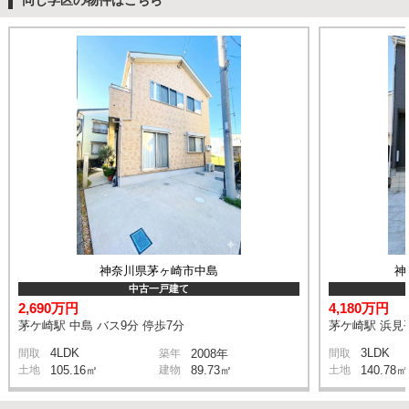
神奈川県茅ヶ崎市中島
神
中古一戸建て
2,690万円
4,180万円
茅ケ崎駅 中島 バス9分 停歩7分
茅ケ崎駅 浜見平
4LDK
3LDK
間取
築年
2008年
間取
土地
105.16㎡
建物
89.73㎡
土地
140.78㎡