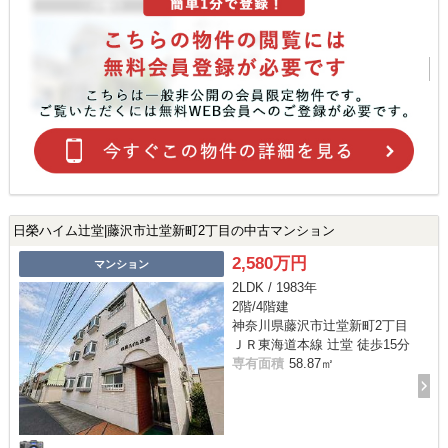
日榮ハイム辻堂|藤沢市辻堂新町2丁目の中古マンション
2,580万円
マンション
2LDK / 1983年
2階/4階建
神奈川県藤沢市辻堂新町2丁目
ＪＲ東海道本線 辻堂 徒歩15分
専有面積
58.87㎡