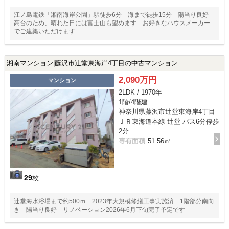
江ノ島電鉄「湘南海岸公園」駅徒歩6分 海まで徒歩15分 陽当り良好
高台のため、晴れた日には富士山も望めます お好きなハウスメーカー
でご建築いただけます
湘南マンション|藤沢市辻堂東海岸4丁目の中古マンション
2,090万円
マンション
2LDK / 1970年
1階/4階建
神奈川県藤沢市辻堂東海岸4丁目
ＪＲ東海道本線 辻堂 バス6分停歩
2分
専有面積
51.56㎡
29
枚
辻堂海水浴場まで約500ｍ 2023年大規模修繕工事実施済 1階部分南向
き 陽当り良好 リノベーション2026年6月下旬完了予定です