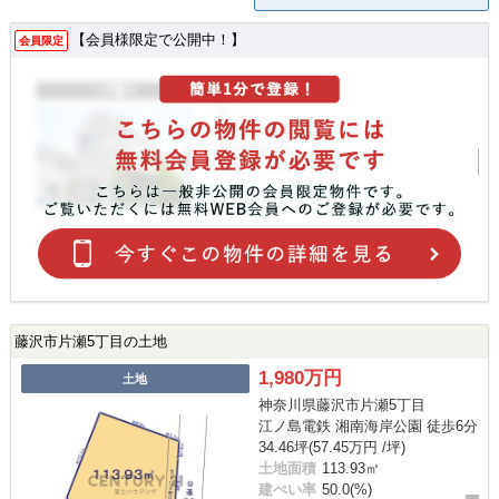
【会員様限定で公開中！】
会員限定
藤沢市片瀬5丁目の土地
1,980万円
土地
神奈川県藤沢市片瀬5丁目
江ノ島電鉄 湘南海岸公園 徒歩6分
34.46坪(57.45万円 /坪)
土地面積
113.93㎡
建ぺい率
50.0(%)