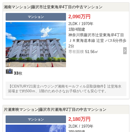
湘南マンション|藤沢市辻堂東海岸4丁目の中古マンション
2,090万円
マンション
2LDK / 1970年
1階/4階建
神奈川県藤沢市辻堂東海岸4丁目
ＪＲ東海道本線 辻堂 バス6分停歩
2分
専有面積
51.56㎡
33
枚
【CENTURY21富士ハウジング湘南モールフィル店取扱物件】辻堂海水
浴場まで約500ｍ、1階のため小さなお子様がいても安心です。
片瀬東映マンション|藤沢市片瀬海岸2丁目の中古マンション
2,180万円
マンション
2LDK / 1970年
3階/8階建