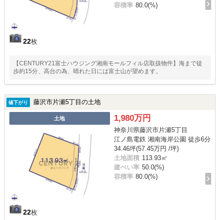
容積率
80.0(%)
22
枚
【CENTURY21富士ハウジング湘南モールフィル店取扱物件】海まで徒
歩約15分、高台の為、晴れた日には富士山が望めます。
藤沢市片瀬5丁目の土地
値下がり
1,980万円
土地
神奈川県藤沢市片瀬5丁目
江ノ島電鉄 湘南海岸公園 徒歩6分
34.46坪(57.45万円 /坪)
土地面積
113.93㎡
建ぺい率
50.0(%)
容積率
80.0(%)
22
枚