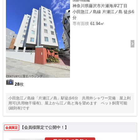
神奈川県藤沢市片瀬海岸2丁目
小田急江ノ島線 片瀬江ノ島 徒歩6
分
専有面積
61.94㎡
28
枚
小田急江ノ島線「片瀬江ノ島」駅徒歩6分 共用外シャワー完備 屋上利
用可(共用物干場有)、屋上から江ノ島と海を望めます ペット飼育可能
(細則有)です
【会員様限定で公開中！】
会員限定