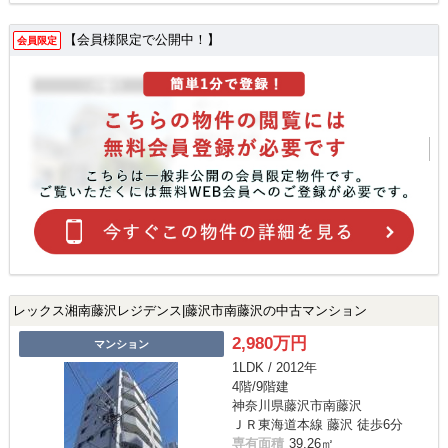
【会員様限定で公開中！】
会員限定
レックス湘南藤沢レジデンス|藤沢市南藤沢の中古マンション
2,980万円
マンション
1LDK / 2012年
4階/9階建
神奈川県藤沢市南藤沢
ＪＲ東海道本線 藤沢 徒歩6分
専有面積
39.26㎡