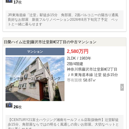
17
枚
JR東海道線「辻堂」駅徒歩15分 角部屋、2面バルコニーの陽当り通風
良好なお部屋 新規フルリノベーション2026年8月下旬完了予定 ペッ
トと一緒に暮らせます
日榮ハイム辻堂|藤沢市辻堂新町2丁目の中古マンション
2,580万円
マンション
2LDK / 1983年
2階/4階建
神奈川県藤沢市辻堂新町2丁目
ＪＲ東海道本線 辻堂 徒歩15分
専有面積
58.87㎡
26
枚
【CENTURY21富士ハウジング湘南モールフィル店取扱物件】辻堂駅徒
歩15分、角部屋ならではの明るく風通しの良いお部屋。大切なペットと
共に暮らせます。