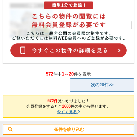
572
1～20
件中
件を表示
次の20件>>
572件
見つかりました！
会員登録をすると全
2683
件の中から探せます。
今すぐ見る
条件を絞り込む