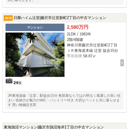
日榮ハイム辻堂|藤沢市辻堂新町2丁目の中古マンション
NEW
2,580万円
マンション
2LDK / 1983年
2階/4階建
神奈川県藤沢市辻堂新町2丁目
ＪＲ東海道本線 辻堂 徒歩15分
専有面積
58.87㎡
24
枚
JR東海道線「辻堂」駅徒歩15分 角部屋ならではの明るく風通しの良い住
まい 収納力が魅力のWIC・パントリー付き 大切なペットと共に暮らせま
す 買い物施設充実
東海鵠沼マンション|藤沢市鵠沼海岸1丁目の中古マンション