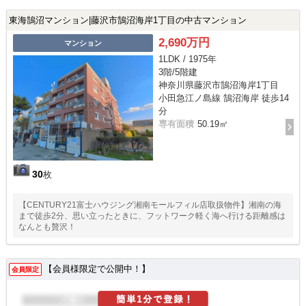
東海鵠沼マンション|藤沢市鵠沼海岸1丁目の中古マンション
2,690万円
マンション
1LDK / 1975年
3階/5階建
神奈川県藤沢市鵠沼海岸1丁目
小田急江ノ島線 鵠沼海岸 徒歩14
分
専有面積
50.19㎡
30
枚
【CENTURY21富士ハウジング湘南モールフィル店取扱物件】湘南の海
まで徒歩2分、思い立ったときに、フットワーク軽く海へ行ける距離感は
なんとも贅沢！
【会員様限定で公開中！】
会員限定