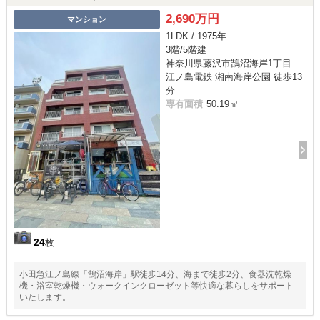
2,690万円
マンション
1LDK / 1975年
3階/5階建
神奈川県藤沢市鵠沼海岸1丁目
江ノ島電鉄 湘南海岸公園 徒歩13
分
専有面積
50.19㎡
24
枚
小田急江ノ島線「鵠沼海岸」駅徒歩14分、海まで徒歩2分、食器洗乾燥
機・浴室乾燥機・ウォークインクローゼット等快適な暮らしをサポート
いたします。