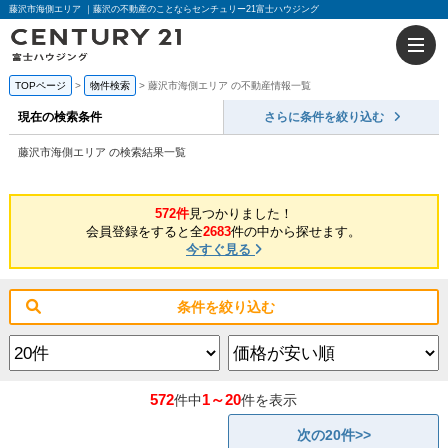
藤沢市海側エリア ｜藤沢の不動産のことならセンチュリー21富士ハウジング
TOPページ
物件検索
藤沢市海側エリア の不動産情報一覧
現在の検索条件
さらに条件を絞り込む
藤沢市海側エリア の検索結果一覧
572件
見つかりました！
会員登録をすると全
2683
件の中から探せます。
今すぐ見る
条件を絞り込む
572
1～20
件中
件を表示
次の20件>>