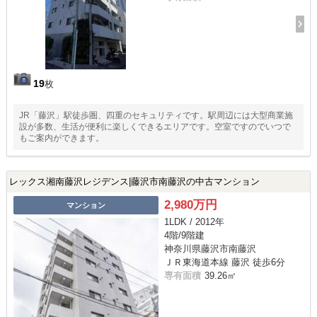
19
枚
JR「藤沢」駅徒歩圏、四重のセキュリティです。駅周辺には大型商業施
設が多数、生活が便利に楽しくできるエリアです。空室ですのでいつで
もご案内ができます。
レックス湘南藤沢レジデンス|藤沢市南藤沢の中古マンション
2,980万円
マンション
1LDK / 2012年
4階/9階建
神奈川県藤沢市南藤沢
ＪＲ東海道本線 藤沢 徒歩6分
専有面積
39.26㎡