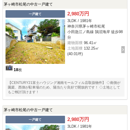
茅ヶ崎市松尾の中古一戸建て
2,980万円
一戸建て
3LDK / 1981年
神奈川県茅ヶ崎市松尾
小田急江ノ島線 鵠沼海岸 徒歩98
分
建物面積
96.41㎡
土地面積
132.25㎡
(40.01坪)
18
枚
【CENTURY21富士ハウジング湘南モールフィル店取扱物件】 ◇南側が
園庭、西側が駐車場のため、陽当たり良好で開放的です！ ◇土地として
もご検討頂けます！
茅ヶ崎市松尾の中古一戸建て
2,980万円
一戸建て
3LDK / 1981年