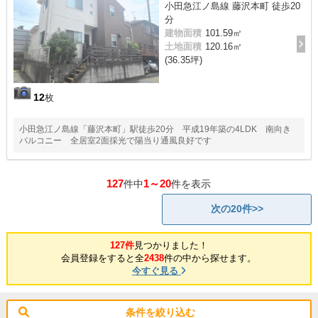
小田急江ノ島線 藤沢本町 徒歩20
分
建物面積
101.59㎡
土地面積
120.16㎡
(36.35坪)
12
枚
小田急江ノ島線「藤沢本町」駅徒歩20分 平成19年築の4LDK 南向き
バルコニー 全居室2面採光で陽当り通風良好です
127
1～20
件中
件を表示
次の20件>>
127件
見つかりました！
会員登録をすると全
2438
件の中から探せます。
今すぐ見る
条件を絞り込む