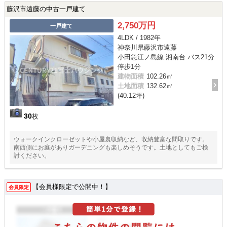
藤沢市遠藤の中古一戸建て
2,750万円
一戸建て
4LDK / 1982年
神奈川県藤沢市遠藤
小田急江ノ島線 湘南台 バス21分
停歩1分
建物面積
102.26㎡
土地面積
132.62㎡
(40.12坪)
30
枚
ウォークインクローゼットや小屋裏収納など、収納豊富な間取りです。
南西側にお庭がありガーデニングも楽しめそうです。土地としてもご検
討ください。
【会員様限定で公開中！】
会員限定