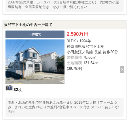
2007年築の戸建 カースペース2台駐車可能(車種により) 約2帖の小屋
裏収納有 全居室収納付き ぜひ一度ご覧ください
藤沢市下土棚の中古一戸建て
2,590万円
一戸建て
3LDK / 1994年
神奈川県藤沢市下土棚
小田急江ノ島線 長後 徒歩20分
建物面積
78.66㎡
土地面積
131.54㎡
(39.79坪)
32
枚
南西・北西の角地で開放感あふれる住まい 2019年に大幅リフォーム済
み、きれいな室内 ゆとりの並列2台駐車スペース付き スーパー徒歩10分
圏内