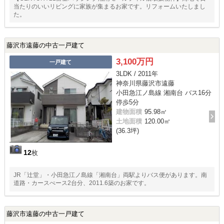
当たりのいいリビングに家族が集まるお家です。リフォームいたしまし
た。
藤沢市遠藤の中古一戸建て
3,100万円
一戸建て
3LDK / 2011年
神奈川県藤沢市遠藤
小田急江ノ島線 湘南台 バス16分
停歩5分
建物面積
95.98㎡
土地面積
120.00㎡
(36.3坪)
12
枚
JR「辻堂」・小田急江ノ島線「湘南台」両駅よりバス便があります。南
道路・カースぺース2台分、2011.6築のお家です。
藤沢市遠藤の中古一戸建て