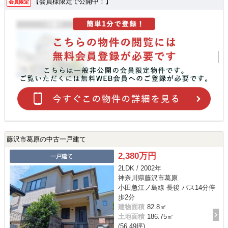
【会員様限定で公開中！】
会員限定
藤沢市葛原の中古一戸建て
2,380万円
一戸建て
2LDK / 2002年
神奈川県藤沢市葛原
小田急江ノ島線 長後 バス14分停
歩2分
建物面積
82.8㎡
土地面積
186.75㎡
(56.49坪)