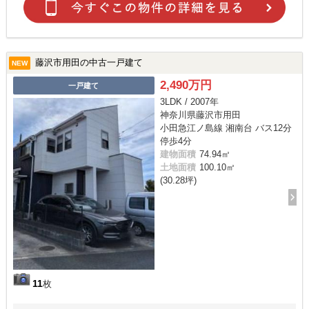
藤沢市用田の中古一戸建て
NEW
2,490万円
一戸建て
3LDK / 2007年
神奈川県藤沢市用田
小田急江ノ島線 湘南台 バス12分
停歩4分
建物面積
74.94㎡
土地面積
100.10㎡
(30.28坪)
11
枚