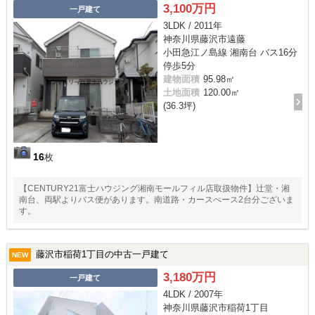
3,100万円
一戸建て
3LDK / 2011年
神奈川県藤沢市遠藤
小田急江ノ島線 湘南台 バス16分
停歩5分
建物面積
95.98㎡
土地面積
120.00㎡
(36.3坪)
16
枚
【CENTURY21富士ハウジング湘南モールフィル店取扱物件】辻堂・湘
南台、両駅よりバス便があります。南道路・カースぺース2台分ございま
す。
藤沢市稲荷1丁目の中古一戸建て
NEW
3,180万円
一戸建て
4LDK / 2007年
神奈川県藤沢市稲荷1丁目