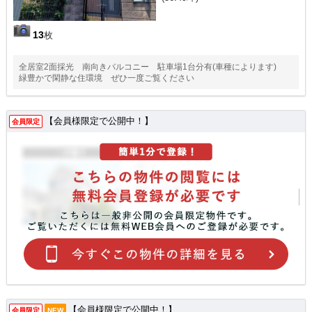
13
枚
全居室2面採光 南向きバルコニー 駐車場1台分有(車種によります)
緑豊かで閑静な住環境 ぜひ一度ご覧ください
【会員様限定で公開中！】
会員限定
【会員様限定で公開中！】
会員限定
NEW