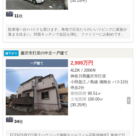
(30.25坪)
11
枚
駐車場一台×バイクも置けます。角地で日当たりのいいリビングに家族が
集まる住まい。対面キッチンで会話も弾む、ファミリーにお勧めです。
藤沢市打戻の中古一戸建て
値下がり
2,999万円
一戸建て
4LDK / 2006年
神奈川県藤沢市打戻
小田急江ノ島線 湘南台 バス12分
停歩2分
建物面積
90.51㎡
土地面積
100.00㎡
(30.25坪)
34
枚
【CENTURY21富士ハウジング湘南モールフィル店取扱物件】角地で日