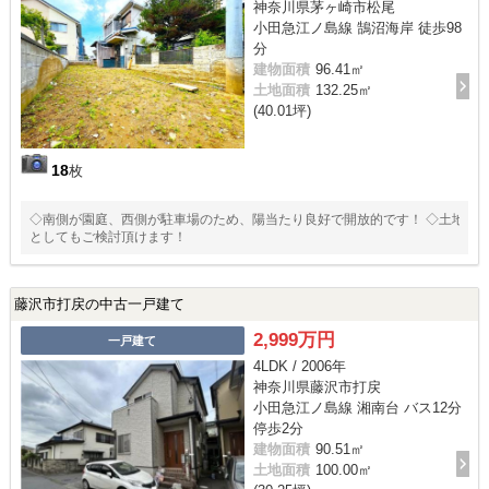
神奈川県茅ヶ崎市松尾
小田急江ノ島線 鵠沼海岸 徒歩98
分
建物面積
96.41㎡
土地面積
132.25㎡
(40.01坪)
18
枚
◇南側が園庭、西側が駐車場のため、陽当たり良好で開放的です！ ◇土地
としてもご検討頂けます！
藤沢市打戻の中古一戸建て
2,999万円
一戸建て
4LDK / 2006年
神奈川県藤沢市打戻
小田急江ノ島線 湘南台 バス12分
停歩2分
建物面積
90.51㎡
土地面積
100.00㎡