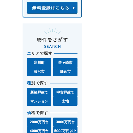
エ
リアで探す
寒川町
茅ヶ崎市
藤沢市
鎌倉市
種
別で探す
新築戸建て
中古戸建て
マンション
土地
価
格で探す
2000万円台
3000万円台
4000万円台
5000万円以上