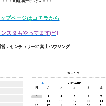
↑↑↑↑↑↑↑↑最新記事はコチラから↑↑↑↑↑↑↑↑
ップページはコチラから
ンスタもやってます(^^)
運営：センチュリー21富士ハウジング
カレンダー
<<
2026年8月
日
月
火
水
木
金
2
3
4
5
6
7
9
10
11
12
13
14
16
17
18
19
20
21