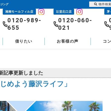
物件検
ウジング
湘南モールフィル店
辻堂北口店
茅
0120-989-
0120-060-
655
021
借りたい
お客様の声
コ
新記事更新しました
じめよう藤沢ライフ」