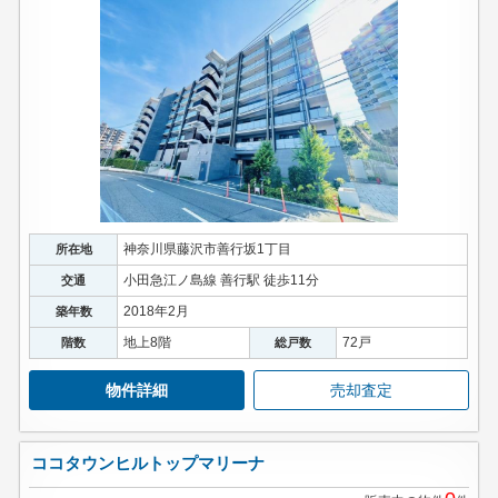
神奈川県藤沢市善行坂1丁目
所在地
小田急江ノ島線 善行駅 徒歩11分
交通
2018年2月
築年数
地上8階
72戸
階数
総戸数
物件詳細
売却査定
ココタウンヒルトップマリーナ