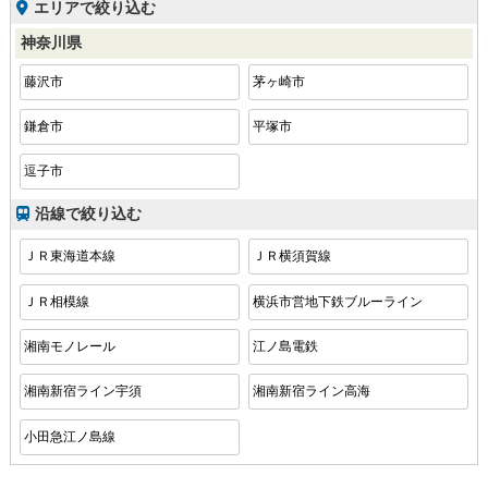
エリアで絞り込む
神奈川県
藤沢市
茅ヶ崎市
鎌倉市
平塚市
逗子市
沿線で絞り込む
ＪＲ東海道本線
ＪＲ横須賀線
ＪＲ相模線
横浜市営地下鉄ブルーライン
湘南モノレール
江ノ島電鉄
湘南新宿ライン宇須
湘南新宿ライン高海
小田急江ノ島線