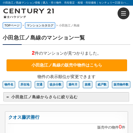
小田急江ノ島線マンション情報｜購入・売り物件、売却査定・相場・売却価格｜センチュリー21富士ハウジング
TOPページ
マンションカタログ
小田急江ノ島線
小田急江ノ島線のマンション一覧
2
件のマンションが見つかりました。
小田急江ノ島線の販売中物件はこちら
物件の表示順位が変更できます
物件名
所在地
交通
徒歩分数
築年月
規模
総戸数
販売物件数
＝ 小田急江ノ島線からさらに絞り込む
クオス藤沢善行
0
販売中の物件
件