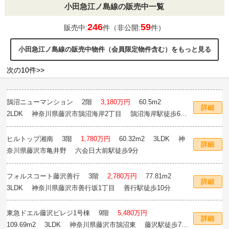
小田急江ノ島線の販売中一覧
246
59
販売中:
件（非公開:
件）
小田急江ノ島線の販売中物件（会員限定物件含む）をもっと見る
次の10件>>
鵠沼ニューマンション
2階
3,180万円
60.5m
2
詳細
2LDK 神奈川県藤沢市鵠沼海岸2丁目 鵠沼海岸駅徒歩6
分
ヒルトップ湘南
3階
1,780万円
60.32m
2
3LDK 神
詳細
奈川県藤沢市亀井野 六会日大前駅徒歩9分
フォルスコート藤沢善行
3階
2,780万円
77.81m
2
詳細
3LDK 神奈川県藤沢市善行坂1丁目 善行駅徒歩10分
東急ドエル藤沢ビレジ1号棟
9階
5,480万円
詳細
109.69m
2
3LDK 神奈川県藤沢市鵠沼東 藤沢駅徒歩7