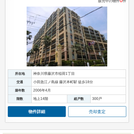
0
販売中の物件
件
神奈川県藤沢市稲荷1丁目
所在地
小田急江ノ島線 藤沢本町駅 徒歩18分
交通
2006年4月
築年数
地上14階
300戸
階数
総戸数
物件詳細
売却査定